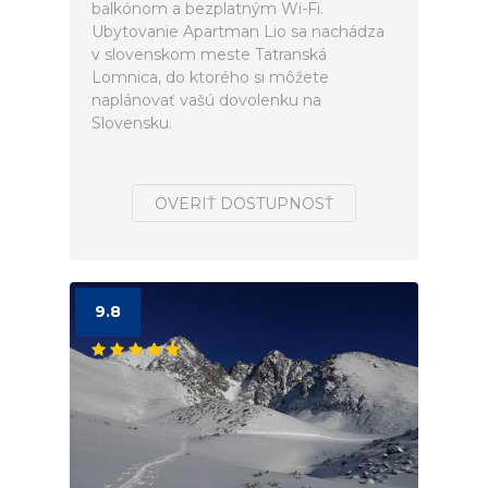
balkónom a bezplatným Wi-Fi.
Ubytovanie Apartman Lio sa nachádza
v slovenskom meste Tatranská
Lomnica, do ktorého si môžete
naplánovať vašú dovolenku na
Slovensku.
OVERIŤ DOSTUPNOSŤ
9.8