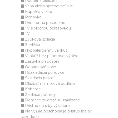
Posteľná bielizeň
Vaňa alebo sprchovací kút
Kúpeľňa v izbe
Pohovka
Priestor na posedenie
TV s plochou obrazovkou
TV
Zvuková izolácia
Žehlička
Hypoalergénny vankúš
Vankúš bez páperovej výplne
Zásuvka pri posteli
Odpadkové koše
Rozkladacia pohovka
Skladacia posteľ
Dlažba/mramorová podlaha
Koberec
Žehliace potreby
Domáce zvieratá sú zakázané.
Prístup do izby výťahom
Na vyššie poschodia je prístup iba po
schodoch