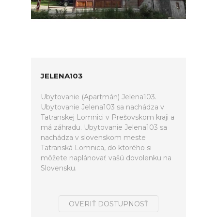
JELENA103
Ubytovanie (Apartmán) Jelena103.
Ubytovanie Jelena103 sa nachádza v
Tatranskej Lomnici v Prešovskom kraji a
má záhradu. Ubytovanie Jelena103 sa
nachádza v slovenskom meste
Tatranská Lomnica, do ktorého si
môžete naplánovať vašú dovolenku na
Slovensku.
OVERIŤ DOSTUPNOSŤ