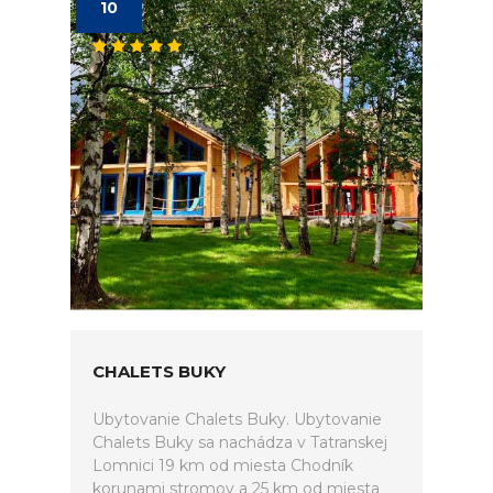
10
CHALETS BUKY
Ubytovanie Chalets Buky. Ubytovanie
Chalets Buky sa nachádza v Tatranskej
Lomnici 19 km od miesta Chodník
korunami stromov a 25 km od miesta