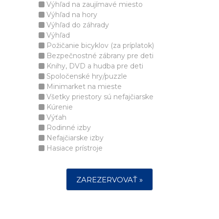
Výhľad na zaujímavé miesto
Výhľad na hory
Výhľad do záhrady
Výhľad
Požičanie bicyklov (za príplatok)
Bezpečnostné zábrany pre deti
Knihy, DVD a hudba pre deti
Spoločenské hry/puzzle
Minimarket na mieste
Všetky priestory sú nefajčiarske
Kúrenie
Výťah
Rodinné izby
Nefajčiarske izby
Hasiace prístroje
ZAREZERVOVAŤ »