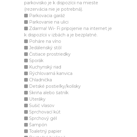
parkovisko je k dispozícii na mieste
(rezervácia nie je potrebná).
Parkovacia garáž
Parkovanie na ulici
Zdarma! Wi- Fi pripojenie na internet je
k dispozícii v izbách a je bezplatné.
Poháre na víno
Jedálenský stôl
Čistiace prostriedky
Sporák
Kuchynský riad
Rýchlovarná kanvica
Chladnička
Detské postieľky/kolísky
Skriňa alebo šatník
Uteráky
Sušič vlasov
Sprchovací kút
Sprchový gél
Šampón
Toaletný papier