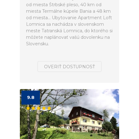
od miesta Štrbské pleso, 40 km od
miesta Termálne kúpele Bania a 48 km
od miesta... Ubytovanie Apartment Loft
Lomnica sa nachádza v slovenskom
meste Tatranská Lomnica, do ktorého si
môžete naplánovať vašú dovolenku na
Slovensku.
OVERIŤ DOSTUPNOSŤ
9.8