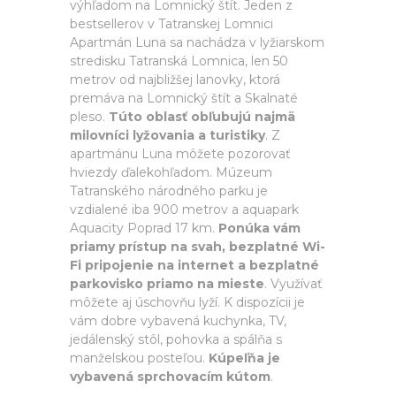
výhľadom na Lomnický štít. Jeden z
bestsellerov v Tatranskej Lomnici
Apartmán Luna sa nachádza v lyžiarskom
stredisku Tatranská Lomnica, len 50
metrov od najbližšej lanovky, ktorá
premáva na Lomnický štít a Skalnaté
pleso.
Túto oblasť obľubujú najmä
milovníci lyžovania a turistiky
. Z
apartmánu Luna môžete pozorovať
hviezdy ďalekohľadom. Múzeum
Tatranského národného parku je
vzdialené iba 900 metrov a aquapark
Aquacity Poprad 17 km.
Ponúka vám
priamy prístup na svah, bezplatné Wi-
Fi pripojenie na internet a bezplatné
parkovisko priamo na mieste
. Využívať
môžete aj úschovňu lyží. K dispozícii je
vám dobre vybavená kuchynka, TV,
jedálenský stôl, pohovka a spálňa s
manželskou posteľou.
Kúpeľňa je
vybavená sprchovacím kútom
.