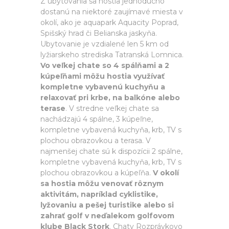
Z ubytovania sa hostia jednoducho
dostanú na niektoré zaujímavé miesta v
okolí, ako je aquapark Aquacity Poprad,
Spišský hrad či Belianska jaskyňa.
Ubytovanie je vzdialené len 5 km od
lyžiarskeho strediska Tatranská Lomnica.
Vo veľkej chate so 4 spálňami a 2
kúpeľňami môžu hostia využívať
kompletne vybavenú kuchyňu a
relaxovať pri krbe, na balkóne alebo
terase
. V stredne veľkej chate sa
nachádzajú 4 spálne, 3 kúpeľne,
kompletne vybavená kuchyňa, krb, TV s
plochou obrazovkou a terasa. V
najmenšej chate sú k dispozícii 2 spálne,
kompletne vybavená kuchyňa, krb, TV s
plochou obrazovkou a kúpeľňa.
V okolí
sa hostia môžu venovať rôznym
aktivitám, napríklad cyklistike,
lyžovaniu a pešej turistike alebo si
zahrať golf v neďalekom golfovom
klube Black Stork
. Chaty Rozprávkovo