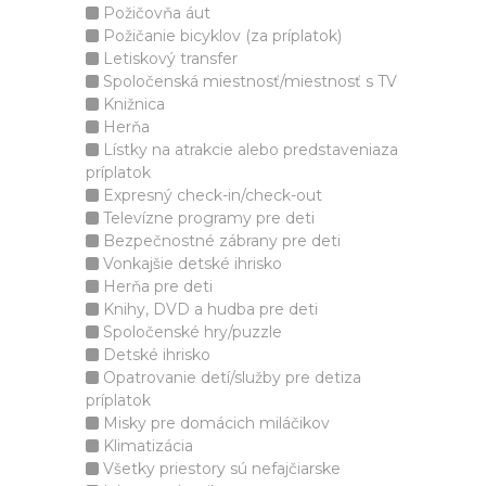
Požičovňa áut
Požičanie bicyklov (za príplatok)
Letiskový transfer
Spoločenská miestnosť/miestnosť s TV
Knižnica
Herňa
Lístky na atrakcie alebo predstaveniaza
príplatok
Expresný check-in/check-out
Televízne programy pre deti
Bezpečnostné zábrany pre deti
Vonkajšie detské ihrisko
Herňa pre deti
Knihy, DVD a hudba pre deti
Spoločenské hry/puzzle
Detské ihrisko
Opatrovanie detí/služby pre detiza
príplatok
Misky pre domácich miláčikov
Klimatizácia
Všetky priestory sú nefajčiarske