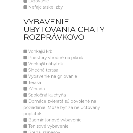
Lyžovanie
Nefajčiarske izby
VYBAVENIE
UBYTOVANIA CHATY
ROZPRÁVKOVO
Vonkajší krb
Priestory vhodné na piknik
Vonkajší nábytok
Slnečná terasa
Vybavenie na grilovanie
Terasa
Záhrada
Spoločná kuchyňa
Domáce zvieratá sú povolené na
požiadanie. Môže byť za ne účtovaný
poplatok.
Badmintonové vybavenie
Tenisové vybavenie
Predaj skipasov