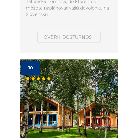
Tatranská Lomnica, do ktorého si
môžete naplánovať vašú dovolenku na
Slovensku.
OVERIŤ DOSTUPNOSŤ
10