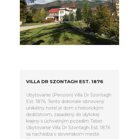
VILLA DR SZONTAGH EST. 1876
Ubytovanie (Penzión) Villa Dr Szontagh
Est. 1876. Tento dokonale obnovený
unikátny hotel je dom s historickým
dedičstvom, zasadený do idylickej
krajiny s úchvatným pozadím Tatier.
Ubytovanie Villa Dr Szontagh Est. 1876
sa nachádza v slovenskom meste