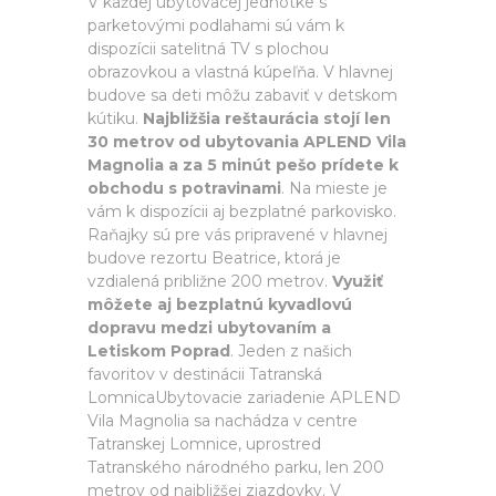
V každej ubytovacej jednotke s
parketovými podlahami sú vám k
dispozícii satelitná TV s plochou
obrazovkou a vlastná kúpeľňa. V hlavnej
budove sa deti môžu zabaviť v detskom
kútiku.
Najbližšia reštaurácia stojí len
30 metrov od ubytovania APLEND Vila
Magnolia a za 5 minút pešo prídete k
obchodu s potravinami
. Na mieste je
vám k dispozícii aj bezplatné parkovisko.
Raňajky sú pre vás pripravené v hlavnej
budove rezortu Beatrice, ktorá je
vzdialená približne 200 metrov.
Využiť
môžete aj bezplatnú kyvadlovú
dopravu medzi ubytovaním a
Letiskom Poprad
. Jeden z našich
favoritov v destinácii Tatranská
LomnicaUbytovacie zariadenie APLEND
Vila Magnolia sa nachádza v centre
Tatranskej Lomnice, uprostred
Tatranského národného parku, len 200
metrov od najbližšej zjazdovky. V