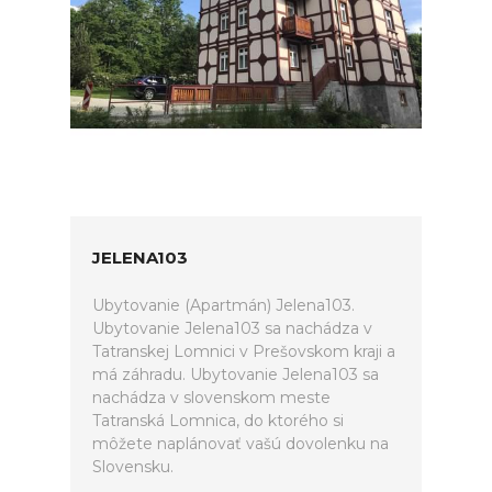
JELENA103
Ubytovanie (Apartmán) Jelena103.
Ubytovanie Jelena103 sa nachádza v
Tatranskej Lomnici v Prešovskom kraji a
má záhradu. Ubytovanie Jelena103 sa
nachádza v slovenskom meste
Tatranská Lomnica, do ktorého si
môžete naplánovať vašú dovolenku na
Slovensku.