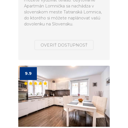
môžete využívať terasu. Ubytovanie
Apartmán Lomnička sa nachádza v
slovenskom meste Tatranská Lomnica,
do ktorého si môžete naplánovať vašú
dovolenku na Slovensku.
OVERIŤ DOSTUPNOSŤ
9.9