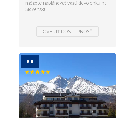
môžete naplánovať vašú dovolenku na
Slovensku.
OVERIŤ DOSTUPNOSŤ
9.8