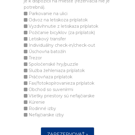
je k dispozícii na mieste (rezervácia nie je
potrebná).
Parkovanie na ulici
Odvoz na letiskoza príplatok
Vyzdvihnutie z letiskaza príplatok
Požičanie bicyklov (za príplatok)
Letiskový transfer
Individuálny check-in/check-out
Úschovňa batožín
Trezor
Spoločenské hry/puzzle
Služba žehleniaza príplatok
Práčovňaza príplatok
Fax/fotokopírovanieza príplatok
Obchod so suvenírmi
Všetky priestory sú nefajčiarske
Kúrenie
Rodinné izby
Nefajčiarske izby
ZAREZERVOVAŤ »