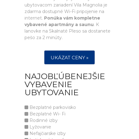
ubytovacom zariadení Vila Magnolia je
zdarma dostupné Wi-Fi pripojenie na
internet.
Ponúka vám kompletne
vybavené apartmány a saunu
. K
lanovke na Skalnaté Pleso sa dostanete
pešo za 2 minúty.
UKÁZAT CENY »
NAJOBĽÚBENEJŠIE
VYBAVENIE
UBYTOVANIE
Bezplatné parkovisko
Bezplatné Wi- Fi
Rodinné izby
Lyžovanie
Nefajčiarske izby