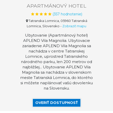
APARTMÁNOVÝ HOTEL
(
357
hodnotenie)
Tatranska Lomnica, 05960 Tatranská
Lomnica, Slovensko
-
Zobraziť mapu
Ubytovanie (Apartmánový hotel)
APLEND Vila Magnolia. Ubytovacie
zariadenie APLEND Vila Magnolia sa
nachádza v centre Tatranskej
Lomnice, uprostred Tatranského
národného parku, len 200 metrov od
najbližšej... Ubytovanie APLEND Vila
Magnolia sa nachádza v slovenskom
meste Tatranská Lomnica, do ktorého
si môžete naplánovať vašú dovolenku
na Slovensku.
OVERIŤ DOSTUPNOSŤ