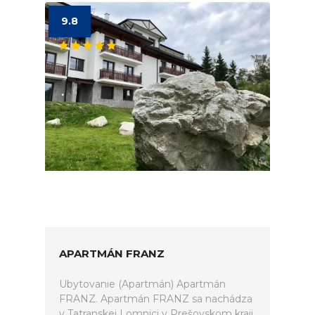
9.8
APARTMÁN FRANZ
Ubytovanie (Apartmán) Apartmán
FRANZ. Apartmán FRANZ sa nachádza
v Tatranskej Lomnici v Prešovskom kraji