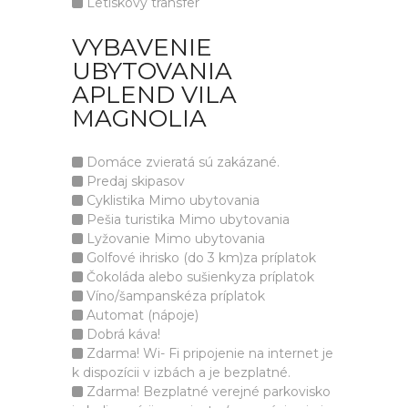
Letiskový transfer
VYBAVENIE
UBYTOVANIA
APLEND VILA
MAGNOLIA
Domáce zvieratá sú zakázané.
Predaj skipasov
Cyklistika Mimo ubytovania
Pešia turistika Mimo ubytovania
Lyžovanie Mimo ubytovania
Golfové ihrisko (do 3 km)za príplatok
Čokoláda alebo sušienkyza príplatok
Víno/šampanskéza príplatok
Automat (nápoje)
Dobrá káva!
Zdarma! Wi- Fi pripojenie na internet je
k dispozícii v izbách a je bezplatné.
Zdarma! Bezplatné verejné parkovisko