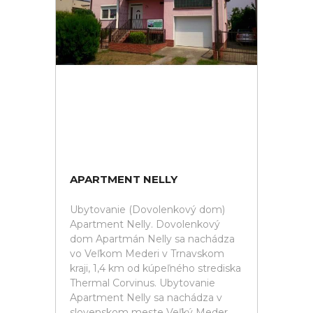
APARTMENT NELLY
Ubytovanie (Dovolenkový dom)
Apartment Nelly. Dovolenkový
dom Apartmán Nelly sa nachádza
vo Veľkom Mederi v Trnavskom
kraji, 1,4 km od kúpeľného strediska
Thermal Corvinus. Ubytovanie
Apartment Nelly sa nachádza v
slovenskom meste Veľký Meder,