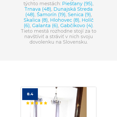
týchto mestách:
Piešťany (95)
,
Trnava (48)
,
Dunajská Streda
(48)
,
Šamorín (19)
,
Senica (9)
,
Skalica (8)
,
Hlohovec (8)
,
Holíč
(6)
,
Galanta (6)
,
Gabčíkovo (4)
.
Tieto mestá rozhodne stojí za to
navštíviť a stráviť v nich svoju
dovolenku na Slovensku.
8.4