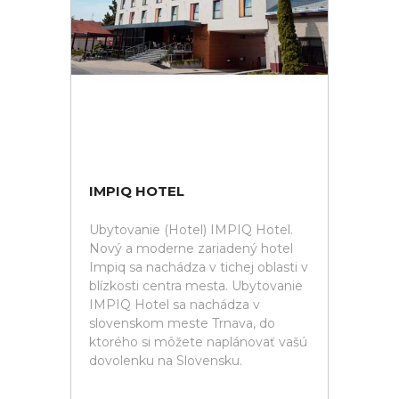
IMPIQ HOTEL
Ubytovanie (Hotel) IMPIQ Hotel.
Nový a moderne zariadený hotel
Impiq sa nachádza v tichej oblasti v
blízkosti centra mesta. Ubytovanie
IMPIQ Hotel sa nachádza v
slovenskom meste Trnava, do
ktorého si môžete naplánovať vašú
dovolenku na Slovensku.