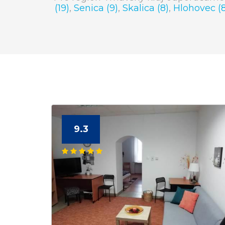
(19)
,
Senica (9)
,
Skalica (8)
,
Hlohovec (8
9.3