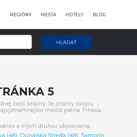
REGIÓNY
MESTA
HOTELY
BLOG
HĽADAŤ
TRÁNKA 5
adnej časti krajiny. Je známy svojou
najvýznamnejšie mestá patria Trnava,
ánov a iných druhov ubytovania.
va (48)
,
Dunajská Streda (48)
,
Šamorín