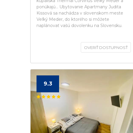
kúpaliska Thermal Corvinus Veľký Meder a
ponúkajú... Ubytovanie Apartmany Judita
Kissová sa nachádza v slovenskom meste
Veľký Meder, do ktorého si môžete
naplánovať vašú dovolenku na Slovensku.
OVERIŤ DOSTUPNOSŤ
9.3