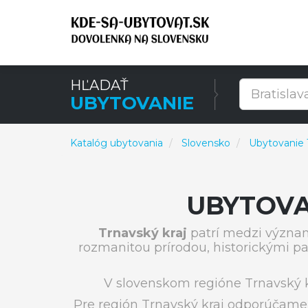
HĽADAŤ
UBYTOVANIE
Katalóg ubytovania
Slovensko
Ubytovanie T
UBYTOVA
Trnavský kraj
patrí medzi význa
rozmanitou prírodou, historickými p
V slovenskom regióne Trnavský 
Pre región Trnavský kraj odporúčame