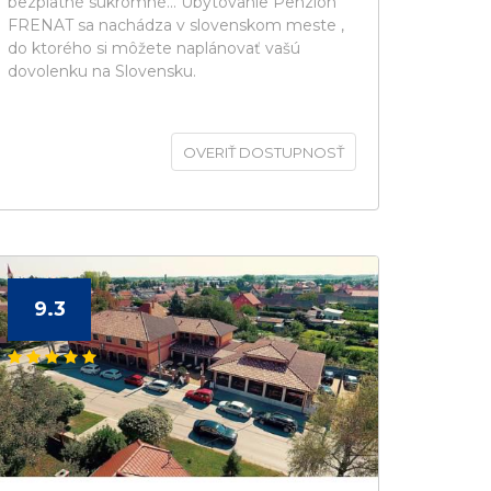
bezplatné súkromné... Ubytovanie Penzion
FRENAT sa nachádza v slovenskom meste ,
do ktorého si môžete naplánovať vašú
dovolenku na Slovensku.
OVERIŤ DOSTUPNOSŤ
9.3