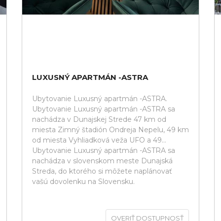
LUXUSNÝ APARTMÁN -ASTRA
Ubytovanie Luxusný apartmán -ASTRA.
Ubytovanie Luxusný apartmán -ASTRA sa
nachádza v Dunajskej Strede 47 km od
miesta Zimný štadión Ondreja Nepelu, 49 km
od miesta Vyhliadková veža UFO a 49...
Ubytovanie Luxusný apartmán -ASTRA sa
nachádza v slovenskom meste Dunajská
Streda, do ktorého si môžete naplánovať
vašú dovolenku na Slovensku.
OVERIŤ DOSTUPNOSŤ