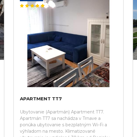
APARTMENT TT7
Ubytovanie (Apartmán) Apartment TT7.
Apartmán TT7 sa nachádza v Trnave a
ponúka ubytovanie s bezplatným Wi-Fi a
výhľadom na mesto. Klimatizované