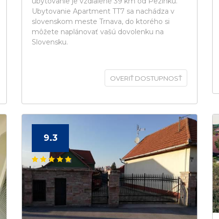
ubytovanie je vzdialené 39 km od Pezinku.
Ubytovanie Apartment TT7 sa nachádza v
slovenskom meste Trnava, do ktorého si
môžete naplánovať vašú dovolenku na
Slovensku.
OVERIŤ DOSTUPNOSŤ
9.3