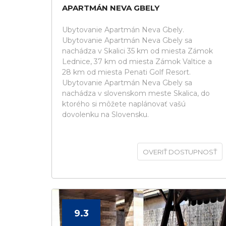
APARTMÁN NEVA GBELY
Ubytovanie Apartmán Neva Gbely.
Ubytovanie Apartmán Neva Gbely sa
nachádza v Skalici 35 km od miesta Zámok
Lednice, 37 km od miesta Zámok Valtice a
28 km od miesta Penati Golf Resort.
Ubytovanie Apartmán Neva Gbely sa
nachádza v slovenskom meste Skalica, do
ktorého si môžete naplánovať vašú
dovolenku na Slovensku.
OVERIŤ DOSTUPNOSŤ
9.3