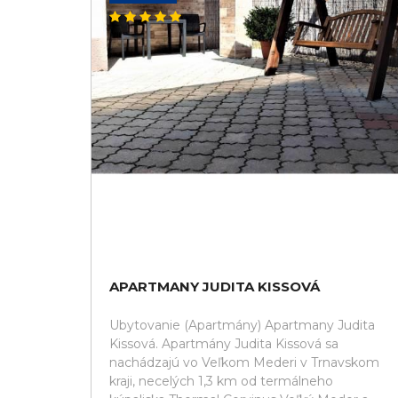
APARTMANY JUDITA KISSOVÁ
Ubytovanie (Apartmány) Apartmany Judita
Kissová. Apartmány Judita Kissová sa
nachádzajú vo Veľkom Mederi v Trnavskom
kraji, necelých 1,3 km od termálneho