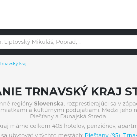
rnavský kraj
NIE TRNAVSKÝ KRAJ S
mné regióny
Slovenska
, rozprestierajúci sa v záp
amiatkami a kultúrnymi podujatiami. Medzi jeho 
Piešťany a Dunajská Streda.
kraj máme celkom 405 hotelov, penziónov, apartm
 sa ubytovať v týchto mestách:
Piešťany (95)
,
Trna