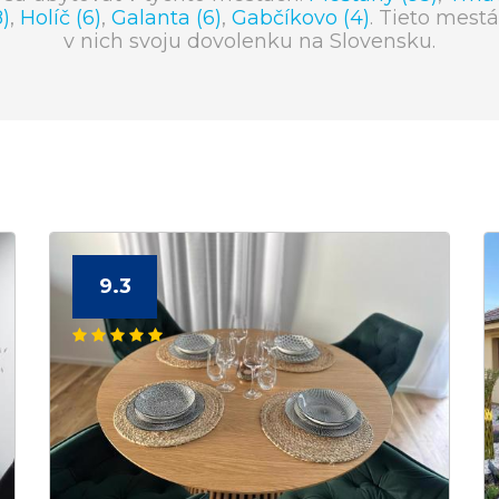
)
,
Holíč (6)
,
Galanta (6)
,
Gabčíkovo (4)
. Tieto mestá
v nich svoju dovolenku na Slovensku.
9.3