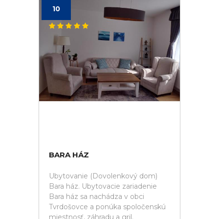
10
BARA HÁZ
Ubytovanie (Dovolenkový dom)
Bara ház. Ubytovacie zariadenie
Bara ház sa nachádza v obci
Tvrdošovce a ponúka spoločenskú
miestnosť, záhradu a gril.