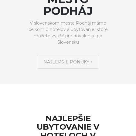
PODHÁJ
V slovenskom meste Podháj máme
celkom 0 hotelov a ubytovanie, ktoré
môžete využiť pre dovolenku po
Slovensku
NAJLEPŠIE PONUKY »
NAJLEPŠIE
UBYTOVANIE V
HOTELOCH V