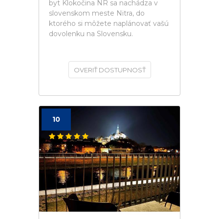
byt Klokočina NR sa nachádza v
slovenskom meste Nitra, do
ktorého si môžete naplánovať vašú
dovolenku na Slovensku.
OVERIŤ DOSTUPNOSŤ
10