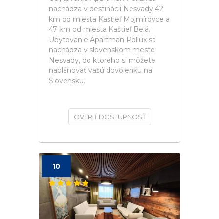
nachádza v destinácii Nesvady 42
km od miesta Kaštieľ Mojmírovce a
47 km od miesta Kaštieľ Belá.
Ubytovanie Apartman Pollux sa
nachádza v slovenskom meste
Nesvady, do ktorého si môžete
naplánovať vašú dovolenku na
Slovensku.
OVERIŤ DOSTUPNOSŤ
10