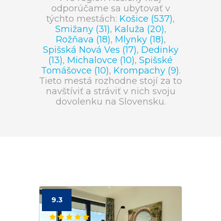
odporúčame sa ubytovať v
týchto mestách:
Košice (537)
,
Smižany (31)
,
Kaluža (20)
,
Rožňava (18)
,
Mlynky (18)
,
Spišská Nová Ves (17)
,
Dedinky
(13)
,
Michalovce (10)
,
Spišské
Tomášovce (10)
,
Krompachy (9)
.
Tieto mestá rozhodne stojí za to
navštíviť a stráviť v nich svoju
dovolenku na Slovensku.
9.3