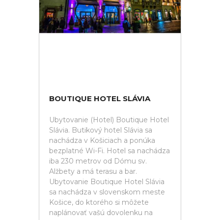
BOUTIQUE HOTEL SLÁVIA
Ubytovanie (Hotel) Boutique Hotel
Slávia. Butikový hotel Slávia sa
nachádza v Košiciach a ponúka
bezplatné Wi-Fi. Hotel sa nachádza
iba 230 metrov od Dómu sv.
Alžbety a má terasu a bar.
Ubytovanie Boutique Hotel Slávia
sa nachádza v slovenskom meste
Košice, do ktorého si môžete
naplánovať vašú dovolenku na