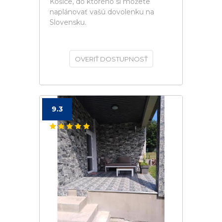
Košice, do ktorého si môžete
naplánovať vašú dovolenku na
Slovensku.
OVERIŤ DOSTUPNOSŤ
9.3