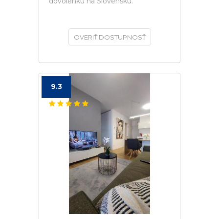
dovolenku na Slovensku.
OVERIŤ DOSTUPNOSŤ
9.3