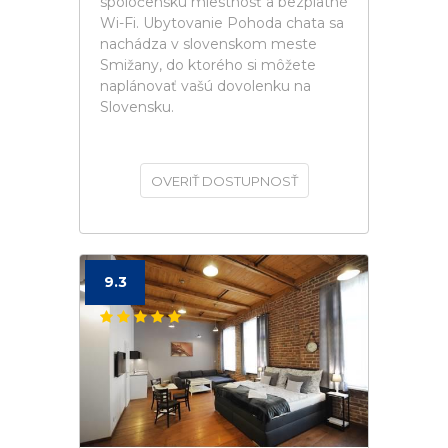
spoločenskú miestnosť a bezplatné
Wi-Fi. Ubytovanie Pohoda chata sa
nachádza v slovenskom meste
Smižany, do ktorého si môžete
naplánovať vašú dovolenku na
Slovensku.
OVERIŤ DOSTUPNOSŤ
9.3