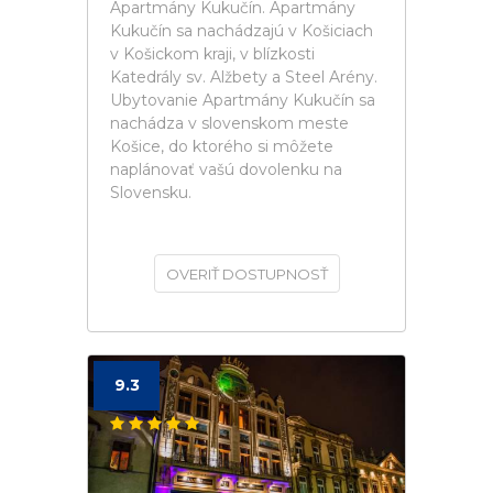
Apartmány Kukučín. Apartmány
Kukučín sa nachádzajú v Košiciach
v Košickom kraji, v blízkosti
Katedrály sv. Alžbety a Steel Arény.
Ubytovanie Apartmány Kukučín sa
nachádza v slovenskom meste
Košice, do ktorého si môžete
naplánovať vašú dovolenku na
Slovensku.
OVERIŤ DOSTUPNOSŤ
9.3