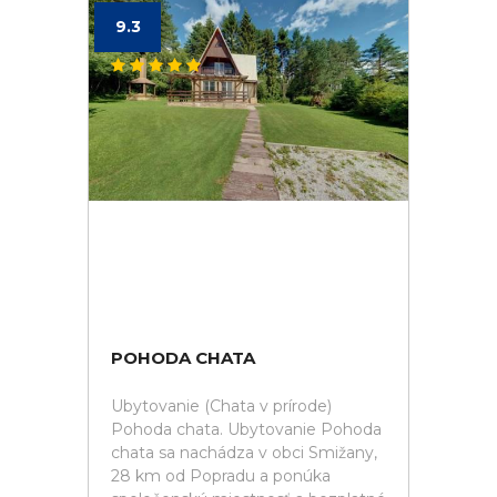
9.3
POHODA CHATA
Ubytovanie (Chata v prírode)
Pohoda chata. Ubytovanie Pohoda
chata sa nachádza v obci Smižany,
28 km od Popradu a ponúka