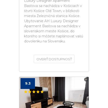
Luxury Designer Aparment
Bastova sa nachádza v Košiciach v
štvrti Košice Old Town, v blízkosti
miesta Železničná stanica Košice.
Ubytovanie AH Luxury Designer
Aparment Bastova sa nachádza v
slovenskom meste Košice, do
ktorého si môžete naplánovať vašú
dovolenku na Slovensku.
OVERIŤ DOSTUPNOSŤ
9.3