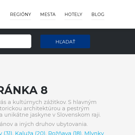
REGIÓNY
MESTA
HOTELY
BLOG
HĽADAŤ
RÁNKA 8
ás a kultúrnych zážitkov. S hlavným
orickou architektúrou a pestrým
a unikátne jaskyne v Slovenskom raji.
ánov a iných druhov ubytovania.
 (31)
,
Kaluža (20)
,
Rožňava (18)
,
Mlynky