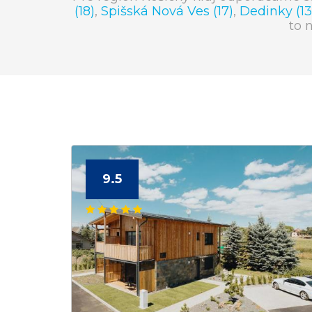
(18)
,
Spišská Nová Ves (17)
,
Dedinky (13
to 
9.5