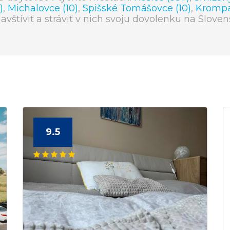
)
,
Michalovce (10)
,
Spišské Tomášovce (10)
,
Krompa
navštíviť a stráviť v nich svoju dovolenku na Sloven
9.5