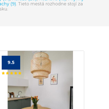
chy (9)
. Tieto mestá rozhodne stojí za
sku.
9.5