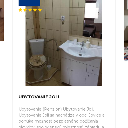
UBYTOVANIE JOLI
Ubytovanie (Penzión) Ubytovanie Joli.
Ubytovanie Joli sa nachádza v obci Jovice a
ponúka možnosť bezplatného požičania
bicyklov, spoločenskú miestnosť, záhradu a