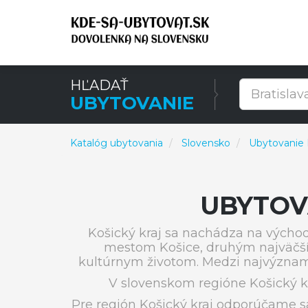
HĽADAŤ
UBYTOVANIE
Katalóg ubytovania
Slovensko
Ubytovanie K
UBYTOV
Košický kraj sa nachádza na východ
mestom Košice, druhým najväčší
kultúrnym životom. Medzi najvýznamne
V slovenskom regióne Košický k
Pre región Košický kraj odporúčame s