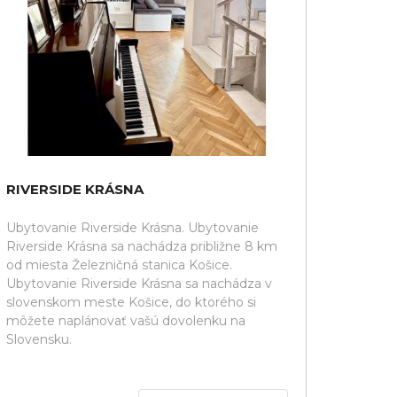
RIVERSIDE KRÁSNA
Ubytovanie Riverside Krásna. Ubytovanie
Riverside Krásna sa nachádza približne 8 km
od miesta Železničná stanica Košice.
Ubytovanie Riverside Krásna sa nachádza v
slovenskom meste Košice, do ktorého si
môžete naplánovať vašú dovolenku na
Slovensku.