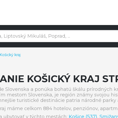
ošický kraj
ANIE KOŠICKÝ KRAJ ST
e Slovenska a ponúka bohatú škálu prírodných kr
m mestom Slovenska, je región známy svojou hist
jšie turistické destinácie patria národné parky 
raj máme celkom 884 hotelov, penziónov, apartm
a ubytovať v týchto mestách:
Košice (537)
,
Smižany