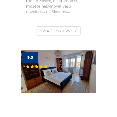
meste Košice, do ktorého si
môžete naplánovať vašú
dovolenku na Slovensku.
OVERIŤ DOSTUPNOSŤ
9.5