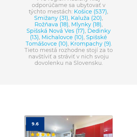
odporúčame sa ubytovať v
týchto mestách:
Košice (537)
,
Smižany (31)
,
Kaluža (20)
,
Rožňava (18)
,
Mlynky (18)
,
Spišská Nová Ves (17)
,
Dedinky
(13)
,
Michalovce (10)
,
Spišské
Tomášovce (10)
,
Krompachy (9)
.
Tieto mestá rozhodne stojí za to
navštíviť a stráviť v nich svoju
dovolenku na Slovensku.
9.6