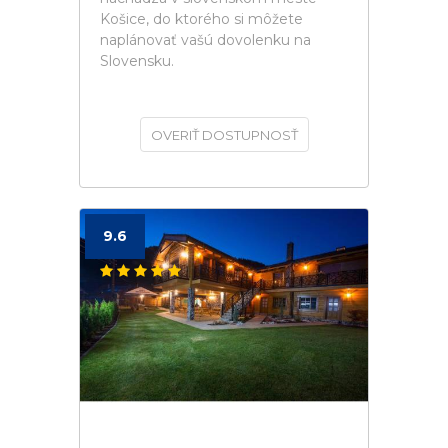
Košice, do ktorého si môžete
naplánovať vašú dovolenku na
Slovensku.
OVERIŤ DOSTUPNOSŤ
9.6