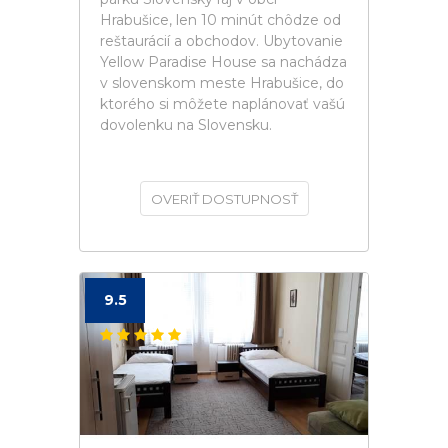
Hrabušice, len 10 minút chôdze od
reštaurácií a obchodov. Ubytovanie
Yellow Paradise House sa nachádza
v slovenskom meste Hrabušice, do
ktorého si môžete naplánovať vašú
dovolenku na Slovensku.
OVERIŤ DOSTUPNOSŤ
9.5