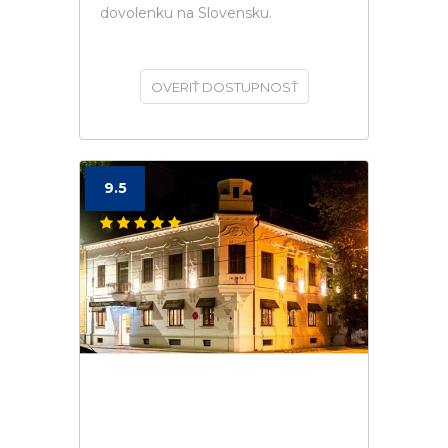
dovolenku na Slovensku.
OVERIŤ DOSTUPNOSŤ
9.5