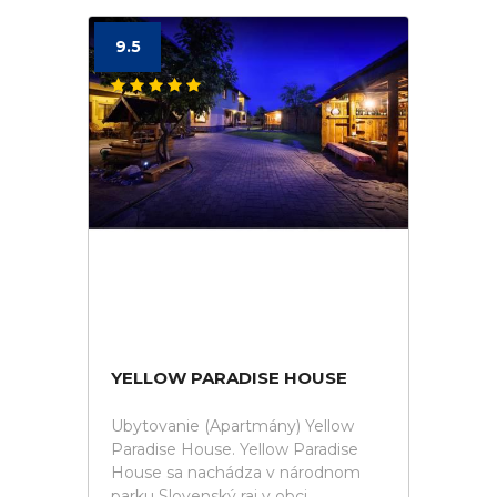
9.5
YELLOW PARADISE HOUSE
Ubytovanie (Apartmány) Yellow
Paradise House. Yellow Paradise
House sa nachádza v národnom
parku Slovenský raj v obci