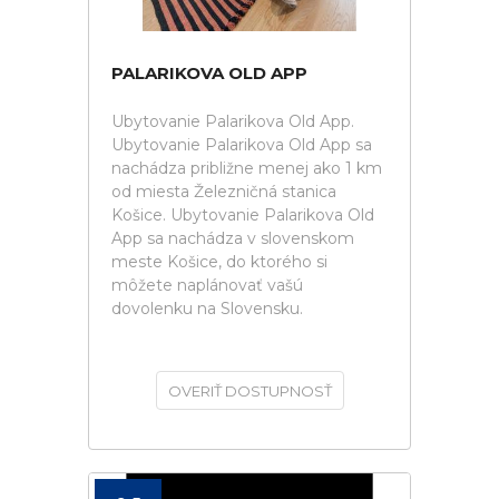
PALARIKOVA OLD APP
Ubytovanie Palarikova Old App.
Ubytovanie Palarikova Old App sa
nachádza približne menej ako 1 km
od miesta Železničná stanica
Košice. Ubytovanie Palarikova Old
App sa nachádza v slovenskom
meste Košice, do ktorého si
môžete naplánovať vašú
dovolenku na Slovensku.
OVERIŤ DOSTUPNOSŤ