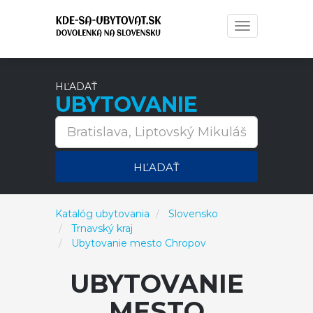
Toggle
navigation
HĽADAŤ
UBYTOVANIE
HĽADAŤ
Katalóg ubytovania
Slovensko
Trnavský kraj
Ubytovanie mesto Chropov
UBYTOVANIE
MESTO