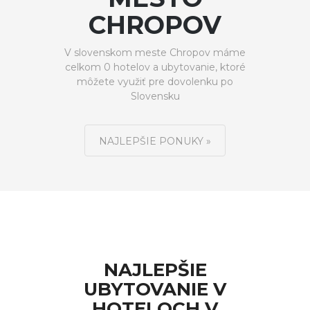
CHROPOV
V slovenskom meste Chropov máme
celkom 0 hotelov a ubytovanie, ktoré
môžete využiť pre dovolenku po
Slovensku
NAJLEPŠIE PONUKY »
NAJLEPŠIE
UBYTOVANIE V
HOTELOCH V