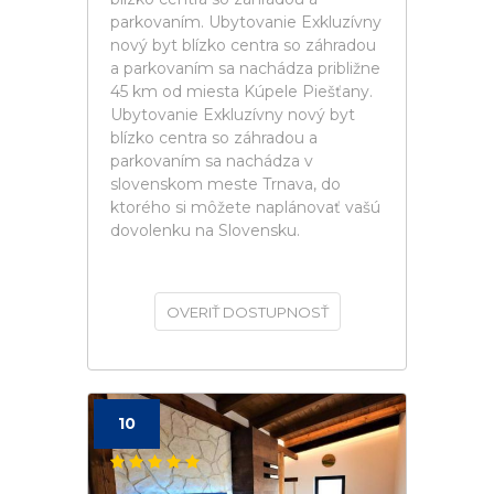
parkovaním. Ubytovanie Exkluzívny
nový byt blízko centra so záhradou
a parkovaním sa nachádza približne
45 km od miesta Kúpele Piešťany.
Ubytovanie Exkluzívny nový byt
blízko centra so záhradou a
parkovaním sa nachádza v
slovenskom meste Trnava, do
ktorého si môžete naplánovať vašú
dovolenku na Slovensku.
OVERIŤ DOSTUPNOSŤ
10