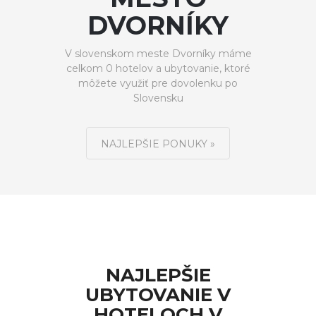
DVORNÍKY
V slovenskom meste Dvorníky máme
celkom 0 hotelov a ubytovanie, ktoré
môžete využiť pre dovolenku po
Slovensku
NAJLEPŠIE PONUKY »
NAJLEPŠIE
UBYTOVANIE V
HOTELOCH V