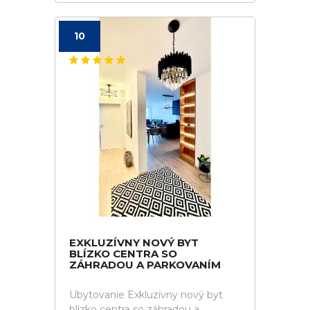
10
EXKLUZÍVNY NOVÝ BYT
BLÍZKO CENTRA SO
ZÁHRADOU A PARKOVANÍM
Ubytovanie Exkluzívny nový byt
blízko centra so záhradou a