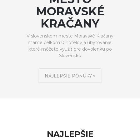
MORAVSKÉ
KRAČANY
V slovenskom meste Moravské Kračany
máme celkom 0 hotelov a ubytovanie,
ktoré môžete využiť pre dovolenku po
Slovensku
NAJLEPŠIE PONUKY »
NAJLEPŠIE