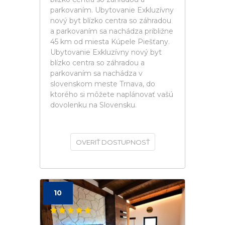
parkovaním. Ubytovanie Exkluzívny
nový byt blízko centra so záhradou
a parkovaním sa nachádza približne
45 km od miesta Kúpele Piešťany.
Ubytovanie Exkluzívny nový byt
blízko centra so záhradou a
parkovaním sa nachádza v
slovenskom meste Trnava, do
ktorého si môžete naplánovať vašú
dovolenku na Slovensku.
OVERIŤ DOSTUPNOSŤ
10