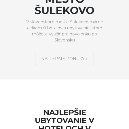
ŠULEKOVO
V slovenskom meste Šulekovo máme
celkom 0 hotelov a ubytovanie, ktoré
môžete využiť pre dovolenku po
Slovensku
NAJLEPŠIE PONUKY »
NAJLEPŠIE
UBYTOVANIE V
HOTELOCH V