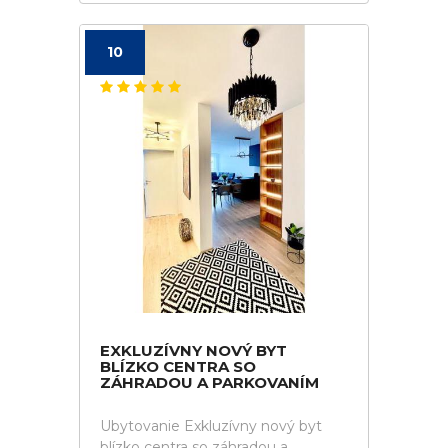
10
EXKLUZÍVNY NOVÝ BYT
BLÍZKO CENTRA SO
ZÁHRADOU A PARKOVANÍM
Ubytovanie Exkluzívny nový byt
blízko centra so záhradou a