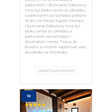
parkovaním. Ubytovanie Exkluzívny
nový byt blízko centra so záhradou
a parkovaním sa nachádza približne
45 km od miesta Kúpele Piešťany.
Ubytovanie Exkluzívny nový byt
blízko centra so záhradou a
parkovaním sa nachádza v
slovenskom meste Trnava, do
ktorého si môžete naplánovať vašú
dovolenku na Slovensku.
OVERIŤ DOSTUPNOSŤ
10