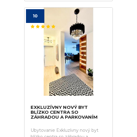
10
EXKLUZÍVNY NOVÝ BYT
BLÍZKO CENTRA SO
ZÁHRADOU A PARKOVANÍM
Ubytovanie Exkluzívny nový byt
blízko centra so záhradou a