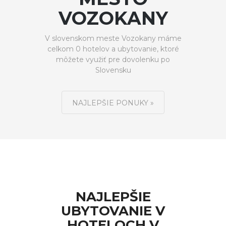
VOZOKANY
V slovenskom meste Vozokany máme
celkom 0 hotelov a ubytovanie, ktoré
môžete využiť pre dovolenku po
Slovensku
NAJLEPŠIE PONUKY »
NAJLEPŠIE
UBYTOVANIE V
HOTELOCH V