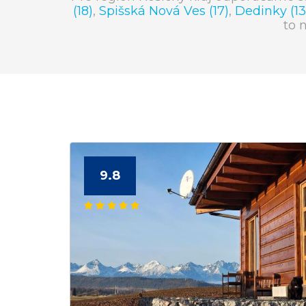
(18)
,
Spišská Nová Ves (17)
,
Dedinky (13
to 
9.8