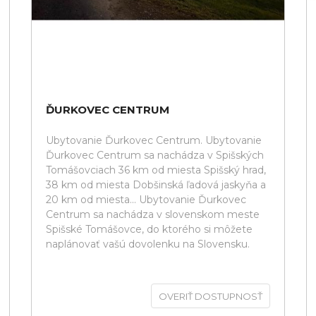
ĎURKOVEC CENTRUM
Ubytovanie Ďurkovec Centrum. Ubytovanie
Ďurkovec Centrum sa nachádza v Spišských
Tomášovciach 36 km od miesta Spišský hrad,
38 km od miesta Dobšinská ľadová jaskyňa a
20 km od miesta... Ubytovanie Ďurkovec
Centrum sa nachádza v slovenskom meste
Spišské Tomášovce, do ktorého si môžete
naplánovať vašú dovolenku na Slovensku.
OVERIŤ DOSTUPNOSŤ