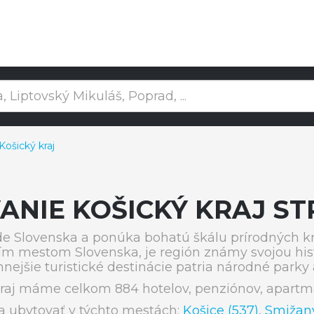
ošický kraj
ANIE KOŠICKÝ KRAJ ST
e Slovenska a ponúka bohatú škálu prírodných kr
m mestom Slovenska, je región známy svojou hist
jšie turistické destinácie patria národné parky 
raj máme celkom 884 hotelov, penziónov, apartm
a ubytovať v týchto mestách:
Košice (537)
,
Smižany