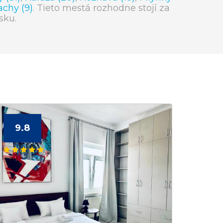
chy (9)
. Tieto mestá rozhodne stojí za
sku.
9.8