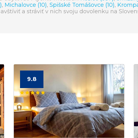
)
,
Michalovce (10)
,
Spišské Tomášovce (10)
,
Krompa
navštíviť a stráviť v nich svoju dovolenku na Sloven
9.8