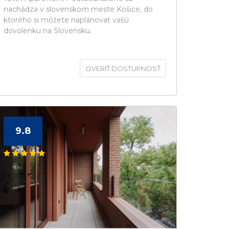
nachádza v slovenskom meste Košice, do
ktorého si môžete naplánovať vašú
dovolenku na Slovensku.
OVERIŤ DOSTUPNOSŤ
9.8