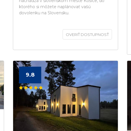
nachádza v slovenskom meste Košice, do
ktorého si môžete naplánovať vašú
dovolenku na Slovensku.
OVERIŤ DOSTUPNOSŤ
9.8