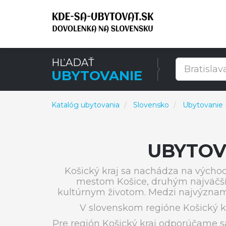
HĽADAŤ
UBYTOVANIE
Katalóg ubytovania
Slovensko
Ubytovanie K
UBYTOV
Košický kraj sa nachádza na východ
mestom Košice, druhým najväčší
kultúrnym životom. Medzi najvýznamne
V slovenskom regióne Košický k
Pre región Košický kraj odporúčame s