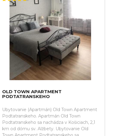
OLD TOWN APARTMENT
PODTATRANSKEHO
Ubytovanie (Apartmán) Old Town Apartment
Podtatranskeho. Apartmán Old Town
Podtatranskeho sa nachádza v Košiciach, 2,1
km od dómu sv. Alžbety. Ubytovanie Old
Town Apartment Podtatranskeho sa