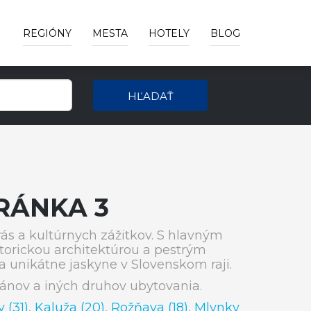
REGIÓNY
MESTA
HOTELY
BLOG
HĽADAŤ
RÁNKA 3
ás a kultúrnych zážitkov. S hlavným
orickou architektúrou a pestrým
a unikátne jaskyne v Slovenskom raji.
ánov a iných druhov ubytovania.
 (31)
,
Kaluža (20)
,
Rožňava (18)
,
Mlynky