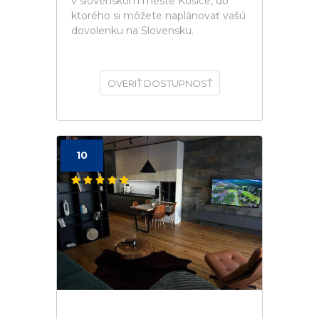
v slovenskom meste Košice, do
ktorého si môžete naplánovať vašú
dovolenku na Slovensku.
OVERIŤ DOSTUPNOSŤ
10