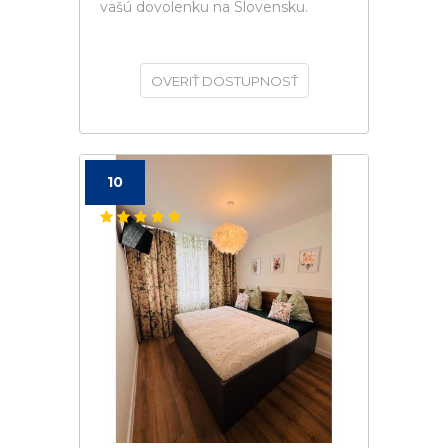
vašú dovolenku na Slovensku.
OVERIŤ DOSTUPNOSŤ
10