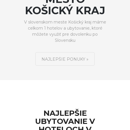
KOŠICKÝ KRAJ
V slovenskom meste Košický kraj máme
celkom 1 hotelov a ubytovanie, ktoré
môžete využiť pre dovolenku po
Slovensku
NAJLEPŠIE PONUKY »
NAJLEPŠIE
UBYTOVANIE V
HOTELOCH V