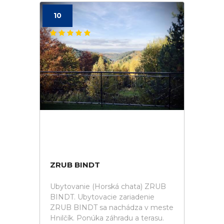
10
ZRUB BINDT
Ubytovanie (Horská chata) ZRUB
BINDT. Ubytovacie zariadenie
ZRUB BINDT sa nachádza v meste
Hnilčík. Ponúka záhradu a terasu.