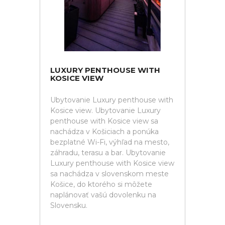
LUXURY PENTHOUSE WITH
KOSICE VIEW
Ubytovanie Luxury penthouse with
Kosice view. Ubytovanie Luxury
penthouse with Kosice view sa
nachádza v Košiciach a ponúka
bezplatné Wi-Fi, výhľad na mesto,
záhradu, terasu a bar. Ubytovanie
Luxury penthouse with Kosice view
sa nachádza v slovenskom meste
Košice, do ktorého si môžete
naplánovať vašú dovolenku na
Slovensku.