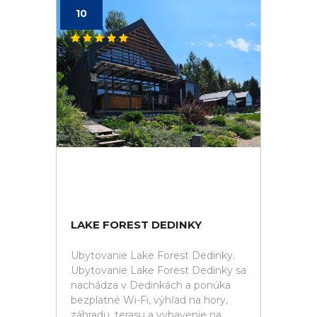
10
LAKE FOREST DEDINKY
Ubytovanie Lake Forest Dedinky.
Ubytovanie Lake Forest Dedinky sa
nachádza v Dedinkách a ponúka
bezplatné Wi-Fi, výhľad na hory,
záhradu, terasu a vybavenie na