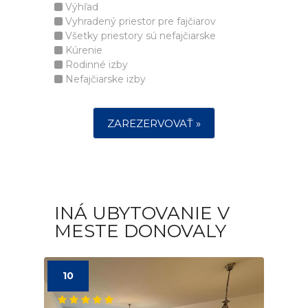
Výhľad
Vyhradený priestor pre fajčiarov
Všetky priestory sú nefajčiarske
Kúrenie
Rodinné izby
Nefajčiarske izby
ZAREZERVOVAŤ »
INÁ UBYTOVANIE V
MESTE DONOVALY
10