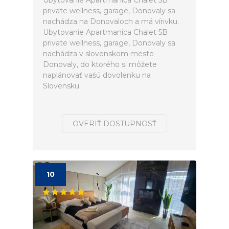
Ubytovanie Apartmanica Chalet 5B
private wellness, garage, Donovaly sa
nachádza na Donovaloch a má vírivku.
Ubytovanie Apartmanica Chalet 5B
private wellness, garage, Donovaly sa
nachádza v slovenskom meste
Donovaly, do ktorého si môžete
naplánovať vašú dovolenku na
Slovensku.
OVERIŤ DOSTUPNOSŤ
10