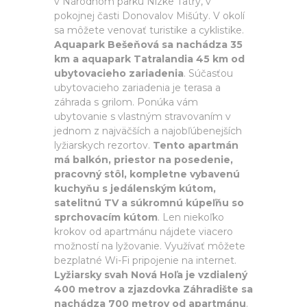
v Národnom parku Nízke Tatry, v
pokojnej časti Donovalov Mišúty. V okolí
sa môžete venovať turistike a cyklistike.
Aquapark Bešeňová sa nachádza 35
km a aquapark Tatralandia 45 km od
ubytovacieho zariadenia
. Súčasťou
ubytovacieho zariadenia je terasa a
záhrada s grilom. Ponúka vám
ubytovanie s vlastným stravovaním v
jednom z najväčších a najobľúbenejších
lyžiarskych rezortov.
Tento apartmán
má balkón, priestor na posedenie,
pracovný stôl, kompletne vybavenú
kuchyňu s jedálenským kútom,
satelitnú TV a súkromnú kúpeľňu so
sprchovacím kútom
. Len niekoľko
krokov od apartmánu nájdete viacero
možností na lyžovanie. Využívať môžete
bezplatné Wi-Fi pripojenie na internet.
Lyžiarsky svah Nová Hoľa je vzdialený
400 metrov a zjazdovka Záhradište sa
nachádza 700 metrov od apartmánu
.