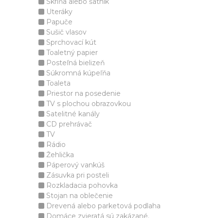
Skriňa alebo šatník
Uteráky
Papuče
Sušič vlasov
Sprchovací kút
Toaletný papier
Posteľná bielizeň
Súkromná kúpeľňa
Toaleta
Priestor na posedenie
TV s plochou obrazovkou
Satelitné kanály
CD prehrávač
TV
Rádio
Žehlička
Páperový vankúš
Zásuvka pri posteli
Rozkladacia pohovka
Stojan na oblečenie
Drevená alebo parketová podlaha
Domáce zvieratá sú zakázané.