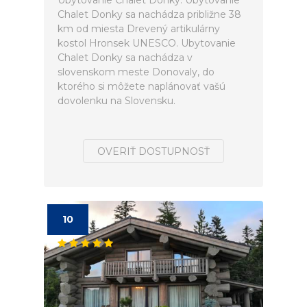
Ubytovanie Chalet Donky. Ubytovanie
Chalet Donky sa nachádza približne 38
km od miesta Drevený artikulárny
kostol Hronsek UNESCO. Ubytovanie
Chalet Donky sa nachádza v
slovenskom meste Donovaly, do
ktorého si môžete naplánovať vašú
dovolenku na Slovensku.
OVERIŤ DOSTUPNOSŤ
10