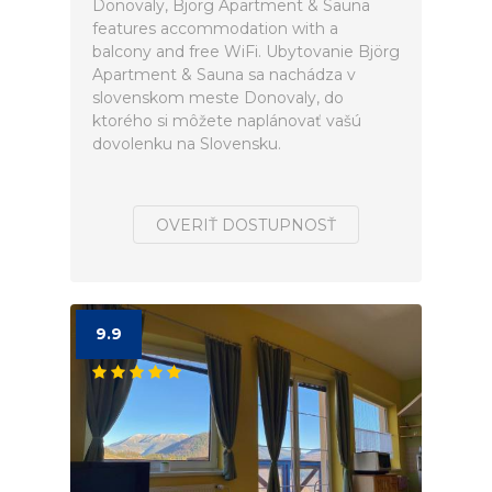
Donovaly, Björg Apartment & Sauna
features accommodation with a
balcony and free WiFi. Ubytovanie Björg
Apartment & Sauna sa nachádza v
slovenskom meste Donovaly, do
ktorého si môžete naplánovať vašú
dovolenku na Slovensku.
OVERIŤ DOSTUPNOSŤ
9.9