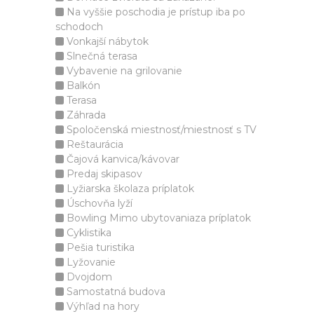
Na vyššie poschodia je prístup iba po
schodoch
Vonkajší nábytok
Slnečná terasa
Vybavenie na grilovanie
Balkón
Terasa
Záhrada
Spoločenská miestnosť/miestnosť s TV
Reštaurácia
Čajová kanvica/kávovar
Predaj skipasov
Lyžiarska školaza príplatok
Úschovňa lyží
Bowling Mimo ubytovaniaza príplatok
Cyklistika
Pešia turistika
Lyžovanie
Dvojdom
Samostatná budova
Výhľad na hory