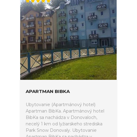
APARTMAN BIBKA
Ubytovanie (Apartmánový hotel)
Apartman BibKa. Apartmánový hotel
BibKa sa nachádza v Donovaloch,
necelý 1 km od lyžiarskeho strediska
Park Snow Donovaly. Ubytovanie
Apartman BibKa sa nachádza v