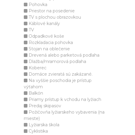
Pohovka
Priestor na posedenie
TV s plochou obrazovkou
Káblové kanály
TV
Odpadkové koše
Rozkladacia pohovka
Stojan na oblečenie
Drevená alebo parketová podlaha
Dlažba/mramorová podlaha
Koberec
Domáce zvieratá sú zakázané.
Na vyššie poschodia je prístup
výťahom
Balkón
Priamy prístup k vchodu na lyžiach
Predaj skipasov
Požičovňa lyžiarskeho vybavenia (na
mieste)
Lyžiarska škola
Cyklistika