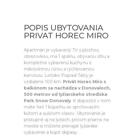
POPIS UBYTOVANIA
PRIVAT HOREC MIRO
Apartmán je vybavený TV s plochou
obrazovkou, má 1 spálňu, obývaciu izbu a
kompletne vybavenú kuchyňu s
mikrovlnnou rúrou a rýchlovarnou
kanvicou. Letisko Poprad-Tatry je
vzdialené 100 km.
Privát Horec Miro s
balkónom sa nachádza v Donovaloch,
500 metrov od lyžiarskeho strediska
Park Snow Donovaly
. K dispozícii v ňom
máte tiež 1 kúpeľňu so sprchovacím
kútom a sušičom vlasov. Ubytovanie je
prístupné aj na lyžiach, pričom priamo na
mieste si môžete prenajať lyžiarske
vybavenie a kúpiť skipasy.