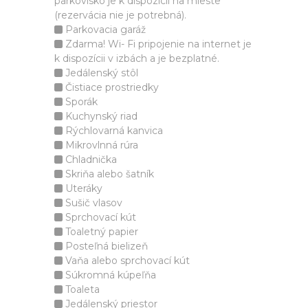
parkovisko je k dispozícii na mieste
(rezervácia nie je potrebná).
Parkovacia garáž
Zdarma! Wi- Fi pripojenie na internet je
k dispozícii v izbách a je bezplatné.
Jedálenský stôl
Čistiace prostriedky
Sporák
Kuchynský riad
Rýchlovarná kanvica
Mikrovlnná rúra
Chladnička
Skriňa alebo šatník
Uteráky
Sušič vlasov
Sprchovací kút
Toaletný papier
Posteľná bielizeň
Vaňa alebo sprchovací kút
Súkromná kúpeľňa
Toaleta
Jedálenský priestor