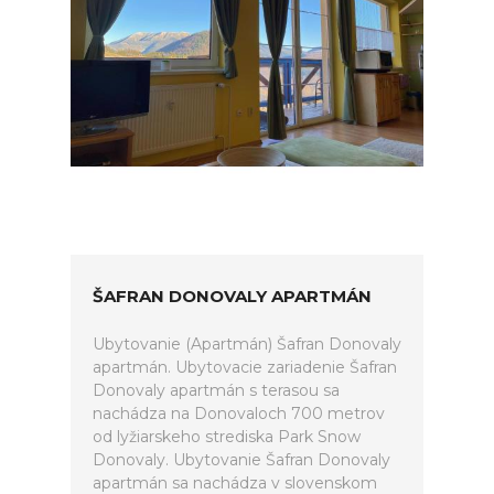
ŠAFRAN DONOVALY APARTMÁN
Ubytovanie (Apartmán) Šafran Donovaly
apartmán. Ubytovacie zariadenie Šafran
Donovaly apartmán s terasou sa
nachádza na Donovaloch 700 metrov
od lyžiarskeho strediska Park Snow
Donovaly. Ubytovanie Šafran Donovaly
apartmán sa nachádza v slovenskom