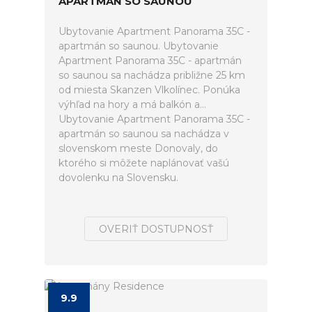
APARTMÁN SO SAUNOU
Ubytovanie Apartment Panorama 35C -
apartmán so saunou. Ubytovanie
Apartment Panorama 35C - apartmán
so saunou sa nachádza približne 25 km
od miesta Skanzen Vlkolínec. Ponúka
výhľad na hory a má balkón a...
Ubytovanie Apartment Panorama 35C -
apartmán so saunou sa nachádza v
slovenskom meste Donovaly, do
ktorého si môžete naplánovať vašú
dovolenku na Slovensku.
OVERIŤ DOSTUPNOSŤ
9.9