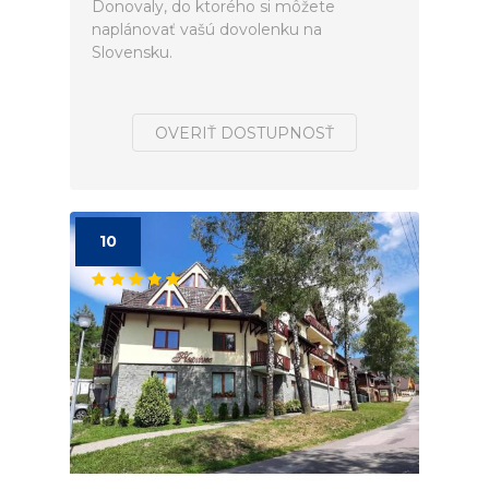
Donovaly, do ktorého si môžete
naplánovať vašú dovolenku na
Slovensku.
OVERIŤ DOSTUPNOSŤ
10