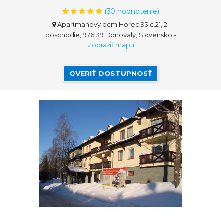
(
30
hodnotenie)
Apartmanový dom Horec 93 c.21, 2.
poschodie, 976 39 Donovaly, Slovensko
-
Zobraziť mapu
OVERIŤ DOSTUPNOSŤ