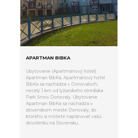
APARTMAN BIBKA
Ubytovanie (Apartmánový hotel)
Apartman BibKa. Apartmánový hotel
BibKa sa nachádza v Donovaloch,
necelý 1 km od lyžiarskeho strediska
Park Snow Donovaly. Ubytovanie
Apartman BibKa sa nachádza v
slovenskom meste Donovaly, do
ktorého si môžete naplánovať vašú
dovolenku na Slovensku.