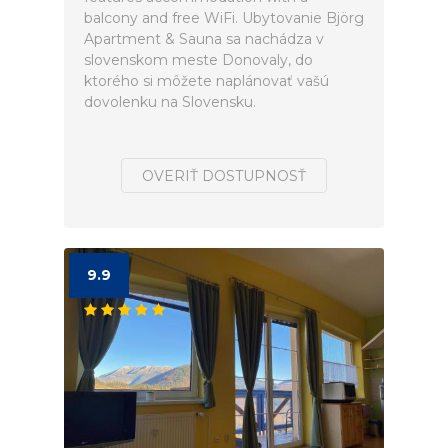
balcony and free WiFi. Ubytovanie Björg
Apartment & Sauna sa nachádza v
slovenskom meste Donovaly, do
ktorého si môžete naplánovať vašú
dovolenku na Slovensku.
OVERIŤ DOSTUPNOSŤ
9.9