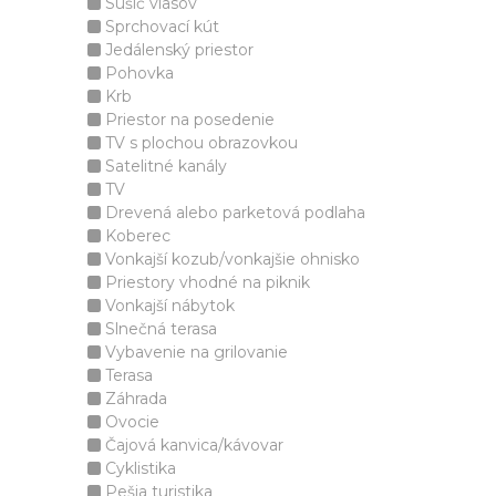
Sušič vlasov
Sprchovací kút
Jedálenský priestor
Pohovka
Krb
Priestor na posedenie
TV s plochou obrazovkou
Satelitné kanály
TV
Drevená alebo parketová podlaha
Koberec
Vonkajší kozub/vonkajšie ohnisko
Priestory vhodné na piknik
Vonkajší nábytok
Slnečná terasa
Vybavenie na grilovanie
Terasa
Záhrada
Ovocie
Čajová kanvica/kávovar
Cyklistika
Pešia turistika