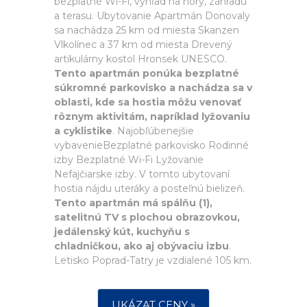
bezplatné Wi-Fi, výhľad na hory, záhradu
a terasu. Ubytovanie Apartmán Donovaly
sa nachádza 25 km od miesta Skanzen
Vlkolínec a 37 km od miesta Drevený
artikulárny kostol Hronsek UNESCO.
Tento apartmán ponúka bezplatné
súkromné parkovisko a nachádza sa v
oblasti, kde sa hostia môžu venovať
rôznym aktivitám, napríklad lyžovaniu
a cyklistike
. Najobľúbenejšie
vybavenieBezplatné parkovisko Rodinné
izby Bezplatné Wi-Fi Lyžovanie
Nefajčiarske izby. V tomto ubytovaní
hostia nájdu uteráky a posteľnú bielizeň.
Tento apartmán má spálňu (1),
satelitnú TV s plochou obrazovkou,
jedálenský kút, kuchyňu s
chladničkou, ako aj obývaciu izbu
.
Letisko Poprad-Tatry je vzdialené 105 km.
UKÁZAT CENY »