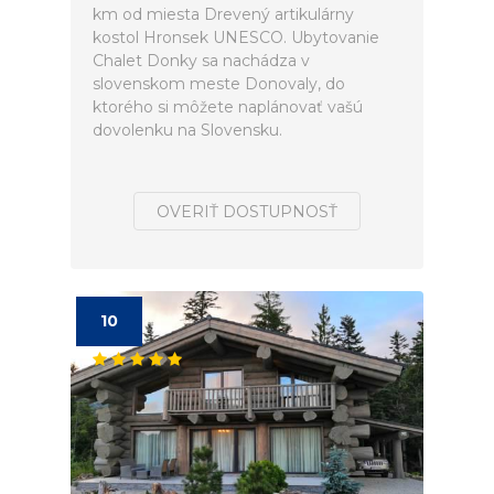
km od miesta Drevený artikulárny
kostol Hronsek UNESCO. Ubytovanie
Chalet Donky sa nachádza v
slovenskom meste Donovaly, do
ktorého si môžete naplánovať vašú
dovolenku na Slovensku.
OVERIŤ DOSTUPNOSŤ
10