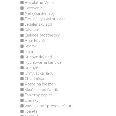
Bezplatné Wi- Fi
Lyžovanie
Nefajčiarske izby
Detská vysoká stolička
Jedálenský stôl
Kávovar
Čistiace prostriedky
Hriankovač
Sporák
Rúra
Kuchynský riad
Rýchlovarná kanvica
Kuchyňa
Umývačka riadu
Chladnička
Posteľná bielizeň
Skriňa alebo šatník
Toaletný papier
Uteráky
Vaňa alebo sprchovací kút
Toaleta