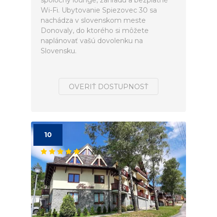
spoločný lounge, záhradu a bezplatné
Wi-Fi. Ubytovanie Spiezovec 30 sa
nachádza v slovenskom meste
Donovaly, do ktorého si môžete
naplánovať vašú dovolenku na
Slovensku.
OVERIŤ DOSTUPNOSŤ
10