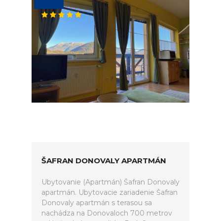
ŠAFRAN DONOVALY APARTMÁN
Ubytovanie (Apartmán) Šafran Donovaly
apartmán. Ubytovacie zariadenie Šafran
Donovaly apartmán s terasou sa
nachádza na Donovaloch 700 metrov