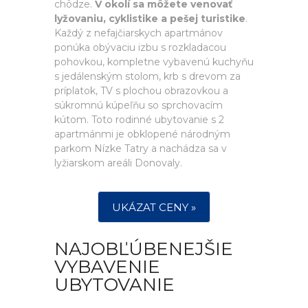
chôdze.
V okolí sa môžete venovať
lyžovaniu, cyklistike a pešej turistike
.
Každý z nefajčiarskych apartmánov
ponúka obývaciu izbu s rozkladacou
pohovkou, kompletne vybavenú kuchyňu
s jedálenským stolom, krb s drevom za
príplatok, TV s plochou obrazovkou a
súkromnú kúpeľňu so sprchovacím
kútom. Toto rodinné ubytovanie s 2
apartmánmi je obklopené národným
parkom Nízke Tatry a nachádza sa v
lyžiarskom areáli Donovaly.
UKÁZAT CENY »
NAJOBĽÚBENEJŠIE
VYBAVENIE
UBYTOVANIE