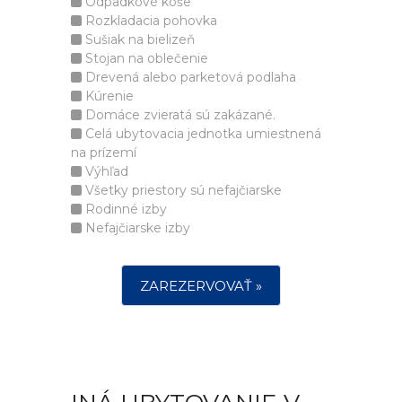
Odpadkové koše
Rozkladacia pohovka
Sušiak na bielizeň
Stojan na oblečenie
Drevená alebo parketová podlaha
Kúrenie
Domáce zvieratá sú zakázané.
Celá ubytovacia jednotka umiestnená
na prízemí
Výhľad
Všetky priestory sú nefajčiarske
Rodinné izby
Nefajčiarske izby
ZAREZERVOVAŤ »