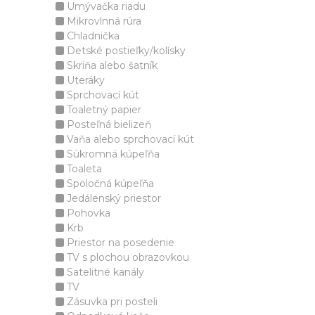
Umývačka riadu
Mikrovlnná rúra
Chladnička
Detské postieľky/kolísky
Skriňa alebo šatník
Uteráky
Sprchovací kút
Toaletný papier
Posteľná bielizeň
Vaňa alebo sprchovací kút
Súkromná kúpeľňa
Toaleta
Spoločná kúpeľňa
Jedálenský priestor
Pohovka
Krb
Priestor na posedenie
TV s plochou obrazovkou
Satelitné kanály
TV
Zásuvka pri posteli