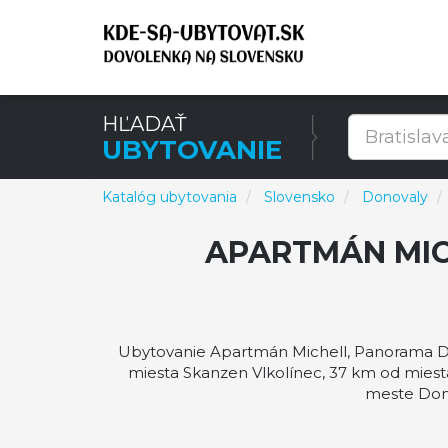
HĽADAŤ
UBYTOVANIE
Katalóg ubytovania
Slovensko
Donovaly
APARTMÁN MI
Ubytovanie Apartmán Michell, Panorama Do
miesta Skanzen Vlkolínec, 37 km od miest
meste Dono