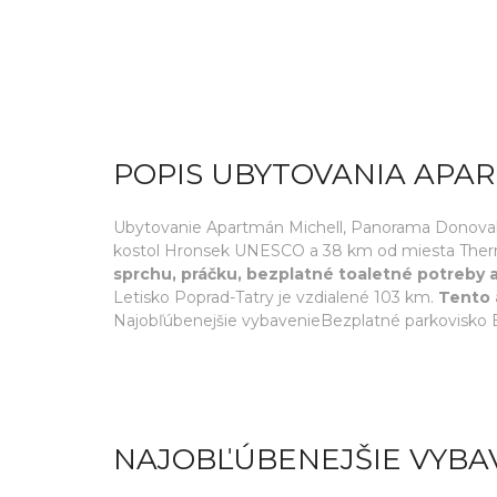
POPIS UBYTOVANIA APA
Ubytovanie Apartmán Michell, Panorama Donovaly
kostol Hronsek UNESCO a 38 km od miesta Therm
sprchu, práčku, bezplatné toaletné potreby a
Letisko Poprad-Tatry je vzdialené 103 km.
Tento 
Najobľúbenejšie vybavenieBezplatné parkovisko B
NAJOBĽÚBENEJŠIE VYBA