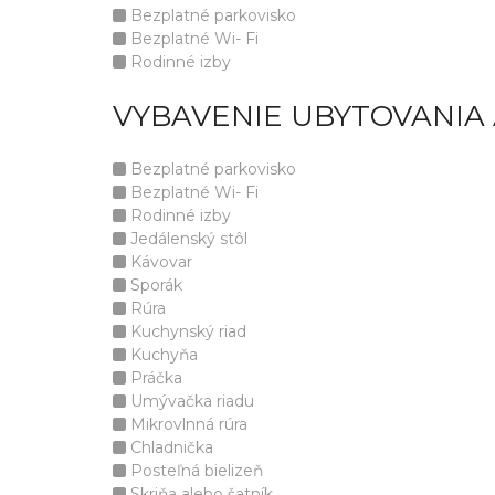
Bezplatné parkovisko
Bezplatné Wi- Fi
Rodinné izby
VYBAVENIE UBYTOVANIA
Bezplatné parkovisko
Bezplatné Wi- Fi
Rodinné izby
Jedálenský stôl
Kávovar
Sporák
Rúra
Kuchynský riad
Kuchyňa
Práčka
Umývačka riadu
Mikrovlnná rúra
Chladnička
Posteľná bielizeň
Skriňa alebo šatník