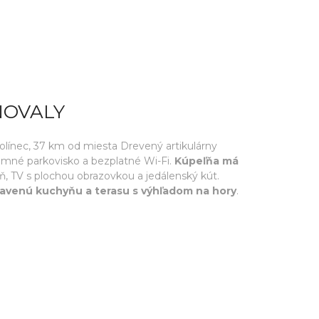
NOVALY
línec, 37 km od miesta Drevený artikulárny
mné parkovisko a bezplatné Wi-Fi.
Kúpeľňa má
eň, TV s plochou obrazovkou a jedálenský kút.
bavenú kuchyňu a terasu s výhľadom na hory
.