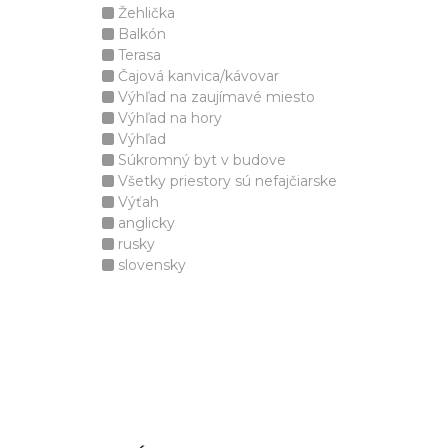
Žehlička
Balkón
Terasa
Čajová kanvica/kávovar
Výhľad na zaujímavé miesto
Výhľad na hory
Výhľad
Súkromný byt v budove
Všetky priestory sú nefajčiarske
Výťah
anglicky
rusky
slovensky