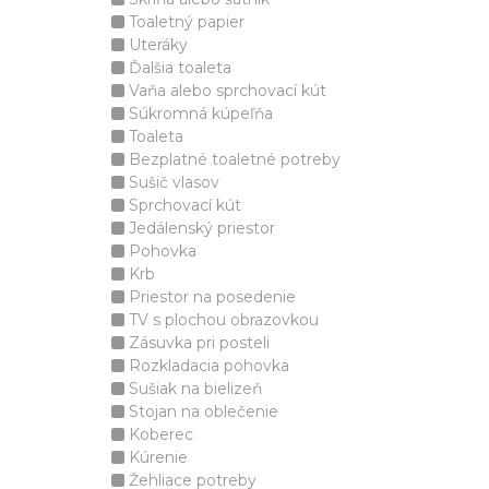
Toaletný papier
Uteráky
Ďalšia toaleta
Vaňa alebo sprchovací kút
Súkromná kúpeľňa
Toaleta
Bezplatné toaletné potreby
Sušič vlasov
Sprchovací kút
Jedálenský priestor
Pohovka
Krb
Priestor na posedenie
TV s plochou obrazovkou
Zásuvka pri posteli
Rozkladacia pohovka
Sušiak na bielizeň
Stojan na oblečenie
Koberec
Kúrenie
Žehliace potreby