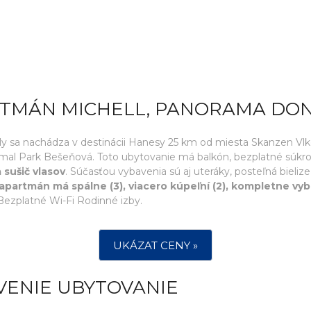
RTMÁN MICHELL, PANORAMA DO
 sa nachádza v destinácii Hanesy 25 km od miesta Skanzen Vlko
al Park Bešeňová. Toto ubytovanie má balkón, bezplatné súkro
 sušič vlasov
. Súčasťou vybavenia sú aj uteráky, posteľná bieliz
apartmán má spálne (3), viacero kúpeľní (2), kompletne vy
ezplatné Wi-Fi Rodinné izby.
UKÁZAT CENY »
VENIE UBYTOVANIE