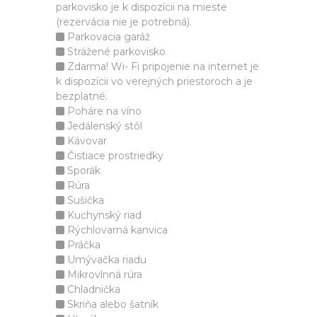
parkovisko je k dispozícii na mieste
(rezervácia nie je potrebná).
Parkovacia garáž
Strážené parkovisko
Zdarma! Wi- Fi pripojenie na internet je
k dispozícii vo verejných priestoroch a je
bezplatné.
Poháre na víno
Jedálenský stôl
Kávovar
Čistiace prostriedky
Sporák
Rúra
Sušička
Kuchynský riad
Rýchlovarná kanvica
Práčka
Umývačka riadu
Mikrovlnná rúra
Chladnička
Skriňa alebo šatník