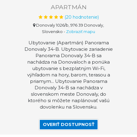
APARTMÁN
(
20
hodnotenie)
Donovaly 1026/b, 976 39 Donovaly,
Slovensko
-
Zobraziť mapu
Ubytovanie (Apartmán) Panorama
Donovaly 34-B. Ubytovacie zariadenie
Panorama Donovaly 34-B sa
nachádza na Donovaloch a ponúka
ubytovanie s bezplatným Wi-Fi,
výhľadom na hory, barom, terasou a
priamym... Ubytovanie Panorama
Donovaly 34-B sa nachádza v
slovenskom meste Donovaly, do
ktorého si môžete naplánovať vašú
dovolenku na Slovensku.
OVERIŤ DOSTUPNOSŤ