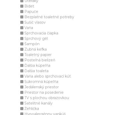
Uteráky
Bidet
Papuče
Bezplatné toaletné potreby
Sušič vlasov
Vaňa
Sprchovacia čiapka
Sprchový gél
Šampón
Zubná kefka
Toaletný papier
Posteľná bielizeň
Ďalšia kúpeľňa
Ďalšia toaleta
Vaňa alebo sprchovací kút
Súkromná kúpeľňa
Jedálenský priestor
Priestor na posedenie
TV s plochou obrazovkou
Satelitné kanály
Žehlička
Hypoalergénny vankúš