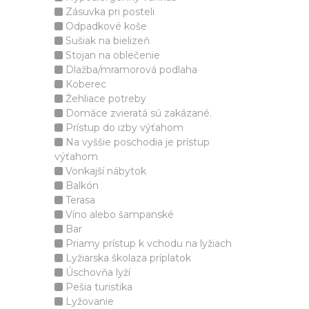
Zásuvka pri posteli
Odpadkové koše
Sušiak na bielizeň
Stojan na oblečenie
Dlažba/mramorová podlaha
Koberec
Žehliace potreby
Domáce zvieratá sú zakázané.
Prístup do izby výťahom
Na vyššie poschodia je prístup
výťahom
Vonkajší nábytok
Balkón
Terasa
Víno alebo šampanské
Bar
Priamy prístup k vchodu na lyžiach
Lyžiarska školaza príplatok
Úschovňa lyží
Pešia turistika
Lyžovanie