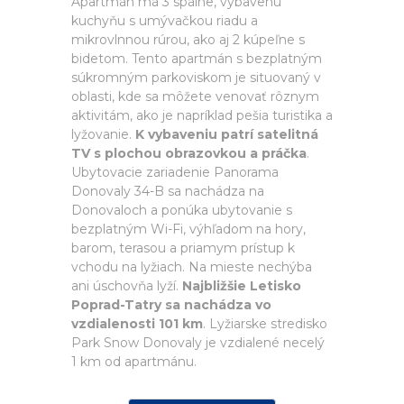
Apartmán má 3 spálne, vybavenú
kuchyňu s umývačkou riadu a
mikrovlnnou rúrou, ako aj 2 kúpeľne s
bidetom. Tento apartmán s bezplatným
súkromným parkoviskom je situovaný v
oblasti, kde sa môžete venovať rôznym
aktivitám, ako je napríklad pešia turistika a
lyžovanie.
K vybaveniu patrí satelitná
TV s plochou obrazovkou a práčka
.
Ubytovacie zariadenie Panorama
Donovaly 34-B sa nachádza na
Donovaloch a ponúka ubytovanie s
bezplatným Wi-Fi, výhľadom na hory,
barom, terasou a priamym prístup k
vchodu na lyžiach. Na mieste nechýba
ani úschovňa lyží.
Najbližšie Letisko
Poprad-Tatry sa nachádza vo
vzdialenosti 101 km
. Lyžiarske stredisko
Park Snow Donovaly je vzdialené necelý
1 km od apartmánu.