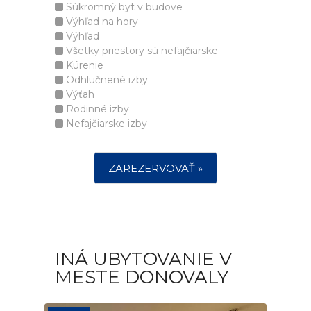
Súkromný byt v budove
Výhľad na hory
Výhľad
Všetky priestory sú nefajčiarske
Kúrenie
Odhlučnené izby
Výťah
Rodinné izby
Nefajčiarske izby
ZAREZERVOVAŤ »
INÁ UBYTOVANIE V
MESTE DONOVALY