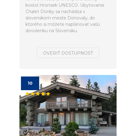
kostol Hronsek UNESCO. Ubytovanie
Chalet Donky sa nachádza v
slovenskom meste Donovaly, do
ktorého si môžete naplánovať vašú
dovolenku na Slovensku.
OVERIŤ DOSTUPNOSŤ
10