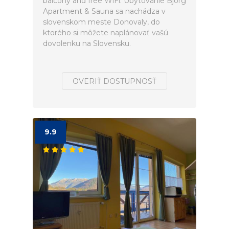
balcony and free WiFi. Ubytovanie Björg
Apartment & Sauna sa nachádza v
slovenskom meste Donovaly, do
ktorého si môžete naplánovať vašú
dovolenku na Slovensku.
OVERIŤ DOSTUPNOSŤ
9.9