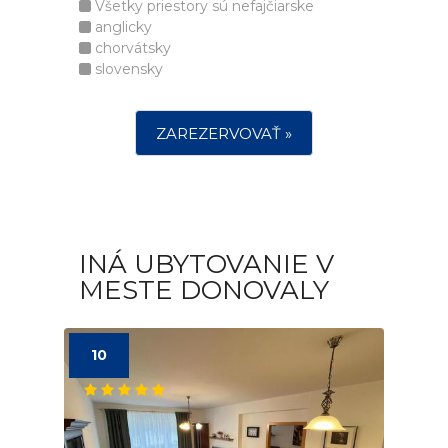
Všetky priestory sú nefajčiarske
anglicky
chorvátsky
slovensky
ZAREZERVOVAŤ »
INÁ UBYTOVANIE V
MESTE DONOVALY
10