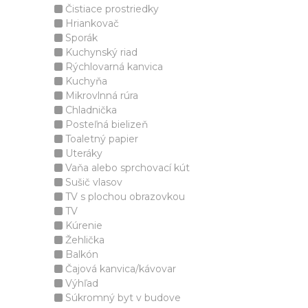
Čistiace prostriedky
Hriankovač
Sporák
Kuchynský riad
Rýchlovarná kanvica
Kuchyňa
Mikrovlnná rúra
Chladnička
Posteľná bielizeň
Toaletný papier
Uteráky
Vaňa alebo sprchovací kút
Sušič vlasov
TV s plochou obrazovkou
TV
Kúrenie
Žehlička
Balkón
Čajová kanvica/kávovar
Výhľad
Súkromný byt v budove