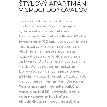
ŠTÝLOVÝ APARTMÁN
V SRDCI DONOVALOV
Súčasťou vybavenia sú uteráky a
posteľná bielizeň. Najobľúbenejšie
vybavenieBezplatné parkovisko
Bezplatné Wi-Fi.
Letisko Poprad-Tatry
je vzdialené 102 km
. Toto ubytovanie sa
nachádza 25 km od miesta Skanzen
Vlkolínec a na mieste môžu hostia
využívať bezplatné Wi-Fi a súkromné
parkovisko. Ubytovanie Štýlový apartmán
v srdci Donovalov sa nachádza na
Donovaloch 37 km od miesta Drevený
artikulárny kostol Hronsek UNESCO a 38
km od miesta Thermal Park Bešeňová.
Tento apartmán ponúka balkón,
viacero spální (2), obývaciu izbu a
dobre vybavenú kuchyňu s
chladničkou a mikrovlnnou rúrou
.