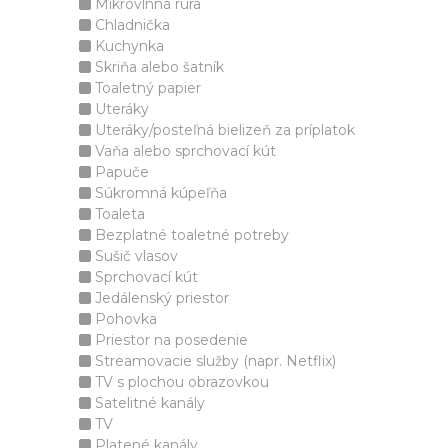
Mikrovlnná rúra
Chladnička
Kuchynka
Skriňa alebo šatník
Toaletný papier
Uteráky
Uteráky/posteľná bielizeň za príplatok
Vaňa alebo sprchovací kút
Papuče
Súkromná kúpeľňa
Toaleta
Bezplatné toaletné potreby
Sušič vlasov
Sprchovací kút
Jedálenský priestor
Pohovka
Priestor na posedenie
Streamovacie služby (napr. Netflix)
TV s plochou obrazovkou
Satelitné kanály
TV
Platené kanály