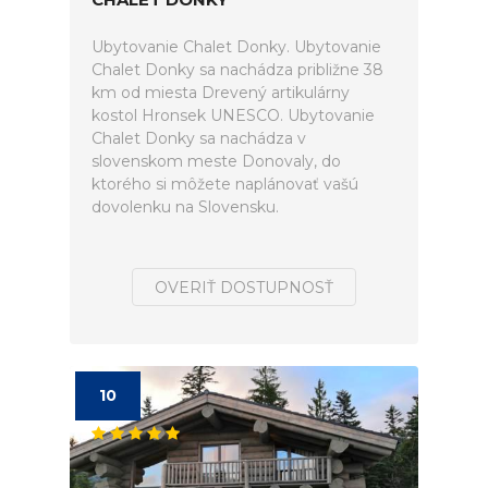
Ubytovanie Chalet Donky. Ubytovanie
Chalet Donky sa nachádza približne 38
km od miesta Drevený artikulárny
kostol Hronsek UNESCO. Ubytovanie
Chalet Donky sa nachádza v
slovenskom meste Donovaly, do
ktorého si môžete naplánovať vašú
dovolenku na Slovensku.
OVERIŤ DOSTUPNOSŤ
10