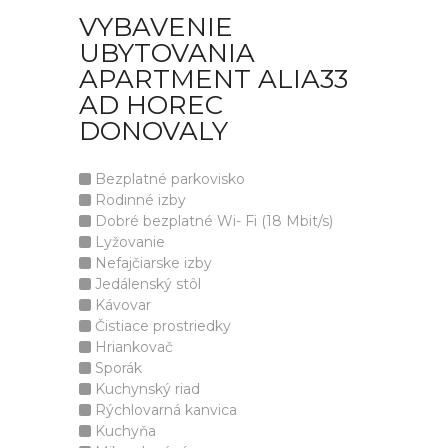
VYBAVENIE
UBYTOVANIA
APARTMENT ALIA33
AD HOREC
DONOVALY
Bezplatné parkovisko
Rodinné izby
Dobré bezplatné Wi- Fi (18 Mbit/s)
Lyžovanie
Nefajčiarske izby
Jedálenský stôl
Kávovar
Čistiace prostriedky
Hriankovač
Sporák
Kuchynský riad
Rýchlovarná kanvica
Kuchyňa