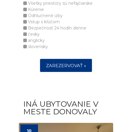
Všetky priestory sú nefajčiarske
Kúrenie
Odhlučnené izby
Vstup s kľúčom
Bezpečnosť 24 hodín denne
česky
anglicky
slovensky
ZAREZERVOVAŤ »
INÁ UBYTOVANIE V
MESTE DONOVALY
10