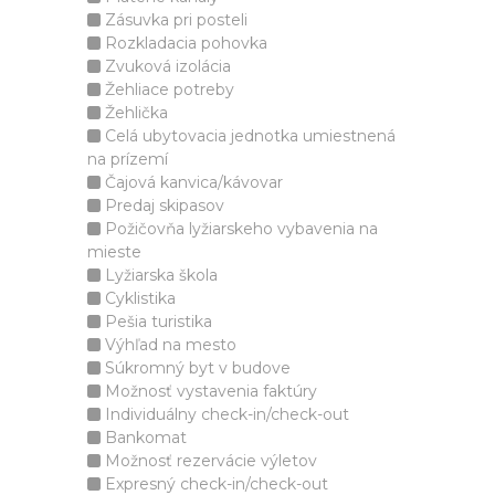
Zásuvka pri posteli
Rozkladacia pohovka
Zvuková izolácia
Žehliace potreby
Žehlička
Celá ubytovacia jednotka umiestnená
na prízemí
Čajová kanvica/kávovar
Predaj skipasov
Požičovňa lyžiarskeho vybavenia na
mieste
Lyžiarska škola
Cyklistika
Pešia turistika
Výhľad na mesto
Súkromný byt v budove
Možnosť vystavenia faktúry
Individuálny check-in/check-out
Bankomat
Možnosť rezervácie výletov
Expresný check-in/check-out