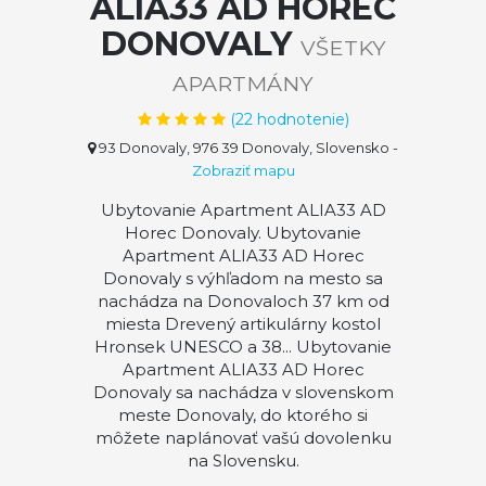
ALIA33 AD HOREC
DONOVALY
VŠETKY
APARTMÁNY
(
22
hodnotenie)
93 Donovaly, 976 39 Donovaly, Slovensko
-
Zobraziť mapu
Ubytovanie Apartment ALIA33 AD
Horec Donovaly. Ubytovanie
Apartment ALIA33 AD Horec
Donovaly s výhľadom na mesto sa
nachádza na Donovaloch 37 km od
miesta Drevený artikulárny kostol
Hronsek UNESCO a 38... Ubytovanie
Apartment ALIA33 AD Horec
Donovaly sa nachádza v slovenskom
meste Donovaly, do ktorého si
môžete naplánovať vašú dovolenku
na Slovensku.