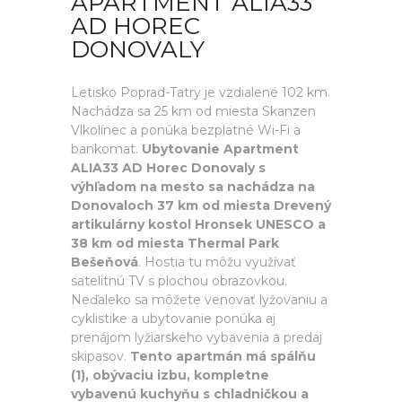
APARTMENT ALIA33
AD HOREC
DONOVALY
Letisko Poprad-Tatry je vzdialené 102 km.
Nachádza sa 25 km od miesta Skanzen
Vlkolínec a ponúka bezplatné Wi-Fi a
bankomat.
Ubytovanie Apartment
ALIA33 AD Horec Donovaly s
výhľadom na mesto sa nachádza na
Donovaloch 37 km od miesta Drevený
artikulárny kostol Hronsek UNESCO a
38 km od miesta Thermal Park
Bešeňová
. Hostia tu môžu využívať
satelitnú TV s plochou obrazovkou.
Neďaleko sa môžete venovať lyžovaniu a
cyklistike a ubytovanie ponúka aj
prenájom lyžiarskeho vybavenia a predaj
skipasov.
Tento apartmán má spálňu
(1), obývaciu izbu, kompletne
vybavenú kuchyňu s chladničkou a