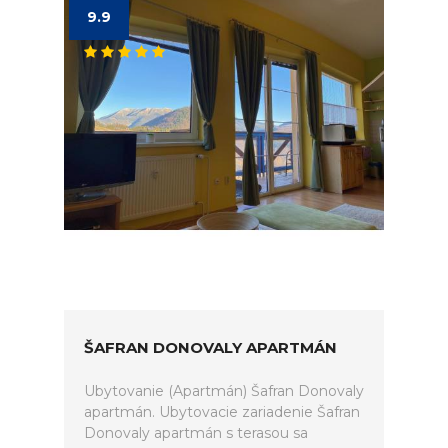
9.9
ŠAFRAN DONOVALY APARTMÁN
Ubytovanie (Apartmán) Šafran Donovaly
apartmán. Ubytovacie zariadenie Šafran
Donovaly apartmán s terasou sa