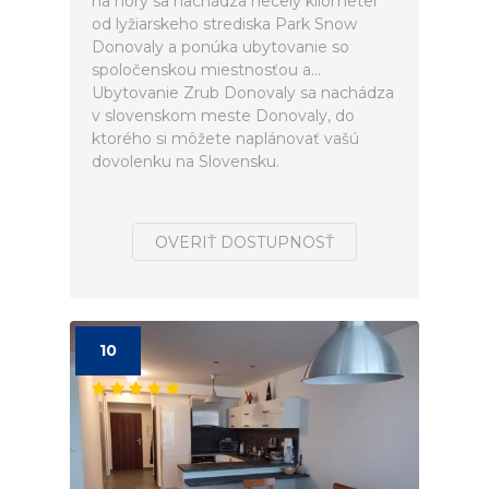
na hory sa nachádza necelý kilometer
od lyžiarskeho strediska Park Snow
Donovaly a ponúka ubytovanie so
spoločenskou miestnosťou a...
Ubytovanie Zrub Donovaly sa nachádza
v slovenskom meste Donovaly, do
ktorého si môžete naplánovať vašú
dovolenku na Slovensku.
OVERIŤ DOSTUPNOSŤ
10