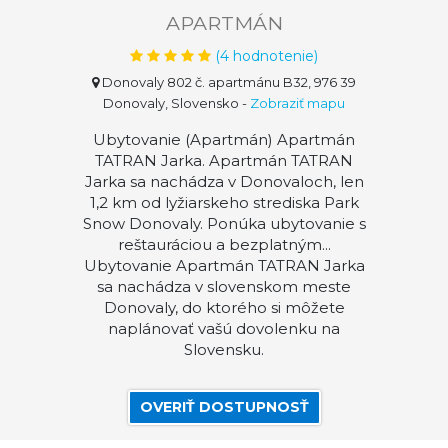
APARTMÁN
(
4
hodnotenie)
Donovaly 802 č. apartmánu B32, 976 39
Donovaly, Slovensko
-
Zobraziť mapu
Ubytovanie (Apartmán) Apartmán
TATRAN Jarka. Apartmán TATRAN
Jarka sa nachádza v Donovaloch, len
1,2 km od lyžiarskeho strediska Park
Snow Donovaly. Ponúka ubytovanie s
reštauráciou a bezplatným...
Ubytovanie Apartmán TATRAN Jarka
sa nachádza v slovenskom meste
Donovaly, do ktorého si môžete
naplánovať vašú dovolenku na
Slovensku.
OVERIŤ DOSTUPNOSŤ