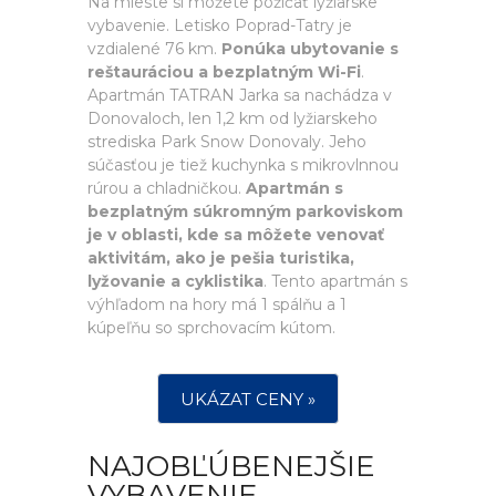
Na mieste si môžete požičať lyžiarske
vybavenie. Letisko Poprad-Tatry je
vzdialené 76 km.
Ponúka ubytovanie s
reštauráciou a bezplatným Wi-Fi
.
Apartmán TATRAN Jarka sa nachádza v
Donovaloch, len 1,2 km od lyžiarskeho
strediska Park Snow Donovaly. Jeho
súčasťou je tiež kuchynka s mikrovlnnou
rúrou a chladničkou.
Apartmán s
bezplatným súkromným parkoviskom
je v oblasti, kde sa môžete venovať
aktivitám, ako je pešia turistika,
lyžovanie a cyklistika
. Tento apartmán s
výhľadom na hory má 1 spálňu a 1
kúpeľňu so sprchovacím kútom.
UKÁZAT CENY »
NAJOBĽÚBENEJŠIE
VYBAVENIE