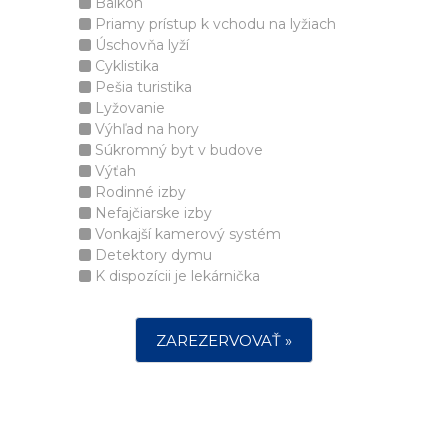
Balkón
Priamy prístup k vchodu na lyžiach
Úschovňa lyží
Cyklistika
Pešia turistika
Lyžovanie
Výhľad na hory
Súkromný byt v budove
Výťah
Rodinné izby
Nefajčiarske izby
Vonkajší kamerový systém
Detektory dymu
K dispozícii je lekárnička
ZAREZERVOVAŤ »