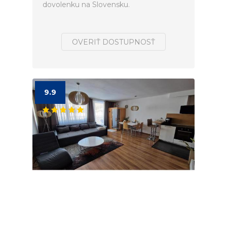
dovolenku na Slovensku.
OVERIŤ DOSTUPNOSŤ
9.9