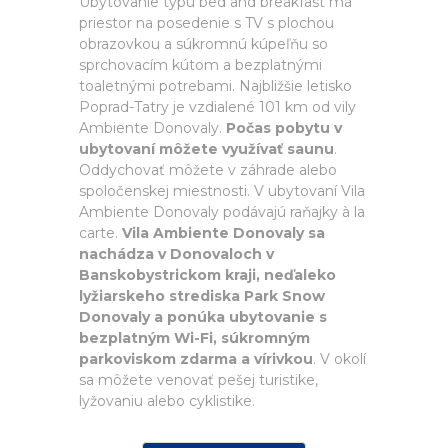
Ubytovanie typu bed and breakfast má
priestor na posedenie s TV s plochou
obrazovkou a súkromnú kúpeľňu so
sprchovacím kútom a bezplatnými
toaletnými potrebami. Najbližšie letisko
Poprad-Tatry je vzdialené 101 km od vily
Ambiente Donovaly.
Počas pobytu v
ubytovaní môžete využívať saunu
.
Oddychovať môžete v záhrade alebo
spoločenskej miestnosti. V ubytovaní Vila
Ambiente Donovaly podávajú raňajky à la
carte.
Vila Ambiente Donovaly sa
nachádza v Donovaloch v
Banskobystrickom kraji, neďaleko
lyžiarskeho strediska Park Snow
Donovaly a ponúka ubytovanie s
bezplatným Wi-Fi, súkromným
parkoviskom zdarma a vírivkou
. V okolí
sa môžete venovať pešej turistike,
lyžovaniu alebo cyklistike.