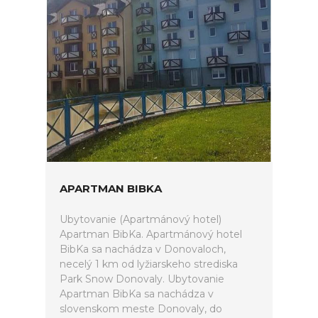
APARTMAN BIBKA
Ubytovanie (Apartmánový hotel)
Apartman BibKa. Apartmánový hotel
BibKa sa nachádza v Donovaloch,
necelý 1 km od lyžiarskeho strediska
Park Snow Donovaly. Ubytovanie
Apartman BibKa sa nachádza v
slovenskom meste Donovaly, do