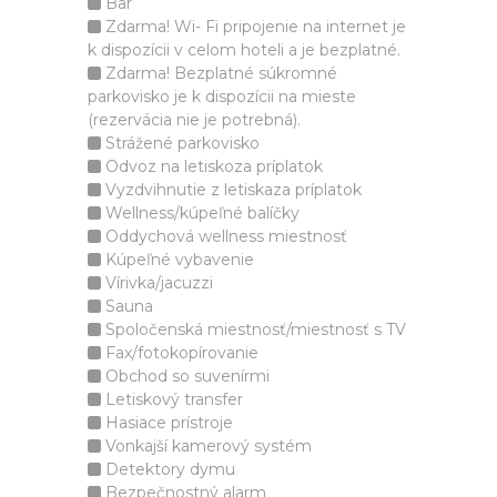
Bar
Zdarma! Wi- Fi pripojenie na internet je
k dispozícii v celom hoteli a je bezplatné.
Zdarma! Bezplatné súkromné
parkovisko je k dispozícii na mieste
(rezervácia nie je potrebná).
Strážené parkovisko
Odvoz na letiskoza príplatok
Vyzdvihnutie z letiskaza príplatok
Wellness/kúpeľné balíčky
Oddychová wellness miestnosť
Kúpeľné vybavenie
Vírivka/jacuzzi
Sauna
Spoločenská miestnosť/miestnosť s TV
Fax/fotokopírovanie
Obchod so suvenírmi
Letiskový transfer
Hasiace prístroje
Vonkajší kamerový systém
Detektory dymu
Bezpečnostný alarm