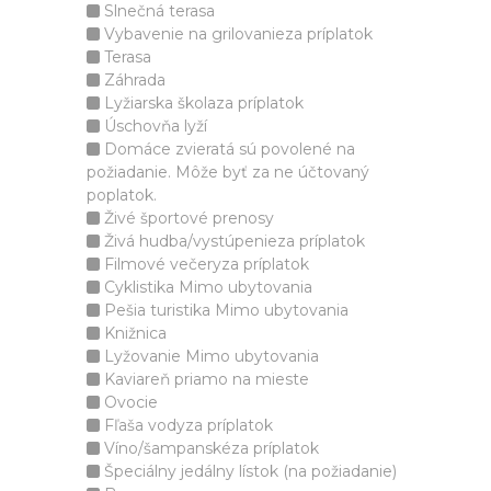
Slnečná terasa
Vybavenie na grilovanieza príplatok
Terasa
Záhrada
Lyžiarska školaza príplatok
Úschovňa lyží
Domáce zvieratá sú povolené na
požiadanie. Môže byť za ne účtovaný
poplatok.
Živé športové prenosy
Živá hudba/vystúpenieza príplatok
Filmové večeryza príplatok
Cyklistika Mimo ubytovania
Pešia turistika Mimo ubytovania
Knižnica
Lyžovanie Mimo ubytovania
Kaviareň priamo na mieste
Ovocie
Fľaša vodyza príplatok
Víno/šampanskéza príplatok
Špeciálny jedálny lístok (na požiadanie)