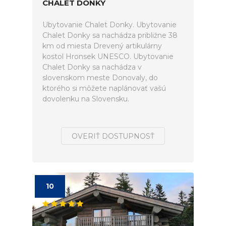
CHALET DONKY
Ubytovanie Chalet Donky. Ubytovanie
Chalet Donky sa nachádza približne 38
km od miesta Drevený artikulárny
kostol Hronsek UNESCO. Ubytovanie
Chalet Donky sa nachádza v
slovenskom meste Donovaly, do
ktorého si môžete naplánovať vašú
dovolenku na Slovensku.
OVERIŤ DOSTUPNOSŤ
10