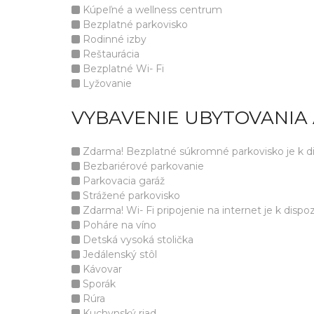
Kúpeľné a wellness centrum
Bezplatné parkovisko
Rodinné izby
Reštaurácia
Bezplatné Wi- Fi
Lyžovanie
VYBAVENIE UBYTOVANIA
Zdarma! Bezplatné súkromné parkovisko je k disp
Bezbariérové parkovanie
Parkovacia garáž
Strážené parkovisko
Zdarma! Wi- Fi pripojenie na internet je k dispozí
Poháre na víno
Detská vysoká stolička
Jedálenský stôl
Kávovar
Sporák
Rúra
Kuchynský riad