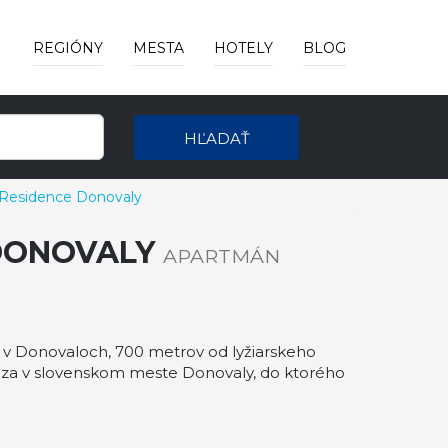
REGIÓNY
MESTA
HOTELY
BLOG
HĽADAŤ
 Residence Donovaly
 DONOVALY
APARTMÁN
v Donovaloch, 700 metrov od lyžiarskeho
dza v slovenskom meste Donovaly, do ktorého