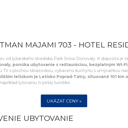
TMAN MAJAMI 703 - HOTEL RES
od lyžiarskeho strediska Park Snow Donovaly. K dispozícii je tak
aly, ponúka ubytovanie s reštauráciou, bezplatným Wi-Fi
tnú TV s plochou obrazovkou, vybavenú kuchyňu s umývačkou ria
bližším letiskom je Letisko Poprad-Tatry, situované 101 km 
ríklad lyžovaniu či pešej turistike.
UKÁZAT CENY »
VENIE UBYTOVANIE