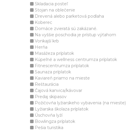
Skladacia posteľ
Stojan na oblečenie
Drevená alebo parketová podlaha
Koberec
Domáce zvieratá sú zakázané.
Na vyššie poschodia je prístup výťahom
Vonkajší krb
Herňa
Masážeza príplatok
Kúpeľné a wellness centrumza príplatok
Fitnescentrumza príplatok
Saunaza príplatok
Kaviareň priamo na mieste
Reštaurácia
Čajová kanvica/kávovar
Predaj skipasov
Požičovňa lyžiarskeho vybavenia (na mieste)
Lyžiarska školaza príplatok
Úschovňa lyží
Bowlingza príplatok
Pešia turistika