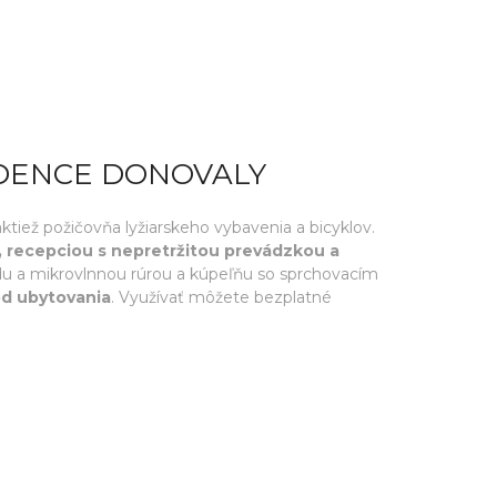
IDENCE DONOVALY
tiež požičovňa lyžiarskeho vybavenia a bicyklov.
, recepciou s nepretržitou prevádzkou a
du a mikrovlnnou rúrou a kúpeľňu so sprchovacím
od ubytovania
. Využívať môžete bezplatné