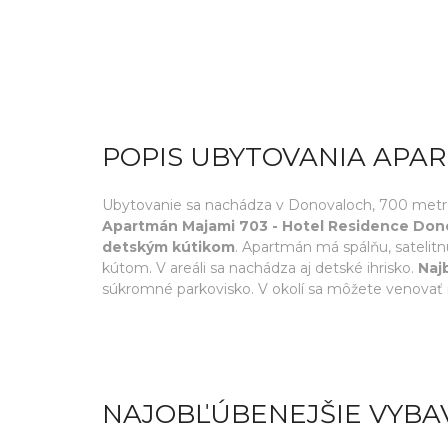
POPIS UBYTOVANIA APAR
Ubytovanie sa nachádza v Donovaloch, 700 metrov 
Apartmán Majami 703 - Hotel Residence Donov
detským kútikom
. Apartmán má spálňu, sateli
kútom. V areáli sa nachádza aj detské ihrisko.
Naj
súkromné parkovisko. V okolí sa môžete venovať nap
NAJOBĽÚBENEJŠIE VYBA