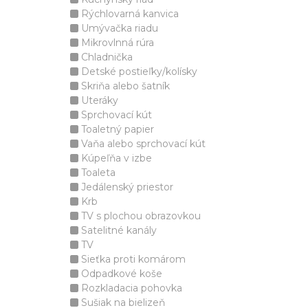
Rýchlovarná kanvica
Umývačka riadu
Mikrovlnná rúra
Chladnička
Detské postieľky/kolísky
Skriňa alebo šatník
Uteráky
Sprchovací kút
Toaletný papier
Vaňa alebo sprchovací kút
Kúpeľňa v izbe
Toaleta
Jedálenský priestor
Krb
TV s plochou obrazovkou
Satelitné kanály
TV
Sieťka proti komárom
Odpadkové koše
Rozkladacia pohovka
Sušiak na bielizeň