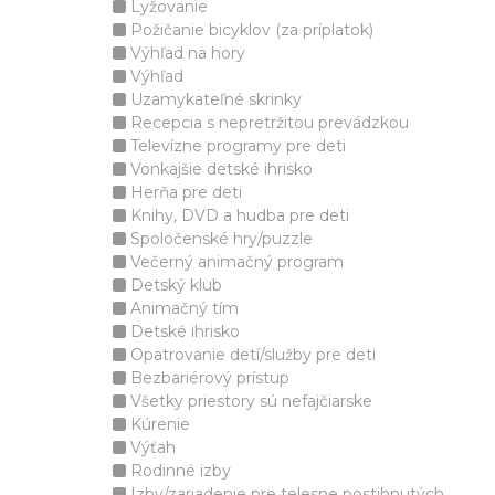
Lyžovanie
Požičanie bicyklov (za príplatok)
Výhľad na hory
Výhľad
Uzamykateľné skrinky
Recepcia s nepretržitou prevádzkou
Televízne programy pre deti
Vonkajšie detské ihrisko
Herňa pre deti
Knihy, DVD a hudba pre deti
Spoločenské hry/puzzle
Večerný animačný program
Detský klub
Animačný tím
Detské ihrisko
Opatrovanie detí/služby pre deti
Bezbariérový prístup
Všetky priestory sú nefajčiarske
Kúrenie
Výťah
Rodinné izby
Izby/zariadenie pre telesne postihnutých