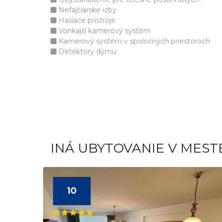
Nefajčiarske izby
Hasiace prístroje
Vonkajší kamerový systém
Kamerový systém v spoločných priestoroch
Detektory dymu
INÁ UBYTOVANIE V MES
10