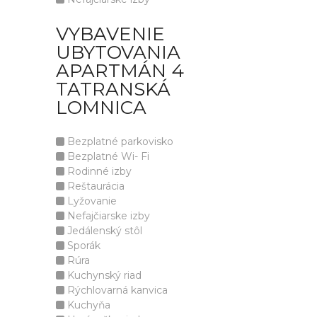
VYBAVENIE
UBYTOVANIA
APARTMÁN 4
TATRANSKÁ
LOMNICA
Bezplatné parkovisko
Bezplatné Wi- Fi
Rodinné izby
Reštaurácia
Lyžovanie
Nefajčiarske izby
Jedálenský stôl
Sporák
Rúra
Kuchynský riad
Rýchlovarná kanvica
Kuchyňa