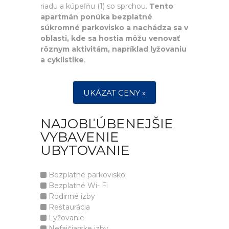
riadu a kúpeľňu (1) so sprchou.
Tento
apartmán ponúka bezplatné
súkromné parkovisko a nachádza sa v
oblasti, kde sa hostia môžu venovať
rôznym aktivitám, napríklad lyžovaniu
a cyklistike
.
UKÁZAT CENY »
NAJOBĽÚBENEJŠIE
VYBAVENIE
UBYTOVANIE
Bezplatné parkovisko
Bezplatné Wi- Fi
Rodinné izby
Reštaurácia
Lyžovanie
Nefajčiarske izby