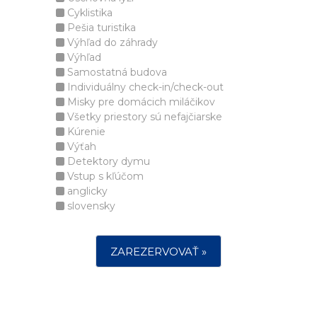
Cyklistika
Pešia turistika
Výhľad do záhrady
Výhľad
Samostatná budova
Individuálny check-in/check-out
Misky pre domácich miláčikov
Všetky priestory sú nefajčiarske
Kúrenie
Výťah
Detektory dymu
Vstup s kľúčom
anglicky
slovensky
ZAREZERVOVAŤ »