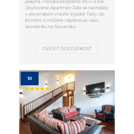
jaskyňa. Ponúka bezplatné Wi-Fi a bar.
Ubytovanie Apartmán Júlia sa nachádza
v slovenskom meste Vysoké Tatry, do
ktorého si môžete naplánovať vašú
dovolenku na Slovensku.
OVERIŤ DOSTUPNOSŤ
10