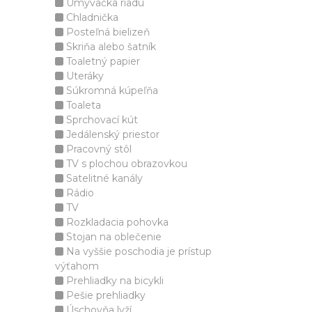
Umývačka riadu
Chladnička
Posteľná bielizeň
Skriňa alebo šatník
Toaletný papier
Uteráky
Súkromná kúpeľňa
Toaleta
Sprchovací kút
Jedálenský priestor
Pracovný stôl
TV s plochou obrazovkou
Satelitné kanály
Rádio
TV
Rozkladacia pohovka
Stojan na oblečenie
Na vyššie poschodia je prístup
výťahom
Prehliadky na bicykli
Pešie prehliadky
Úschovňa lyží