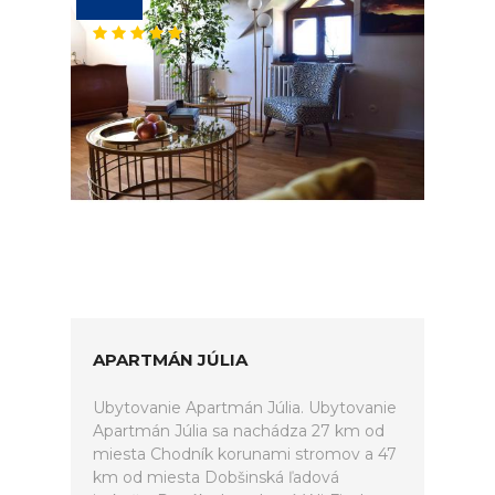
APARTMÁN JÚLIA
Ubytovanie Apartmán Júlia. Ubytovanie
Apartmán Júlia sa nachádza 27 km od
miesta Chodník korunami stromov a 47
km od miesta Dobšinská ľadová