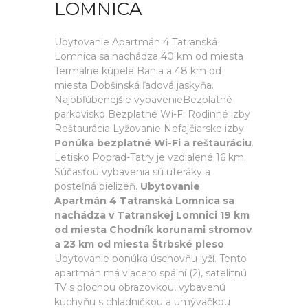
LOMNICA
Ubytovanie Apartmán 4 Tatranská
Lomnica sa nachádza 40 km od miesta
Termálne kúpele Bania a 48 km od
miesta Dobšinská ľadová jaskyňa.
Najobľúbenejšie vybavenieBezplatné
parkovisko Bezplatné Wi-Fi Rodinné izby
Reštaurácia Lyžovanie Nefajčiarske izby.
Ponúka bezplatné Wi-Fi a reštauráciu
.
Letisko Poprad-Tatry je vzdialené 16 km.
Súčasťou vybavenia sú uteráky a
posteľná bielizeň.
Ubytovanie
Apartmán 4 Tatranská Lomnica sa
nachádza v Tatranskej Lomnici 19 km
od miesta Chodník korunami stromov
a 23 km od miesta Štrbské pleso
.
Ubytovanie ponúka úschovňu lyží. Tento
apartmán má viacero spální (2), satelitnú
TV s plochou obrazovkou, vybavenú
kuchyňu s chladničkou a umývačkou