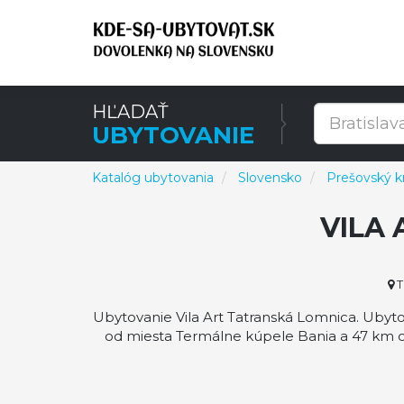
HĽADAŤ
UBYTOVANIE
Katalóg ubytovania
Slovensko
Prešovský kr
VILA
T
Ubytovanie Vila Art Tatranská Lomnica. Ubyto
od miesta Termálne kúpele Bania a 47 km od