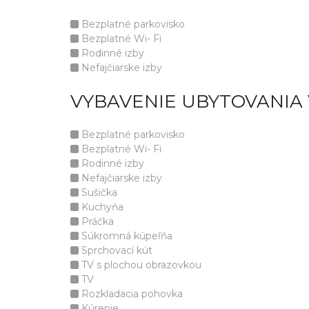
Bezplatné parkovisko
Bezplatné Wi- Fi
Rodinné izby
Nefajčiarske izby
VYBAVENIE UBYTOVANIA 
Bezplatné parkovisko
Bezplatné Wi- Fi
Rodinné izby
Nefajčiarske izby
Sušička
Kuchyňa
Práčka
Súkromná kúpeľňa
Sprchovací kút
TV s plochou obrazovkou
TV
Rozkladacia pohovka
Kúrenie