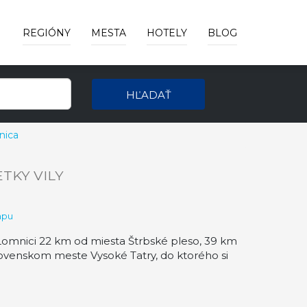
REGIÓNY
MESTA
HOTELY
BLOG
HĽADAŤ
nica
TKY VILY
apu
 Lomnici 22 km od miesta Štrbské pleso, 39 km
lovenskom meste Vysoké Tatry, do ktorého si