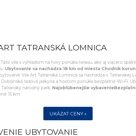
 ART TATRANSKÁ LOMNICA
áto vila s výhľadom na hory ponúka terasu, ako aj viacero spální 
ou.
Ubytovanie sa nachádza 18 km od miesta Chodník korunam
Ubytovanie Vila Art Tatranská Lomnica sa nachádza v Tatranskej 
Dobšinská ľadová jaskyňa a hosťom ponúka bezplatné Wi-Fi. Uby
 Tatranský národný park.
Najobľúbenejšie vybavenieBezplatn
lené 15 km.
UKÁZAT CENY »
VENIE UBYTOVANIE