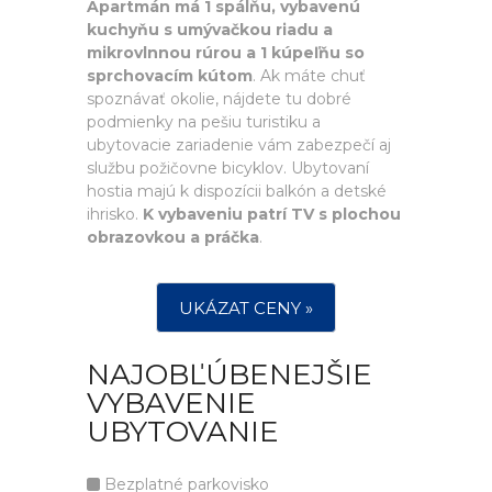
Apartmán má 1 spálňu, vybavenú
kuchyňu s umývačkou riadu a
mikrovlnnou rúrou a 1 kúpeľňu so
sprchovacím kútom
. Ak máte chuť
spoznávať okolie, nájdete tu dobré
podmienky na pešiu turistiku a
ubytovacie zariadenie vám zabezpečí aj
službu požičovne bicyklov. Ubytovaní
hostia majú k dispozícii balkón a detské
ihrisko.
K vybaveniu patrí TV s plochou
obrazovkou a práčka
.
UKÁZAT CENY »
NAJOBĽÚBENEJŠIE
VYBAVENIE
UBYTOVANIE
Bezplatné parkovisko