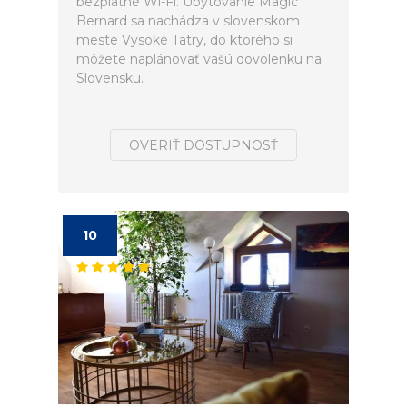
bezplatné Wi-Fi. Ubytovanie Magic
Bernard sa nachádza v slovenskom
meste Vysoké Tatry, do ktorého si
môžete naplánovať vašú dovolenku na
Slovensku.
OVERIŤ DOSTUPNOSŤ
10