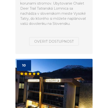
korunami stromov. Ubytovanie Chalet
Deer Trail Tatranská Lomnica sa
nachádza v slovenskom meste Vysoké
Tatry, do ktorého si môžete naplánovať
vašú dovolenku na Slovensku.
OVERIŤ DOSTUPNOSŤ
10