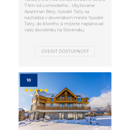
7 km od Lomnického... Ubytovanie
Apartman Bery, Vysoké Tatry sa
nachádza v slovenskom meste Vysoké
Tatry, do ktorého si môžete naplánovať
vašú dovolenku na Slovensku.
OVERIŤ DOSTUPNOSŤ
10