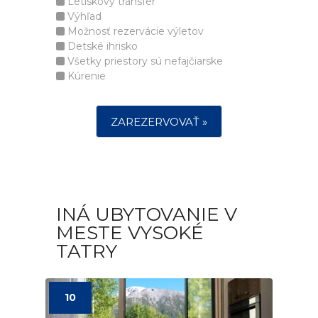
Letiskový transfer
Výhľad
Možnosť rezervácie výletov
Detské ihrisko
Všetky priestory sú nefajčiarske
Kúrenie
ZAREZERVOVAŤ »
INÁ UBYTOVANIE V
MESTE VYSOKÉ
TATRY
10