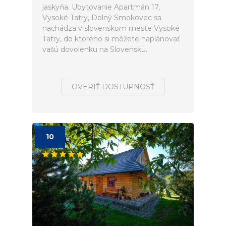
jaskyňa. Ubytovanie Apartmán 17,
Vysoké Tatry, Dolný Smokovec sa
nachádza v slovenskom meste Vysoké
Tatry, do ktorého si môžete naplánovať
vašú dovolenku na Slovensku.
OVERIŤ DOSTUPNOSŤ
10