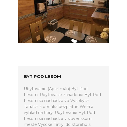
BYT POD LESOM
Ubytovanie (Apartmán) Byt Pod
Lesom. Ubytovacie zariadenie Byt Pod
Lesom sa nachádza vo Vysokých
Tatrách a ponúka bezplatné Wi-Fi a
výhľad na hory. Ubytovanie Byt Pod
Lesom sa nachádza v slovenskom
meste Vysoké Tatry, do ktorého si