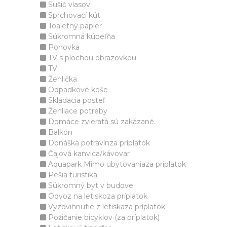
Sušič vlasov
Sprchovací kút
Toaletný papier
Súkromná kúpeľňa
Pohovka
TV s plochou obrazovkou
TV
Žehlička
Odpadkové koše
Skladacia posteľ
Žehliace potreby
Domáce zvieratá sú zakázané.
Balkón
Donáška potravínza príplatok
Čajová kanvica/kávovar
Aquapark Mimo ubytovaniaza príplatok
Pešia turistika
Súkromný byt v budove
Odvoz na letiskoza príplatok
Vyzdvihnutie z letiskaza príplatok
Požičanie bicyklov (za príplatok)