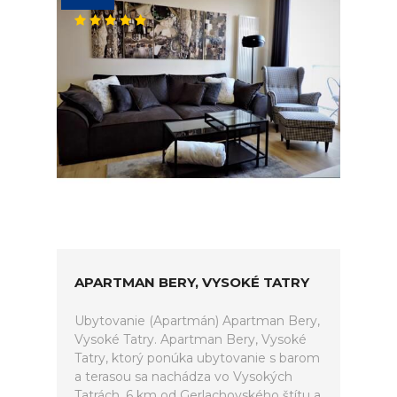
APARTMAN BERY, VYSOKÉ TATRY
Ubytovanie (Apartmán) Apartman Bery,
Vysoké Tatry. Apartman Bery, Vysoké
Tatry, ktorý ponúka ubytovanie s barom
a terasou sa nachádza vo Vysokých
Tatrách, 6 km od Gerlachovského štítu a