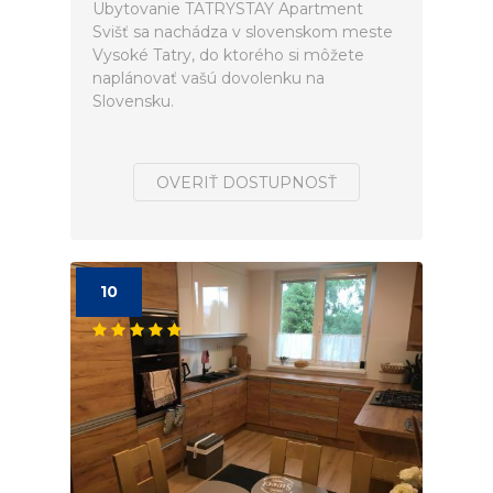
Ubytovanie TATRYSTAY Apartment
Svišť sa nachádza v slovenskom meste
Vysoké Tatry, do ktorého si môžete
naplánovať vašú dovolenku na
Slovensku.
OVERIŤ DOSTUPNOSŤ
10