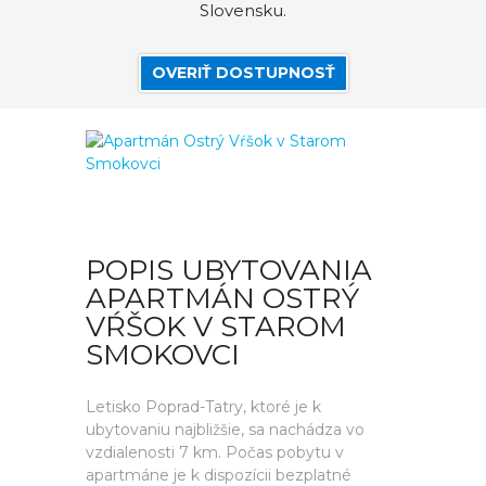
Slovensku.
OVERIŤ DOSTUPNOSŤ
POPIS UBYTOVANIA
APARTMÁN OSTRÝ
VŔŠOK V STAROM
SMOKOVCI
Letisko Poprad-Tatry, ktoré je k
ubytovaniu najbližšie, sa nachádza vo
vzdialenosti 7 km. Počas pobytu v
apartmáne je k dispozícii bezplatné