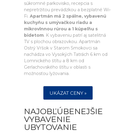
súkromné parkovisko, recepcia s
nepretržitou prevádzkou a bezplatné Wi-
Fi.
Apartmán má 2 spálne, vybavenú
kuchyňu s umývačkou riadu a
mikrovlnnou rúrou a 1 kúpeľňu s
bidetom
. K vybaveniu patrí aj satelitná
TV s plochou obrazovkou. Apartmán
Ostrý Vŕšok v Starom Smokovci sa
nachádza vo Vysokých Tatrách 6 km od
Lomnického štítu a 8 km od
Gerlachovského štítu v oblasti s
možnosťou lyžovania.
UKÁZAT CENY »
NAJOBĽÚBENEJŠIE
VYBAVENIE
UBYTOVANIE