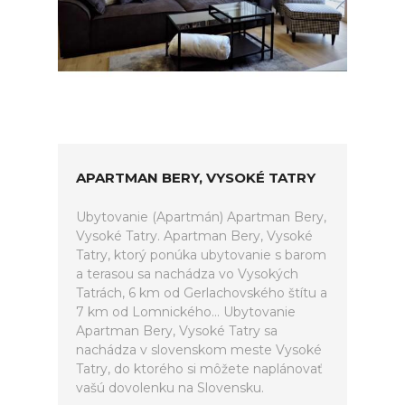
APARTMAN BERY, VYSOKÉ TATRY
Ubytovanie (Apartmán) Apartman Bery,
Vysoké Tatry. Apartman Bery, Vysoké
Tatry, ktorý ponúka ubytovanie s barom
a terasou sa nachádza vo Vysokých
Tatrách, 6 km od Gerlachovského štítu a
7 km od Lomnického... Ubytovanie
Apartman Bery, Vysoké Tatry sa
nachádza v slovenskom meste Vysoké
Tatry, do ktorého si môžete naplánovať
vašú dovolenku na Slovensku.