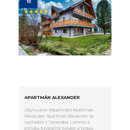
10
APARTMÁN ALEXANDER
Ubytovanie (Apartmán) Apartmán
Alexander. Apartmán Alexander sa
nachádza v Tatranskej Lomnici a
ponúka bezplatné bicykle a terasu.