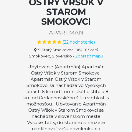
OSTRÝ VŔŠOK V
STAROM
SMOKOVCI
APARTMÁN
(
22
hodnotenie)
19 Starý Smokovec, 062 01 Starý
Smokovec, Slovensko
-
Zobraziť mapu
Ubytovanie (Apartmán) Apartmán
Ostrý Vŕšok v Starom Smokovci.
Apartmán Ostrý Vŕšok v Starom
Smokovci sa nachádza vo Vysokých
Tatrách 6 km od Lomnického štítu a 8
km od Gerlachovského štítu v oblasti s
možnosťou... Ubytovanie Apartmán
Ostrý Vŕšok v Starom Smokovci sa
nachádza v slovenskom meste
Vysoké Tatry, do ktorého si môžete
naplánovať vašú dovolenku na