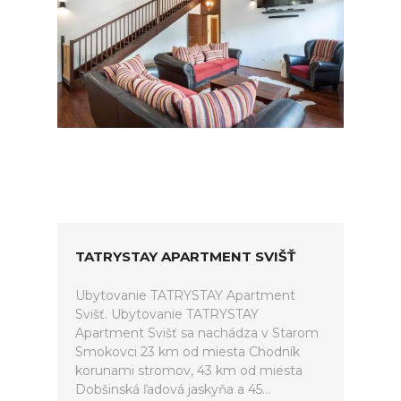
TATRYSTAY APARTMENT SVIŠŤ
Ubytovanie TATRYSTAY Apartment
Svišť. Ubytovanie TATRYSTAY
Apartment Svišť sa nachádza v Starom
Smokovci 23 km od miesta Chodník
korunami stromov, 43 km od miesta
Dobšinská ľadová jaskyňa a 45...