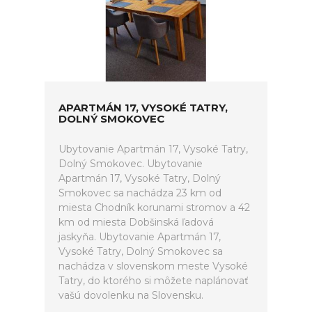
APARTMÁN 17, VYSOKÉ TATRY,
DOLNÝ SMOKOVEC
Ubytovanie Apartmán 17, Vysoké Tatry,
Dolný Smokovec. Ubytovanie
Apartmán 17, Vysoké Tatry, Dolný
Smokovec sa nachádza 23 km od
miesta Chodník korunami stromov a 42
km od miesta Dobšinská ľadová
jaskyňa. Ubytovanie Apartmán 17,
Vysoké Tatry, Dolný Smokovec sa
nachádza v slovenskom meste Vysoké
Tatry, do ktorého si môžete naplánovať
vašú dovolenku na Slovensku.