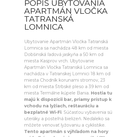
POPIS UBYTOVANIA
APARTMÁN VLOČKA
TATRANSKÁ
LOMNICA
Ubytovanie Apartmán Vločka Tatranská
Lomnica sa nachádza 48 km od miesta
Dobšinská ľadová jaskyňa a 50 km od
miesta Kasprov vrch. Ubytovanie
Apartmán Vločka Tatranská Lomnica sa
nachádza v Tatranskej Lomnici 18 km od
miesta Chodník korunami stromov, 23
km od miesta Štrbské pleso a 39 km od
miesta Termálne kúpele Bania.
Hostia tu
majú k dispozícii bar, priamy prístup k
vchodu na lyžiach, reštauráciu a
bezplatné Wi-Fi
. Súčasťou vybavenia sú
uteráky a posteľná bielizeň. Neďaleko sa
môžete venovať lyžovaniu a cyklistike.
Tento apartmán s výhľadom na hory