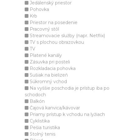
Jedálenský priestor
Pohovka
Krb
Priestor na posedenie
Pracovný stôl
Streamovacie služby (napr. Netflix)
TV s plochou obrazovkou
TV
Platené kanály
Zásuvka pri posteli
Rozkladacia pohovka
Sušiak na bielizeň
Súkromný vchod
Na vyššie poschodia je prístup iba po
schodoch
Balkón
Čajová kanvica/kávovar
Priamy prístup k vchodu na lyžiach
Cyklistika
Pešia turistika
Stolný tenis