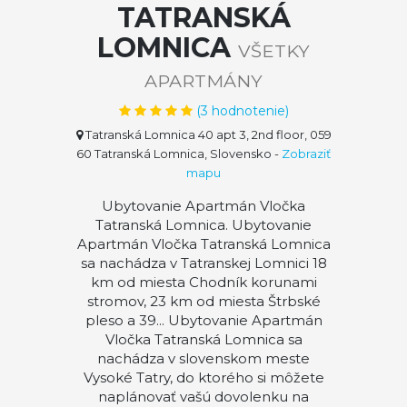
TATRANSKÁ
LOMNICA
VŠETKY
APARTMÁNY
(
3
hodnotenie)
Tatranská Lomnica 40 apt 3, 2nd floor, 059
60 Tatranská Lomnica, Slovensko
-
Zobraziť
mapu
Ubytovanie Apartmán Vločka
Tatranská Lomnica. Ubytovanie
Apartmán Vločka Tatranská Lomnica
sa nachádza v Tatranskej Lomnici 18
km od miesta Chodník korunami
stromov, 23 km od miesta Štrbské
pleso a 39... Ubytovanie Apartmán
Vločka Tatranská Lomnica sa
nachádza v slovenskom meste
Vysoké Tatry, do ktorého si môžete
naplánovať vašú dovolenku na