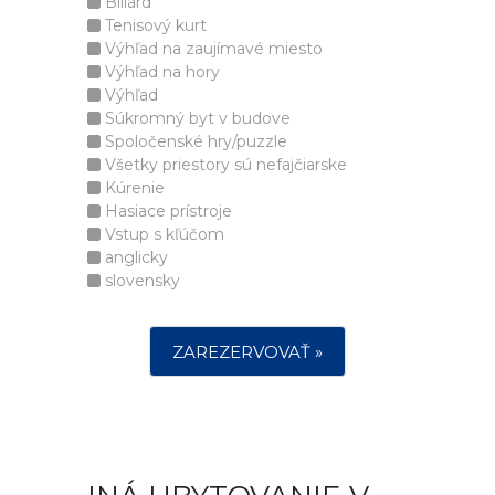
Biliard
Tenisový kurt
Výhľad na zaujímavé miesto
Výhľad na hory
Výhľad
Súkromný byt v budove
Spoločenské hry/puzzle
Všetky priestory sú nefajčiarske
Kúrenie
Hasiace prístroje
Vstup s kľúčom
anglicky
slovensky
ZAREZERVOVAŤ »