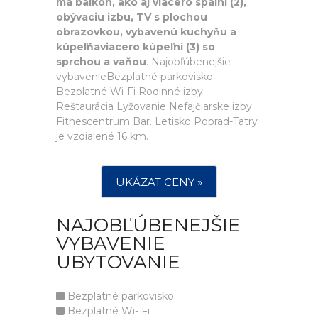
má balkón, ako aj viacero spální (2),
obývaciu izbu, TV s plochou
obrazovkou, vybavenú kuchyňu a
kúpeľňaviacero kúpeľní (3) so
sprchou a vaňou
. Najobľúbenejšie
vybavenieBezplatné parkovisko
Bezplatné Wi-Fi Rodinné izby
Reštaurácia Lyžovanie Nefajčiarske izby
Fitnescentrum Bar. Letisko Poprad-Tatry
je vzdialené 16 km.
UKÁZAT CENY »
NAJOBĽÚBENEJŠIE
VYBAVENIE
UBYTOVANIE
Bezplatné parkovisko
Bezplatné Wi- Fi