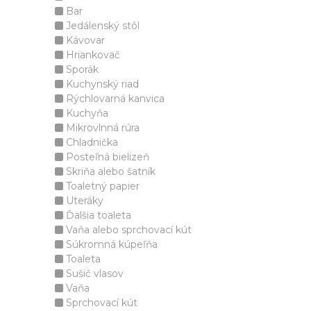
Bar
Jedálenský stôl
Kávovar
Hriankovač
Sporák
Kuchynský riad
Rýchlovarná kanvica
Kuchyňa
Mikrovlnná rúra
Chladnička
Posteľná bielizeň
Skriňa alebo šatník
Toaletný papier
Uteráky
Ďalšia toaleta
Vaňa alebo sprchovací kút
Súkromná kúpeľňa
Toaleta
Sušič vlasov
Vaňa
Sprchovací kút