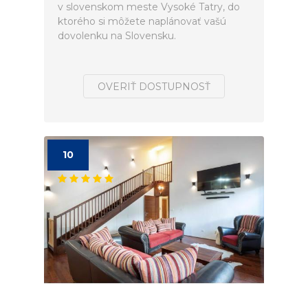
v slovenskom meste Vysoké Tatry, do
ktorého si môžete naplánovať vašú
dovolenku na Slovensku.
OVERIŤ DOSTUPNOSŤ
10