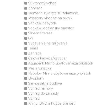
Súkromný vchod
Koberec
Domáce zvieratá sú zakázané.
Priestory vhodné na piknik
Vonkajší nábytok
Vonkajší jedálenský priestor
Slnečná terasa
Gril
Vybavenie na grilovanie
Terasa
Záhrada
Čajová kanvica/kávovar
Aquapark Mimo ubytovaniaza príplatok
Pešia turistika
Rybolov Mimo ubytovaniaza príplatok
Dvojdom
Samostatná budova
Výhľad na hory
Výhľad do záhrady
Výhľad
Knihy, DVD a hudba pre deti