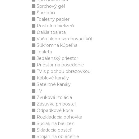
Sprchový gél
Šampón
Toaletný papier
Posteľná bielizeň
Ďalšia toaleta
Vaňa alebo sprchovací kút
Súkromná kúpeľňa
Toaleta
Jedálenský priestor
Priestor na posedenie
TV s plochou obrazovkou
Káblové kanály
Satelitné kanály
TV
Zvuková izolácia
Zásuvka pri posteli
Odpadkové koše
Rozkladacia pohovka
Sušiak na bielizeň
Skladacia posteľ
Stojan na oblečenie