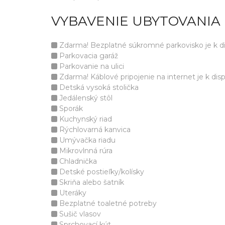
VYBAVENIE UBYTOVANIA 
Zdarma! Bezplatné súkromné parkovisko je k disp
Parkovacia garáž
Parkovanie na ulici
Zdarma! Káblové pripojenie na internet je k dispo
Detská vysoká stolička
Jedálenský stôl
Sporák
Kuchynský riad
Rýchlovarná kanvica
Umývačka riadu
Mikrovlnná rúra
Chladnička
Detské postieľky/kolísky
Skriňa alebo šatník
Uteráky
Bezplatné toaletné potreby
Sušič vlasov
Sprchovací kút