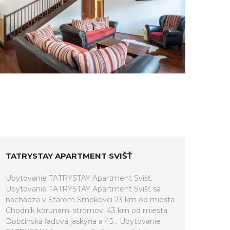
TATRYSTAY APARTMENT SVIŠŤ
Ubytovanie TATRYSTAY Apartment Svišť.
Ubytovanie TATRYSTAY Apartment Svišť sa
nachádza v Starom Smokovci 23 km od miesta
Chodník korunami stromov, 43 km od miesta
Dobšinská ľadová jaskyňa a 45... Ubytovanie