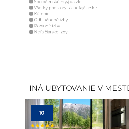
Spoločenské hry/puzzle
Všetky priestory sú nefajčiarske
Kúrenie
Odhlučnené izby
Rodinné izby
Nefajčiarske izby
INÁ UBYTOVANIE V MEST
10