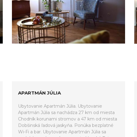
APARTMÁN JÚLIA
Ubytovanie Apartmán Júlia. Ubytovanie
Apartmán Júlia sa nachádza 27 km od miesta
Chodník korunami stromov a 47 km od miesta
Dobšinská ľadová jaskyňa. Ponúka bezplatné
Wi-Fi a bar. Ubytovanie Apartmán Júlia sa