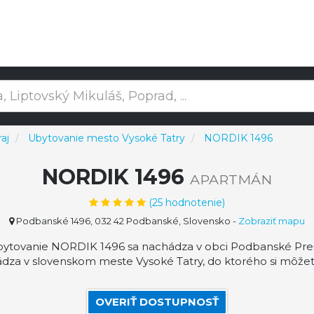
aj
Ubytovanie mesto Vysoké Tatry
NORDIK 1496
NORDIK 1496
APARTMÁN
(
25
hodnotenie)
Podbanské 1496, 032 42 Podbanské, Slovensko
-
Zobraziť mapu
tovanie NORDIK 1496 sa nachádza v obci Podbanské Prešo
dza v slovenskom meste Vysoké Tatry, do ktorého si môžet
OVERIŤ DOSTUPNOSŤ