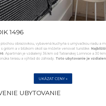
IK 1496
V s plochou obrazovkou, vybavená kuchyňa s umývačkou riadu a m
 s grilom a v blízkom okolí sa môžete venovať turistike.
Najbližš
96
. Apartmán je vzdialený 36 km od Tatranskej Lomnice a 30 k
núka terasu a výhľad do záhrady.
Toto ubytovanie je vzdialen
UKÁZAT CENY »
VENIE UBYTOVANIE