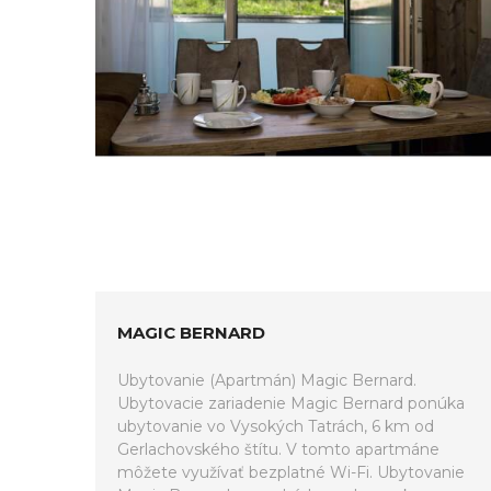
MAGIC BERNARD
Ubytovanie (Apartmán) Magic Bernard.
Ubytovacie zariadenie Magic Bernard ponúka
ubytovanie vo Vysokých Tatrách, 6 km od
Gerlachovského štítu. V tomto apartmáne
môžete využívať bezplatné Wi-Fi. Ubytovanie