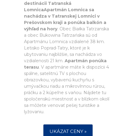
destinácii Tatranská
LomnicaApartmán Lomnica sa
nachádza v Tatranskej Lomnici v
Prešovskom kraji a ponúka balkón a
výhľad na hory
. Obec Białka Tatrzanska
a obec Bukowina Tatrzańska sú od
Apartmánu Lomnica vzdialené 38 km.
Letisko Poprad-Tatry, ktoré je k
ubytovaniu najbližšie, sa nachádza vo
vzdialenosti 21 km.
Apartmán ponúka
terasu
. V apartmáne máte k dispozícii 4
spálne, satelitnú TV s plochou
obrazovkou, vybavenú kuchyňu s
umývačkou riadu a mikrovlnnou rúrou,
práčku a 2 kúpeľne s vaňou. Nájdete tu
spoločenskú miestnosť a v blízkom okolí
sa môžete venovať pešej turistike a
lyžovaniu.
UKÁZAT CENY »