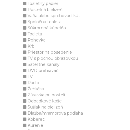
Toaletný papier
Posteľná bielizeň
Vaňa alebo sprchovací kút
Spoločná toaleta
Súkromná kúpeľňa
Toaleta
Pohovka
Krb
Priestor na posedenie
TV s plochou obrazovkou
Satelitné kanály
DVD prehrávač
TV
Rádio
Žehlička
Zásuvka pri posteli
Odpadkové koše
Sušiak na bielizeň
Dlažba/mramorová podlaha
Koberec
Kúrenie