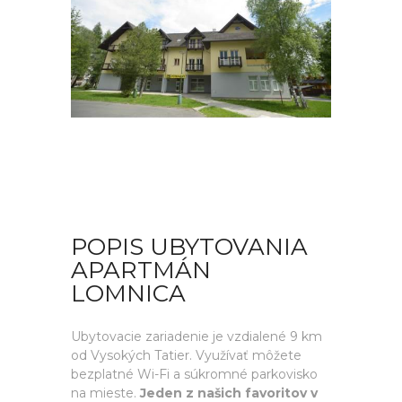
POPIS UBYTOVANIA
APARTMÁN
LOMNICA
Ubytovacie zariadenie je vzdialené 9 km
od Vysokých Tatier. Využívať môžete
bezplatné Wi-Fi a súkromné ​​parkovisko
na mieste.
Jeden z našich favoritov v