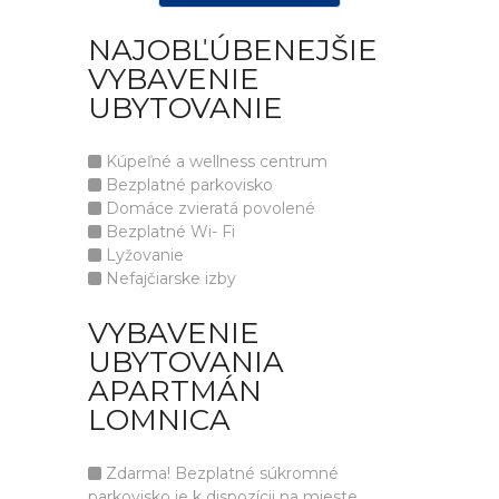
NAJOBĽÚBENEJŠIE
VYBAVENIE
UBYTOVANIE
Kúpeľné a wellness centrum
Bezplatné parkovisko
Domáce zvieratá povolené
Bezplatné Wi- Fi
Lyžovanie
Nefajčiarske izby
VYBAVENIE
UBYTOVANIA
APARTMÁN
LOMNICA
Zdarma! Bezplatné súkromné
parkovisko je k dispozícii na mieste