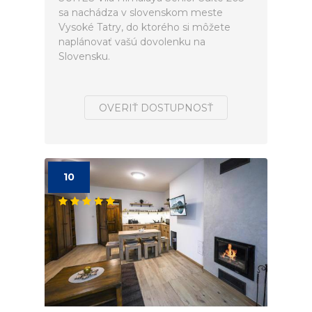
sa nachádza v slovenskom meste
Vysoké Tatry, do ktorého si môžete
naplánovať vašú dovolenku na
Slovensku.
OVERIŤ DOSTUPNOSŤ
10