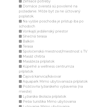
Žehliace potreby
Domáce zvieratá sú povolené na
požiadanie. Môže byť za ne účtovaný
poplatok.
Na vyššie poschodia je prístup iba po
schodoch
Vonkajší jedálenský priestor
Slnečná terasa
Balkón
Terasa
Spoločenská miestnosť/miestnosť s TV
Masáž chrbta
Masážeza príplatok
Kúpeľné a wellness centrumza
príplatok
Čajová kanvica/kávovar
Aquapark Mimo ubytovaniaza príplatok
Požičovňa lyžiarskeho vybavenia (na
mieste)
Lyžiarska školaza príplatok
Pešia turistika Mimo ubytovania
Lyžovanie Mimo ubytovania