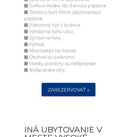
Golfové ihrisko (do 3 km)za príplatok
Tenisový kurt Mimo ubytovaniaza
príplatok
Súkromný byt v budove
Výhľad na tichú ulicu
Výhľad na hory
Výhľad
Minimarket na mieste
Obchod so suvenírmi
Všetky priestory sú nefajčiarske
Nefajčiarske izby
ZAREZERVOVAŤ »
INÁ UBYTOVANIE V