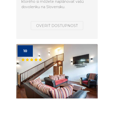
ktorého si môžete naplánovať vašú
dovolenku na Slovensku.
OVERIŤ DOSTUPNOSŤ
10