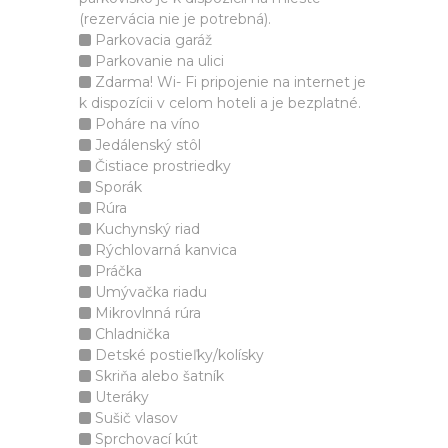
(rezervácia nie je potrebná).
Parkovacia garáž
Parkovanie na ulici
Zdarma! Wi- Fi pripojenie na internet je
k dispozícii v celom hoteli a je bezplatné.
Poháre na víno
Jedálenský stôl
Čistiace prostriedky
Sporák
Rúra
Kuchynský riad
Rýchlovarná kanvica
Práčka
Umývačka riadu
Mikrovlnná rúra
Chladnička
Detské postieľky/kolísky
Skriňa alebo šatník
Uteráky
Sušič vlasov
Sprchovací kút