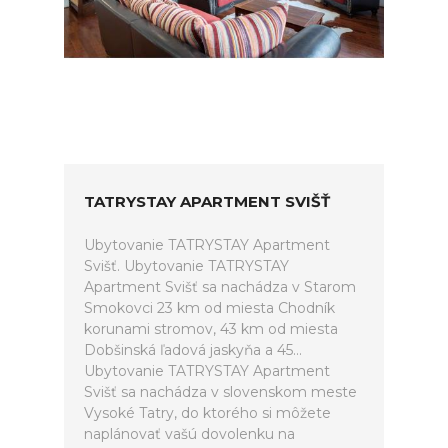
TATRYSTAY APARTMENT SVIŠŤ
Ubytovanie TATRYSTAY Apartment
Svišť. Ubytovanie TATRYSTAY
Apartment Svišť sa nachádza v Starom
Smokovci 23 km od miesta Chodník
korunami stromov, 43 km od miesta
Dobšinská ľadová jaskyňa a 45...
Ubytovanie TATRYSTAY Apartment
Svišť sa nachádza v slovenskom meste
Vysoké Tatry, do ktorého si môžete
naplánovať vašú dovolenku na