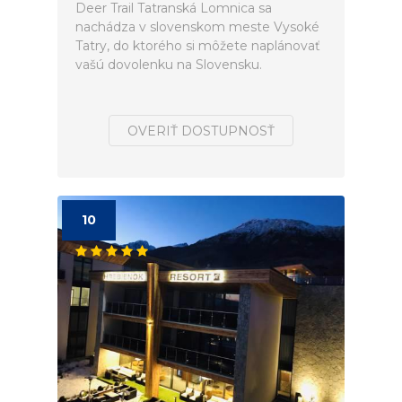
Deer Trail Tatranská Lomnica sa
nachádza v slovenskom meste Vysoké
Tatry, do ktorého si môžete naplánovať
vašú dovolenku na Slovensku.
OVERIŤ DOSTUPNOSŤ
10