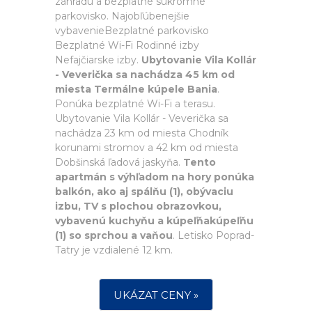
záhradu a bezplatné súkromné
parkovisko. Najobľúbenejšie
vybavenieBezplatné parkovisko
Bezplatné Wi-Fi Rodinné izby
Nefajčiarske izby.
Ubytovanie Vila Kollár
- Veverička sa nachádza 45 km od
miesta Termálne kúpele Bania
.
Ponúka bezplatné Wi-Fi a terasu.
Ubytovanie Vila Kollár - Veverička sa
nachádza 23 km od miesta Chodník
korunami stromov a 42 km od miesta
Dobšinská ľadová jaskyňa.
Tento
apartmán s výhľadom na hory ponúka
balkón, ako aj spálňu (1), obývaciu
izbu, TV s plochou obrazovkou,
vybavenú kuchyňu a kúpeľňakúpeľňu
(1) so sprchou a vaňou
. Letisko Poprad-
Tatry je vzdialené 12 km.
UKÁZAT CENY »