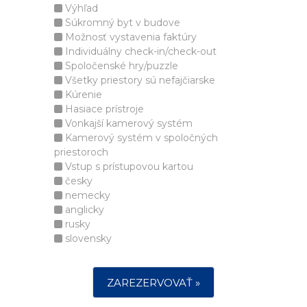
Výhľad
Súkromný byt v budove
Možnosť vystavenia faktúry
Individuálny check-in/check-out
Spoločenské hry/puzzle
Všetky priestory sú nefajčiarske
Kúrenie
Hasiace prístroje
Vonkajší kamerový systém
Kamerový systém v spoločných
priestoroch
Vstup s prístupovou kartou
česky
nemecky
anglicky
rusky
slovensky
ZAREZERVOVAŤ »