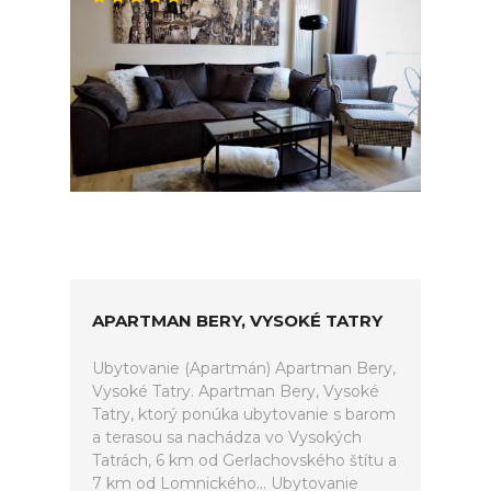
APARTMAN BERY, VYSOKÉ TATRY
Ubytovanie (Apartmán) Apartman Bery,
Vysoké Tatry. Apartman Bery, Vysoké
Tatry, ktorý ponúka ubytovanie s barom
a terasou sa nachádza vo Vysokých
Tatrách, 6 km od Gerlachovského štítu a
7 km od Lomnického... Ubytovanie