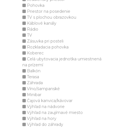
Pohovka
Priestor na posedenie
TV s plochou obrazovkou
Káblové kanály
Rádio
TV
Zásuvka pri posteli
Rozkladacia pohovka
Koberec
Celá ubytovacia jednotka umiestnená
na prízemí
Balkón
Terasa
Záhrada
Víno/šampanské
Minibar
Čajová kanvica/kávovar
Výhľad na nádvorie
Výhľad na zaujímavé miesto
Výhľad na hory
Výhľad do záhrady