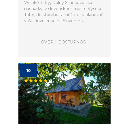
Vysoké Tatry, Dolný Smokovec sa
nachádza v slovenskom meste Vysoké
Tatry, do ktorého si môžete naplánovať
vašú dovolenku na Slovensku.
OVERIŤ DOSTUPNOSŤ
10