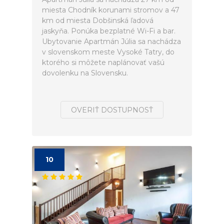
miesta Chodník korunami stromov a 47
km od miesta Dobšinská ľadová
jaskyňa. Ponúka bezplatné Wi-Fi a bar.
Ubytovanie Apartmán Júlia sa nachádza
v slovenskom meste Vysoké Tatry, do
ktorého si môžete naplánovať vašú
dovolenku na Slovensku.
OVERIŤ DOSTUPNOSŤ
10