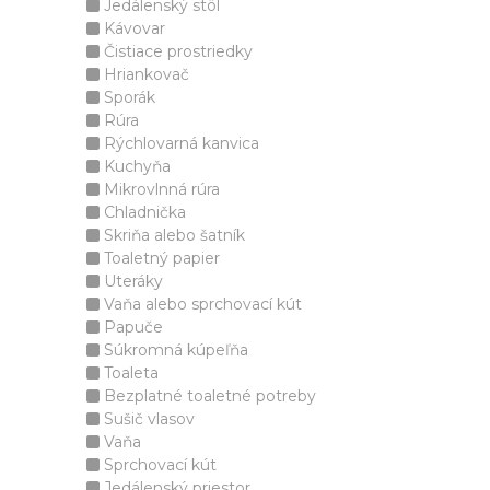
Jedálenský stôl
Kávovar
Čistiace prostriedky
Hriankovač
Sporák
Rúra
Rýchlovarná kanvica
Kuchyňa
Mikrovlnná rúra
Chladnička
Skriňa alebo šatník
Toaletný papier
Uteráky
Vaňa alebo sprchovací kút
Papuče
Súkromná kúpeľňa
Toaleta
Bezplatné toaletné potreby
Sušič vlasov
Vaňa
Sprchovací kút
Jedálenský priestor