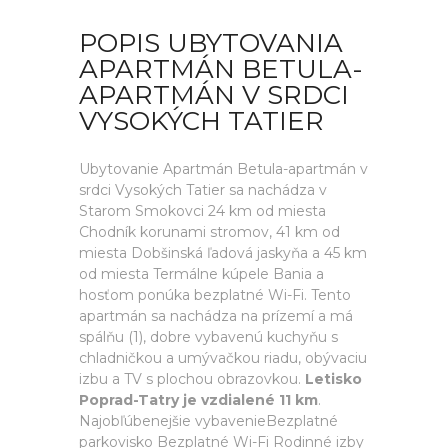
POPIS UBYTOVANIA
APARTMÁN BETULA-
APARTMÁN V SRDCI
VYSOKÝCH TATIER
Ubytovanie Apartmán Betula-apartmán v
srdci Vysokých Tatier sa nachádza v
Starom Smokovci 24 km od miesta
Chodník korunami stromov, 41 km od
miesta Dobšinská ľadová jaskyňa a 45 km
od miesta Termálne kúpele Bania a
hosťom ponúka bezplatné Wi-Fi. Tento
apartmán sa nachádza na prízemí a má
spálňu (1), dobre vybavenú kuchyňu s
chladničkou a umývačkou riadu, obývaciu
izbu a TV s plochou obrazovkou.
Letisko
Poprad-Tatry je vzdialené 11 km
.
Najobľúbenejšie vybavenieBezplatné
parkovisko Bezplatné Wi-Fi Rodinné izby