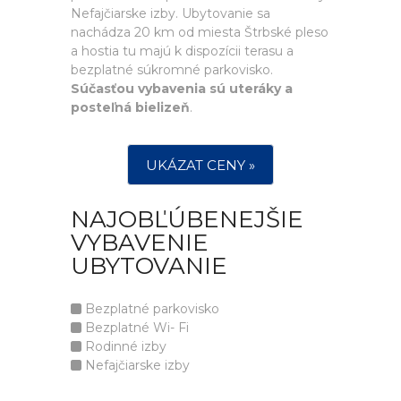
Nefajčiarske izby. Ubytovanie sa
nachádza 20 km od miesta Štrbské pleso
a hostia tu majú k dispozícii terasu a
bezplatné súkromné parkovisko.
Súčasťou vybavenia sú uteráky a
posteľná bielizeň
.
UKÁZAT CENY »
NAJOBĽÚBENEJŠIE
VYBAVENIE
UBYTOVANIE
Bezplatné parkovisko
Bezplatné Wi- Fi
Rodinné izby
Nefajčiarske izby