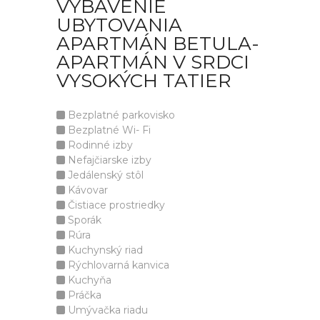
VYBAVENIE
UBYTOVANIA
APARTMÁN BETULA-
APARTMÁN V SRDCI
VYSOKÝCH TATIER
Bezplatné parkovisko
Bezplatné Wi- Fi
Rodinné izby
Nefajčiarske izby
Jedálenský stôl
Kávovar
Čistiace prostriedky
Sporák
Rúra
Kuchynský riad
Rýchlovarná kanvica
Kuchyňa
Práčka
Umývačka riadu