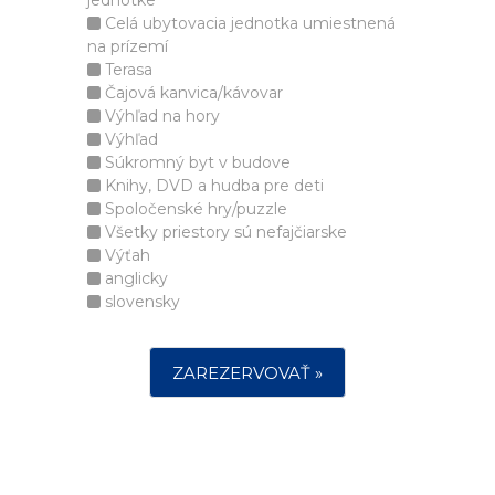
jednotke
Celá ubytovacia jednotka umiestnená
na prízemí
Terasa
Čajová kanvica/kávovar
Výhľad na hory
Výhľad
Súkromný byt v budove
Knihy, DVD a hudba pre deti
Spoločenské hry/puzzle
Všetky priestory sú nefajčiarske
Výťah
anglicky
slovensky
ZAREZERVOVAŤ »