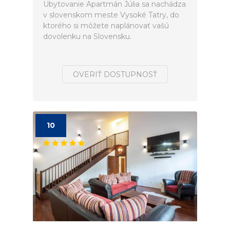
Ubytovanie Apartmán Júlia sa nachádza
v slovenskom meste Vysoké Tatry, do
ktorého si môžete naplánovať vašú
dovolenku na Slovensku.
OVERIŤ DOSTUPNOSŤ
10