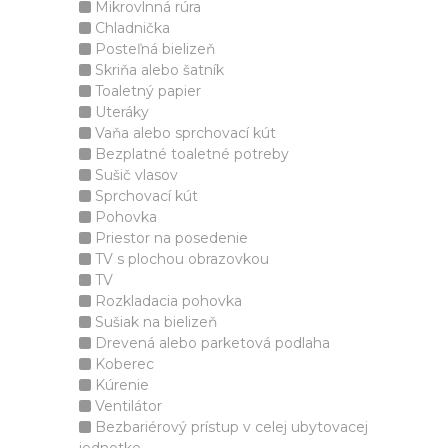
Mikrovlnná rúra
Chladnička
Posteľná bielizeň
Skriňa alebo šatník
Toaletný papier
Uteráky
Vaňa alebo sprchovací kút
Bezplatné toaletné potreby
Sušič vlasov
Sprchovací kút
Pohovka
Priestor na posedenie
TV s plochou obrazovkou
TV
Rozkladacia pohovka
Sušiak na bielizeň
Drevená alebo parketová podlaha
Koberec
Kúrenie
Ventilátor
Bezbariérový prístup v celej ubytovacej