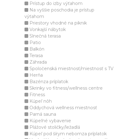
Prístup do izby výťahom
Na vyššie poschodia je prístup
výťahom
Priestory vhodné na piknik
Vonkajší nábytok
Slnečná terasa
Patio
Balkón
Terasa
Záhrada
Spoločenská miestnosť/miestnosť s TV
Herňa
Bazénza príplatok
Skrinky vo fitness/wellness centre
Fitness
Kúpeľ nôh
Oddychová wellness miestnosť
Parná sauna
Kúpeľné vybavenie
Plážové stoličky/ležadlá
Kúpeľ pod šírym nebomza príplatok