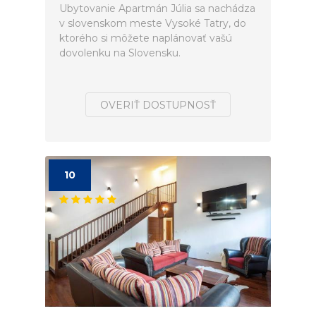
Ubytovanie Apartmán Júlia sa nachádza
v slovenskom meste Vysoké Tatry, do
ktorého si môžete naplánovať vašú
dovolenku na Slovensku.
OVERIŤ DOSTUPNOSŤ
10