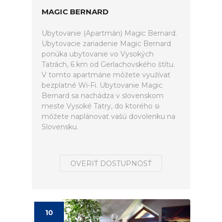
MAGIC BERNARD
Ubytovanie (Apartmán) Magic Bernard.
Ubytovacie zariadenie Magic Bernard
ponúka ubytovanie vo Vysokých
Tatrách, 6 km od Gerlachovského štítu.
V tomto apartmáne môžete využívať
bezplatné Wi-Fi. Ubytovanie Magic
Bernard sa nachádza v slovenskom
meste Vysoké Tatry, do ktorého si
môžete naplánovať vašú dovolenku na
Slovensku.
OVERIŤ DOSTUPNOSŤ
10