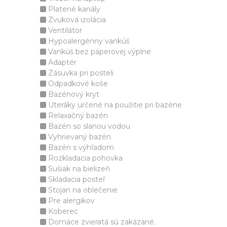
Platené kanály
Zvuková izolácia
Ventilátor
Hypoalergénny vankúš
Vankúš bez páperovej výplne
Adaptér
Zásuvka pri posteli
Odpadkové koše
Bazénový kryt
Uteráky určené na použitie pri bazéne
Relaxačný bazén
Bazén so slanou vodou
Vyhrievaný bazén
Bazén s výhľadom
Rozkladacia pohovka
Sušiak na bielizeň
Skladacia posteľ
Stojan na oblečenie
Pre alergikov
Koberec
Domáce zvieratá sú zakázané.