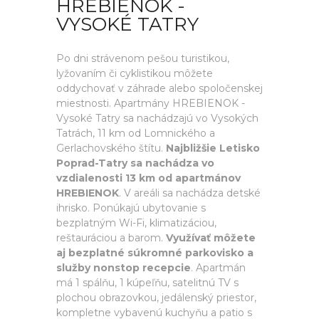
HREBIENOK -
VYSOKÉ TATRY
Po dni strávenom pešou turistikou,
lyžovaním či cyklistikou môžete
oddychovať v záhrade alebo spoločenskej
miestnosti. Apartmány HREBIENOK -
Vysoké Tatry sa nachádzajú vo Vysokých
Tatrách, 11 km od Lomnického a
Gerlachovského štítu.
Najbližšie Letisko
Poprad-Tatry sa nachádza vo
vzdialenosti 13 km od apartmánov
HREBIENOK
. V areáli sa nachádza detské
ihrisko. Ponúkajú ubytovanie s
bezplatným Wi-Fi, klimatizáciou,
reštauráciou a barom.
Využívať môžete
aj bezplatné súkromné parkovisko a
služby nonstop recepcie
. Apartmán
má 1 spálňu, 1 kúpeľňu, satelitnú TV s
plochou obrazovkou, jedálenský priestor,
kompletne vybavenú kuchyňu a patio s