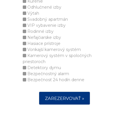
Kúrenie
Odhlučnené izby
Výťah
Svadobný apartmán
VIP vybavenie izby
Rodinné izby
Nefajčiarske izby
Hasiace prístroje
Vonkajší kamerový systém
Kamerový systém v spoločných
priestoroch
Detektory dymu
Bezpečnostný alarm
Bezpečnosť 24 hodín denne
ZAREZERVOVAŤ »