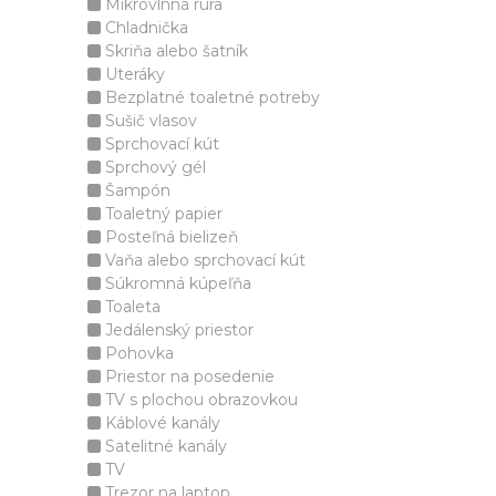
Mikrovlnná rúra
Chladnička
Skriňa alebo šatník
Uteráky
Bezplatné toaletné potreby
Sušič vlasov
Sprchovací kút
Sprchový gél
Šampón
Toaletný papier
Posteľná bielizeň
Vaňa alebo sprchovací kút
Súkromná kúpeľňa
Toaleta
Jedálenský priestor
Pohovka
Priestor na posedenie
TV s plochou obrazovkou
Káblové kanály
Satelitné kanály
TV
Trezor na laptop