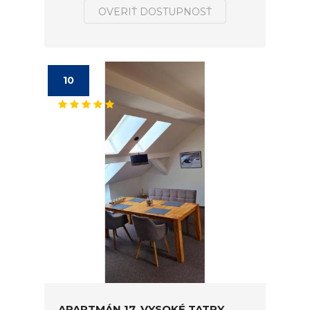
OVERIŤ DOSTUPNOSŤ
10
APARTMÁN 17, VYSOKÉ TATRY,