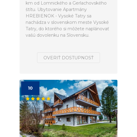
km od Lomnického a Gerlachovského
štítu. Ubytovanie Apartmány
HREBIENOK - Vysoké Tatry sa
nachádza v slovenskom meste Vysoké
Tatry, do ktorého si môžete naplánovať
vašú dovolenku na Slovensku.
OVERIŤ DOSTUPNOSŤ
10