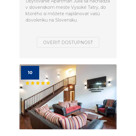
Ubytovanie Apartmán Júlia sa nachádza
v slovenskom meste Vysoké Tatry, do
ktorého si môžete naplánovať vašú
dovolenku na Slovensku.
OVERIŤ DOSTUPNOSŤ
10