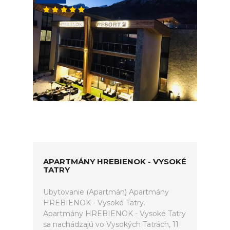
APARTMÁNY HREBIENOK - VYSOKÉ
TATRY
Ubytovanie (Apartmán) Apartmány
HREBIENOK - Vysoké Tatry.
Apartmány HREBIENOK - Vysoké Tatry
sa nachádzajú vo Vysokých Tatrách, 11