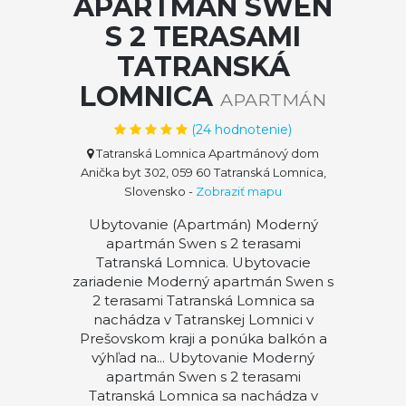
APARTMÁN SWEN
S 2 TERASAMI
TATRANSKÁ
LOMNICA
APARTMÁN
(
24
hodnotenie)
Tatranská Lomnica Apartmánový dom
Anička byt 302, 059 60 Tatranská Lomnica,
Slovensko
-
Zobraziť mapu
Ubytovanie (Apartmán) Moderný
apartmán Swen s 2 terasami
Tatranská Lomnica. Ubytovacie
zariadenie Moderný apartmán Swen s
2 terasami Tatranská Lomnica sa
nachádza v Tatranskej Lomnici v
Prešovskom kraji a ponúka balkón a
výhľad na... Ubytovanie Moderný
apartmán Swen s 2 terasami
Tatranská Lomnica sa nachádza v