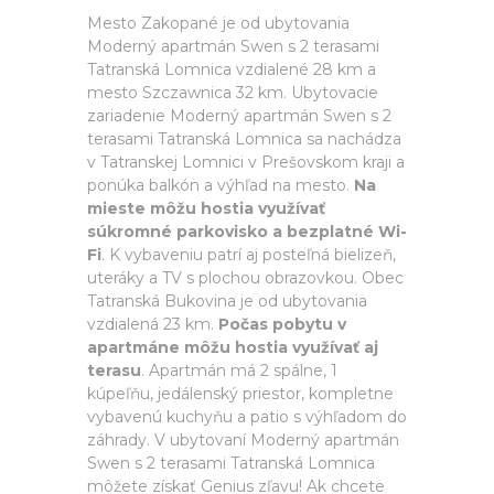
Mesto Zakopané je od ubytovania
Moderný apartmán Swen s 2 terasami
Tatranská Lomnica vzdialené 28 km a
mesto Szczawnica 32 km. Ubytovacie
zariadenie Moderný apartmán Swen s 2
terasami Tatranská Lomnica sa nachádza
v Tatranskej Lomnici v Prešovskom kraji a
ponúka balkón a výhľad na mesto.
Na
mieste môžu hostia využívať
súkromné parkovisko a bezplatné Wi-
Fi
. K vybaveniu patrí aj posteľná bielizeň,
uteráky a TV s plochou obrazovkou. Obec
Tatranská Bukovina je od ubytovania
vzdialená 23 km.
Počas pobytu v
apartmáne môžu hostia využívať aj
terasu
. Apartmán má 2 spálne, 1
kúpeľňu, jedálenský priestor, kompletne
vybavenú kuchyňu a patio s výhľadom do
záhrady. V ubytovaní Moderný apartmán
Swen s 2 terasami Tatranská Lomnica
môžete získať Genius zľavu! Ak chcete