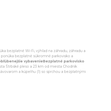
úka bezplatné Wi-Fi, výhľad na záhradu, záhradu a
n ponúka bezplatné súkromné parkovisko a
obľúbenejšie vybavenieBezplatné parkovisko
sta Štrbské pleso a 23 km od miesta Chodník
kávovarom a kúpeľňu (1) so sprchou a bezplatnými