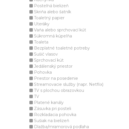
Posteľná bielizeň
Skriňa alebo šatník
Toaletný papier
Uteráky
Vaňa alebo sprchovací kút
Súkromná kúpeľňa
Toaleta
Bezplatné toaletné potreby
Sušič vlasov
Sprchovací kút
Jedálenský priestor
Pohovka
Priestor na posedenie
Streamovacie služby (napr. Netflix)
TV s plochou obrazovkou
TV
Platené kanály
Zásuvka pri posteli
Rozkladacia pohovka
Sušiak na bielizeň
Dlažba/mramorová podlaha