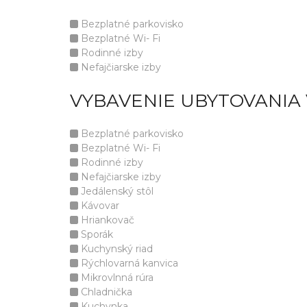
Bezplatné parkovisko
Bezplatné Wi- Fi
Rodinné izby
Nefajčiarske izby
VYBAVENIE UBYTOVANIA 
Bezplatné parkovisko
Bezplatné Wi- Fi
Rodinné izby
Nefajčiarske izby
Jedálenský stôl
Kávovar
Hriankovač
Sporák
Kuchynský riad
Rýchlovarná kanvica
Mikrovlnná rúra
Chladnička
Kuchynka