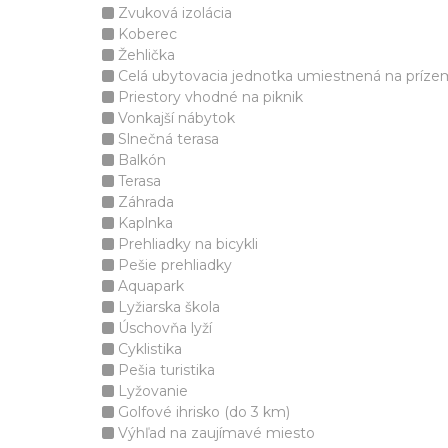
Zvuková izolácia
Koberec
Žehlička
Celá ubytovacia jednotka umiestnená na príze
Priestory vhodné na piknik
Vonkajší nábytok
Slnečná terasa
Balkón
Terasa
Záhrada
Kaplnka
Prehliadky na bicykli
Pešie prehliadky
Aquapark
Lyžiarska škola
Úschovňa lyží
Cyklistika
Pešia turistika
Lyžovanie
Golfové ihrisko (do 3 km)
Výhľad na zaujímavé miesto