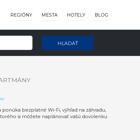
REGIÓNY
MESTA
HOTELY
BLOG
HĽADAŤ
PARTMÁNY
pu
a ponúka bezplatné Wi-Fi, výhľad na záhradu,
 ktorého si môžete naplánovať vašú dovolenku