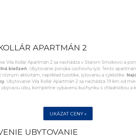
 KOLLÁR APARTMÁN 2
nie Vila Kollár Apartmán 2 sa nachádza v Starom Smokovci a pon
ľná bielizeň
. Ubytovanie ponúka úschovňu lyží. Tento apartmá
rôznym aktivitám, napríklad turistike, lyžovaniu a cyklistike.
Naj
by
. Ubytovanie Vila Kollár Apartmán 2 sa nachádza 19 km od mie
 obývaciu izbu, kompletne vybavenú kuchynku s chladničkou a 
UKÁZAT CENY »
VENIE UBYTOVANIE