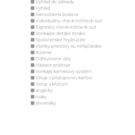
Výhľad do záhrady
Výhľad
Samostatná budova
Individuálny check-in/check-out
Expresný check-in/check-out
Vonkajšie detské ihrisko
Spoločenské hry/puzzle
Všetky priestory sú nefajčiarske
Kúrenie
Odhlučnené izby
Hasiace prístroje
Vonkajší kamerový systém
Vstup s prístupovou kartou
Vstup s kľúčom
anglicky
rusky
slovensky