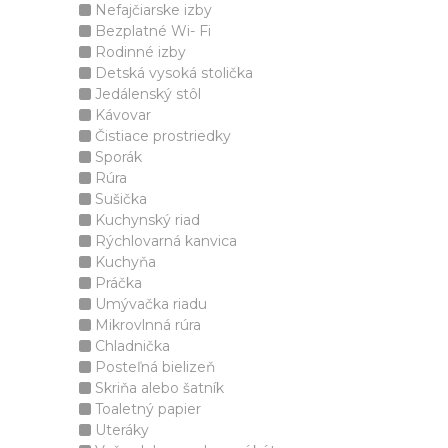
Nefajčiarske izby
Bezplatné Wi- Fi
Rodinné izby
Detská vysoká stolička
Jedálenský stôl
Kávovar
Čistiace prostriedky
Sporák
Rúra
Sušička
Kuchynský riad
Rýchlovarná kanvica
Kuchyňa
Práčka
Umývačka riadu
Mikrovlnná rúra
Chladnička
Posteľná bielizeň
Skriňa alebo šatník
Toaletný papier
Uteráky