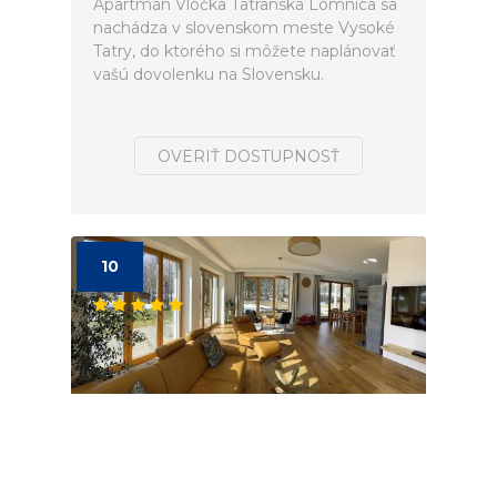
Apartmán Vločka Tatranská Lomnica sa
nachádza v slovenskom meste Vysoké
Tatry, do ktorého si môžete naplánovať
vašú dovolenku na Slovensku.
OVERIŤ DOSTUPNOSŤ
10