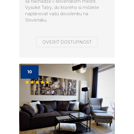
sa nachádza v slovenskom meste
Vysoké Tatry, do ktorého si môžete
naplánovať vašú dovolenku na
Slovensku.
OVERIŤ DOSTUPNOSŤ
10