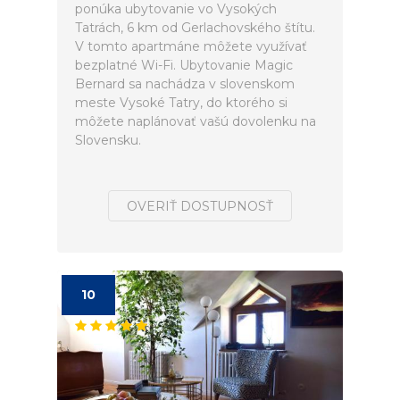
ponúka ubytovanie vo Vysokých
Tatrách, 6 km od Gerlachovského štítu.
V tomto apartmáne môžete využívať
bezplatné Wi-Fi. Ubytovanie Magic
Bernard sa nachádza v slovenskom
meste Vysoké Tatry, do ktorého si
môžete naplánovať vašú dovolenku na
Slovensku.
OVERIŤ DOSTUPNOSŤ
10