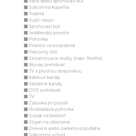
Vaňa alebo sprchovací kút
Súkromná kúpeľňa
Toaleta
Sušič vlasov
Sprchovací kút
Jedálenský priestor
Pohovka
Priestor na posedenie
Pracovný stôl
Streamovacie služby (napr. Netflix)
Blu-ray prehrávač
TV s plochou obrazovkou
Káblové kanály
Satelitné kanály
DVD prehrávač
TV
Zásuvka pri posteli
Rozkladacia pohovka
Sušiak na bielizeň
Stojan na oblečenie
Drevená alebo parketová podlaha
Súkromný vchod