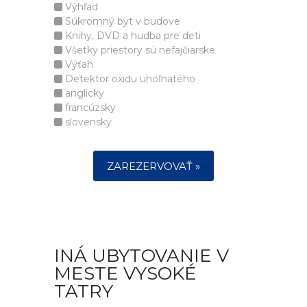
Výhľad
Súkromný byt v budove
Knihy, DVD a hudba pre deti
Všetky priestory sú nefajčiarske
Výťah
Detektor oxidu uhoľnatého
anglicky
francúzsky
slovensky
ZAREZERVOVAŤ »
INÁ UBYTOVANIE V
MESTE VYSOKÉ
TATRY