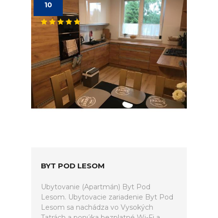
10
BYT POD LESOM
Ubytovanie (Apartmán) Byt Pod
Lesom. Ubytovacie zariadenie Byt Pod
Lesom sa nachádza vo Vysokých
Tatrách a ponúka bezplatné Wi-Fi a