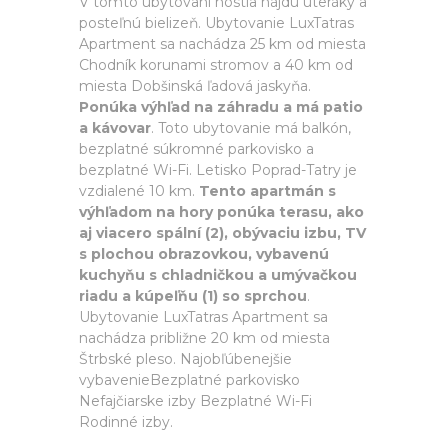
V tomto ubytovaní hostia nájdu uteráky a
posteľnú bielizeň. Ubytovanie LuxTatras
Apartment sa nachádza 25 km od miesta
Chodník korunami stromov a 40 km od
miesta Dobšinská ľadová jaskyňa.
Ponúka výhľad na záhradu a má patio
a kávovar
. Toto ubytovanie má balkón,
bezplatné súkromné parkovisko a
bezplatné Wi-Fi. Letisko Poprad-Tatry je
vzdialené 10 km.
Tento apartmán s
výhľadom na hory ponúka terasu, ako
aj viacero spální (2), obývaciu izbu, TV
s plochou obrazovkou, vybavenú
kuchyňu s chladničkou a umývačkou
riadu a kúpeľňu (1) so sprchou
.
Ubytovanie LuxTatras Apartment sa
nachádza približne 20 km od miesta
Štrbské pleso. Najobľúbenejšie
vybavenieBezplatné parkovisko
Nefajčiarske izby Bezplatné Wi-Fi
Rodinné izby.