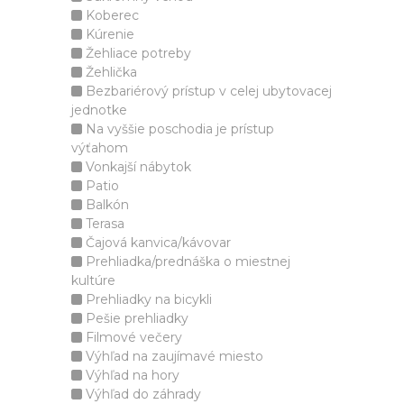
Koberec
Kúrenie
Žehliace potreby
Žehlička
Bezbariérový prístup v celej ubytovacej
jednotke
Na vyššie poschodia je prístup
výťahom
Vonkajší nábytok
Patio
Balkón
Terasa
Čajová kanvica/kávovar
Prehliadka/prednáška o miestnej
kultúre
Prehliadky na bicykli
Pešie prehliadky
Filmové večery
Výhľad na zaujímavé miesto
Výhľad na hory
Výhľad do záhrady