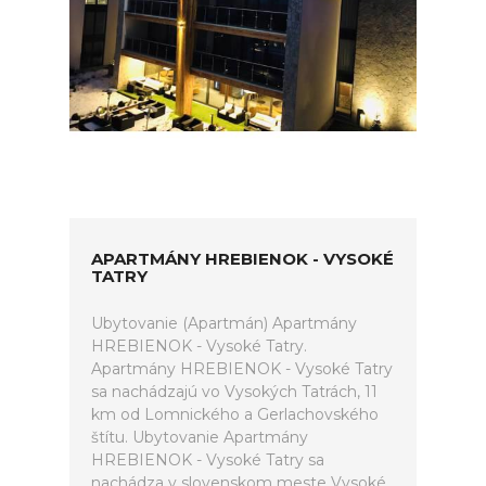
APARTMÁNY HREBIENOK - VYSOKÉ
TATRY
Ubytovanie (Apartmán) Apartmány
HREBIENOK - Vysoké Tatry.
Apartmány HREBIENOK - Vysoké Tatry
sa nachádzajú vo Vysokých Tatrách, 11
km od Lomnického a Gerlachovského
štítu. Ubytovanie Apartmány
HREBIENOK - Vysoké Tatry sa
nachádza v slovenskom meste Vysoké