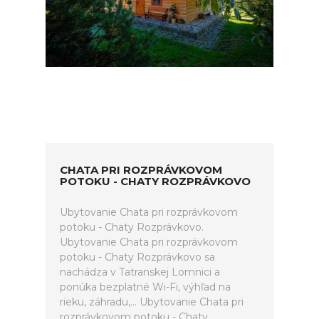
CHATA PRI ROZPRÁVKOVOM
POTOKU - CHATY ROZPRÁVKOVO
Ubytovanie Chata pri rozprávkovom
potoku - Chaty Rozprávkovo.
Ubytovanie Chata pri rozprávkovom
potoku - Chaty Rozprávkovo sa
nachádza v Tatranskej Lomnici a
ponúka bezplatné Wi-Fi, výhľad na
rieku, záhradu,... Ubytovanie Chata pri
rozprávkovom potoku - Chaty