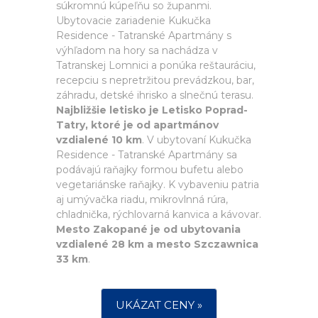
súkromnú kúpeľňu so županmi.
Ubytovacie zariadenie Kukučka
Residence - Tatranské Apartmány s
výhľadom na hory sa nachádza v
Tatranskej Lomnici a ponúka reštauráciu,
recepciu s nepretržitou prevádzkou, bar,
záhradu, detské ihrisko a slnečnú terasu.
Najbližšie letisko je Letisko Poprad-
Tatry, ktoré je od apartmánov
vzdialené 10 km
. V ubytovaní Kukučka
Residence - Tatranské Apartmány sa
podávajú raňajky formou bufetu alebo
vegetariánske raňajky. K vybaveniu patria
aj umývačka riadu, mikrovlnná rúra,
chladnička, rýchlovarná kanvica a kávovar.
Mesto Zakopané je od ubytovania
vzdialené 28 km a mesto Szczawnica
33 km
.
UKÁZAT CENY »