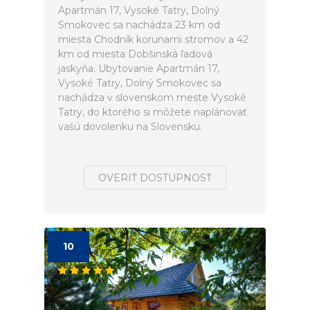
Apartmán 17, Vysoké Tatry, Dolný
Smokovec sa nachádza 23 km od
miesta Chodník korunami stromov a 42
km od miesta Dobšinská ľadová
jaskyňa. Ubytovanie Apartmán 17,
Vysoké Tatry, Dolný Smokovec sa
nachádza v slovenskom meste Vysoké
Tatry, do ktorého si môžete naplánovať
vašú dovolenku na Slovensku.
OVERIŤ DOSTUPNOSŤ
10