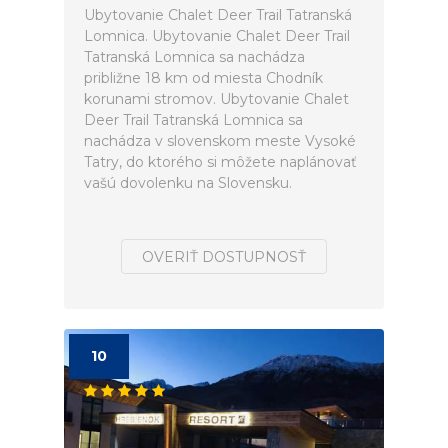
Ubytovanie Chalet Deer Trail Tatranská
Lomnica. Ubytovanie Chalet Deer Trail
Tatranská Lomnica sa nachádza
približne 18 km od miesta Chodník
korunami stromov. Ubytovanie Chalet
Deer Trail Tatranská Lomnica sa
nachádza v slovenskom meste Vysoké
Tatry, do ktorého si môžete naplánovať
vašú dovolenku na Slovensku.
OVERIŤ DOSTUPNOSŤ
10