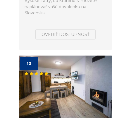
Vysoké Tatry, do ktorého si môžete
naplánovať vašú dovolenku na
Slovensku.
OVERIŤ DOSTUPNOSŤ
10