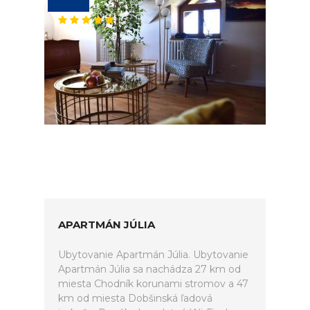
APARTMÁN JÚLIA
Ubytovanie Apartmán Júlia. Ubytovanie
Apartmán Júlia sa nachádza 27 km od
miesta Chodník korunami stromov a 47
km od miesta Dobšinská ľadová