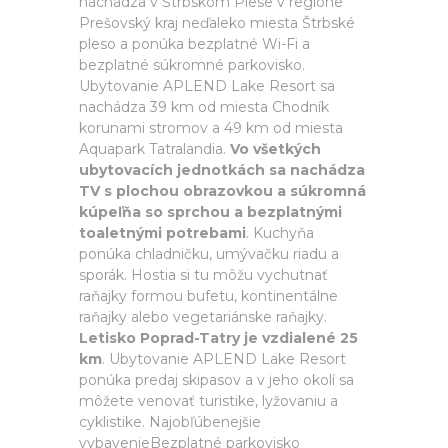
nachádza v Štrbskom Plese v regióne
Prešovský kraj neďaleko miesta Štrbské
pleso a ponúka bezplatné Wi-Fi a
bezplatné súkromné parkovisko.
Ubytovanie APLEND Lake Resort sa
nachádza 39 km od miesta Chodník
korunami stromov a 49 km od miesta
Aquapark Tatralandia.
Vo všetkých
ubytovacích jednotkách sa nachádza
TV s plochou obrazovkou a súkromná
kúpeľňa so sprchou a bezplatnými
toaletnými potrebami
. Kuchyňa
ponúka chladničku, umývačku riadu a
sporák. Hostia si tu môžu vychutnať
raňajky formou bufetu, kontinentálne
raňajky alebo vegetariánske raňajky.
Letisko Poprad-Tatry je vzdialené 25
km
. Ubytovanie APLEND Lake Resort
ponúka predaj skipasov a v jeho okolí sa
môžete venovať turistike, lyžovaniu a
cyklistike. Najobľúbenejšie
vybavenieBezplatné parkovisko