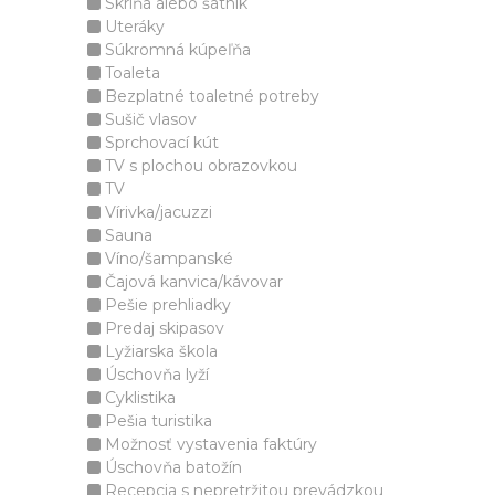
Skriňa alebo šatník
Uteráky
Súkromná kúpeľňa
Toaleta
Bezplatné toaletné potreby
Sušič vlasov
Sprchovací kút
TV s plochou obrazovkou
TV
Vírivka/jacuzzi
Sauna
Víno/šampanské
Čajová kanvica/kávovar
Pešie prehliadky
Predaj skipasov
Lyžiarska škola
Úschovňa lyží
Cyklistika
Pešia turistika
Možnosť vystavenia faktúry
Úschovňa batožín
Recepcia s nepretržitou prevádzkou