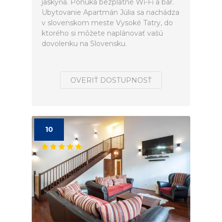
jaskyňa. Ponúka bezplatné Wi-Fi a bar.
Ubytovanie Apartmán Júlia sa nachádza
v slovenskom meste Vysoké Tatry, do
ktorého si môžete naplánovať vašú
dovolenku na Slovensku.
OVERIŤ DOSTUPNOSŤ
10