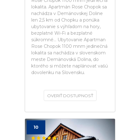
Rose Chopok 1100 mnm jedinečná
lokalita. Apartmán Rose Chopok sa
nachádza v Demänovskej Doline
len 2,5 km od Chopku a ponúka
ubytovanie s výhľadom na hory,
bezplatné Wi-Fi a bezplatné
súkromné... Ubytovanie Apartman
Rose Chopok 1100 mnm jedinečná
lokalita sa nachádza v slovenskom
meste Demänovská Dolina, do
ktorého si môžete naplánovať vašú
dovolenku na Slovensku.
OVERIŤ DOSTUPNOSŤ
10