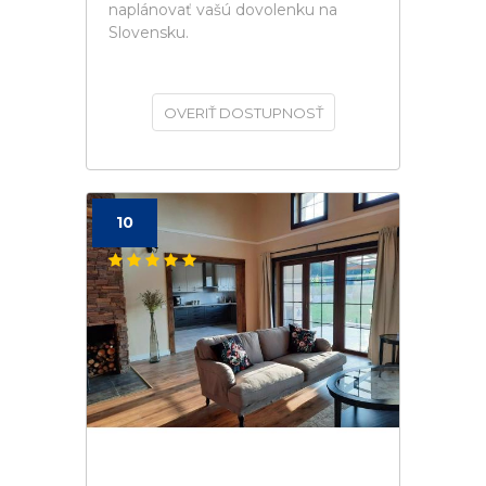
naplánovať vašú dovolenku na
Slovensku.
OVERIŤ DOSTUPNOSŤ
10