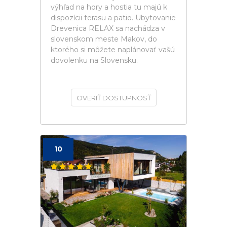
výhľad na hory a hostia tu majú k
dispozícii terasu a patio. Ubytovanie
Drevenica RELAX sa nachádza v
slovenskom meste Makov, do
ktorého si môžete naplánovať vašú
dovolenku na Slovensku.
OVERIŤ DOSTUPNOSŤ
10