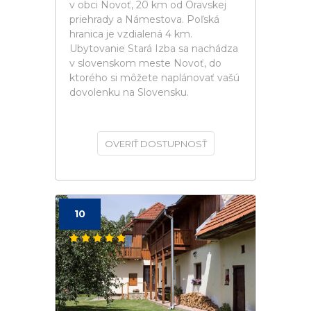
v obci Novoť, 20 km od Oravskej
priehrady a Námestova. Poľská
hranica je vzdialená 4 km.
Ubytovanie Stará Izba sa nachádza
v slovenskom meste Novoť, do
ktorého si môžete naplánovať vašú
dovolenku na Slovensku.
OVERIŤ DOSTUPNOSŤ
10