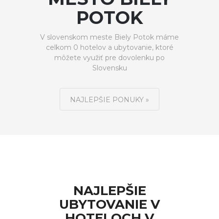
POTOK
V slovenskom meste Biely Potok máme
celkom 0 hotelov a ubytovanie, ktoré
môžete využiť pre dovolenku po
Slovensku
NAJLEPŠIE PONUKY »
NAJLEPŠIE
UBYTOVANIE V
HOTELOCH V