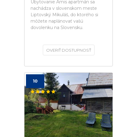
Ubytovanie Amis apartmán sa
nachádza v slovenskom meste
Liptovský Mikuláš, do ktorého si
môžete naplánovať vašú
dovolenku na Slovensku.
OVERIŤ DOSTUPNOSŤ
10