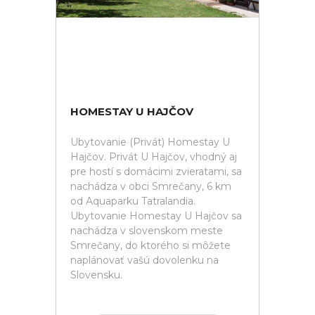
HOMESTAY U HAJČOV
Ubytovanie (Privát) Homestay U
Hajčov. Privát U Hajčov, vhodný aj
pre hostí s domácimi zvieratami, sa
nachádza v obci Smrečany, 6 km
od Aquaparku Tatralandia.
Ubytovanie Homestay U Hajčov sa
nachádza v slovenskom meste
Smrečany, do ktorého si môžete
naplánovať vašú dovolenku na
Slovensku.