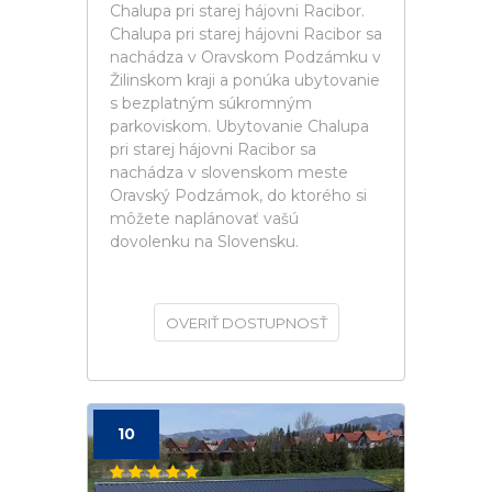
Chalupa pri starej hájovni Racibor.
Chalupa pri starej hájovni Racibor sa
nachádza v Oravskom Podzámku v
Žilinskom kraji a ponúka ubytovanie
s bezplatným súkromným
parkoviskom. Ubytovanie Chalupa
pri starej hájovni Racibor sa
nachádza v slovenskom meste
Oravský Podzámok, do ktorého si
môžete naplánovať vašú
dovolenku na Slovensku.
OVERIŤ DOSTUPNOSŤ
10