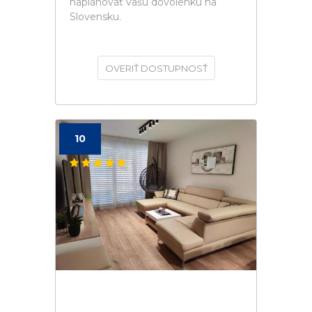
naplánovať vašú dovolenku na
Slovensku.
OVERIŤ DOSTUPNOSŤ
10