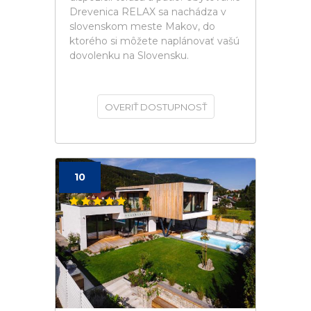
Drevenica RELAX sa nachádza v
slovenskom meste Makov, do
ktorého si môžete naplánovať vašú
dovolenku na Slovensku.
OVERIŤ DOSTUPNOSŤ
10