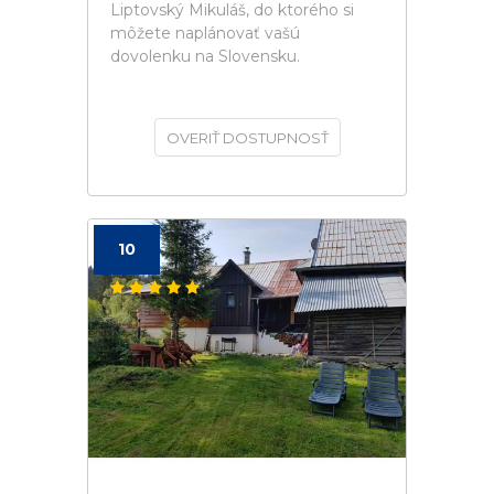
Liptovský Mikuláš, do ktorého si
môžete naplánovať vašú
dovolenku na Slovensku.
OVERIŤ DOSTUPNOSŤ
10