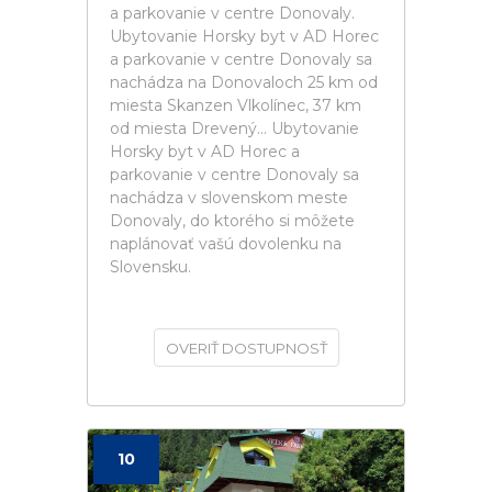
a parkovanie v centre Donovaly.
Ubytovanie Horsky byt v AD Horec
a parkovanie v centre Donovaly sa
nachádza na Donovaloch 25 km od
miesta Skanzen Vlkolínec, 37 km
od miesta Drevený... Ubytovanie
Horsky byt v AD Horec a
parkovanie v centre Donovaly sa
nachádza v slovenskom meste
Donovaly, do ktorého si môžete
naplánovať vašú dovolenku na
Slovensku.
OVERIŤ DOSTUPNOSŤ
10