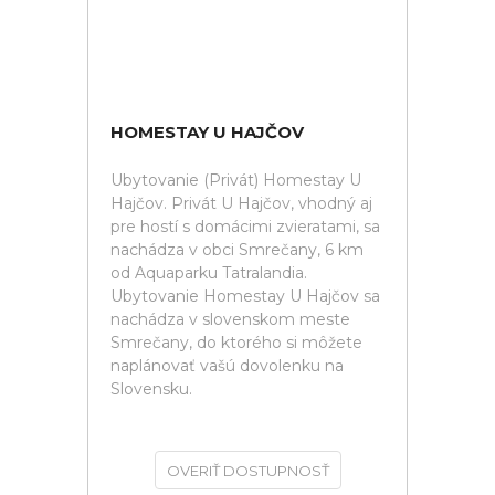
HOMESTAY U HAJČOV
Ubytovanie (Privát) Homestay U
Hajčov. Privát U Hajčov, vhodný aj
pre hostí s domácimi zvieratami, sa
nachádza v obci Smrečany, 6 km
od Aquaparku Tatralandia.
Ubytovanie Homestay U Hajčov sa
nachádza v slovenskom meste
Smrečany, do ktorého si môžete
naplánovať vašú dovolenku na
Slovensku.
OVERIŤ DOSTUPNOSŤ