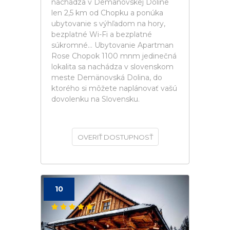
nachádza v Demänovskej Doline
len 2,5 km od Chopku a ponúka
ubytovanie s výhľadom na hory,
bezplatné Wi-Fi a bezplatné
súkromné... Ubytovanie Apartman
Rose Chopok 1100 mnm jedinečná
lokalita sa nachádza v slovenskom
meste Demänovská Dolina, do
ktorého si môžete naplánovať vašú
dovolenku na Slovensku.
OVERIŤ DOSTUPNOSŤ
10