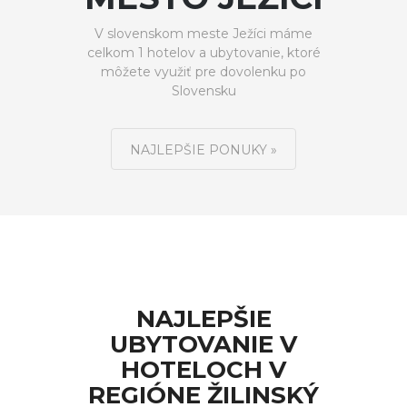
V slovenskom meste Ježíci máme
celkom 1 hotelov a ubytovanie, ktoré
môžete využiť pre dovolenku po
Slovensku
NAJLEPŠIE PONUKY »
NAJLEPŠIE
UBYTOVANIE V
HOTELOCH V
REGIÓNE ŽILINSKÝ