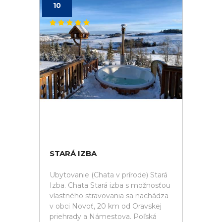
10
STARÁ IZBA
Ubytovanie (Chata v prírode) Stará
Izba. Chata Stará izba s možnosťou
vlastného stravovania sa nachádza
v obci Novoť, 20 km od Oravskej
priehrady a Námestova. Poľská