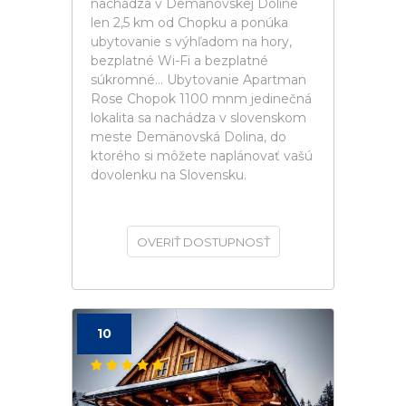
nachádza v Demänovskej Doline
len 2,5 km od Chopku a ponúka
ubytovanie s výhľadom na hory,
bezplatné Wi-Fi a bezplatné
súkromné... Ubytovanie Apartman
Rose Chopok 1100 mnm jedinečná
lokalita sa nachádza v slovenskom
meste Demänovská Dolina, do
ktorého si môžete naplánovať vašú
dovolenku na Slovensku.
OVERIŤ DOSTUPNOSŤ
10