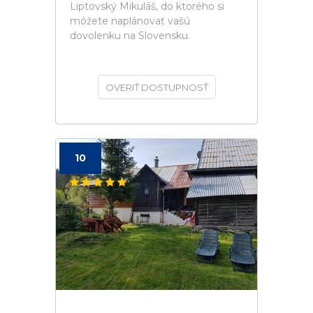
Liptovský Mikuláš, do ktorého si
môžete naplánovať vašú
dovolenku na Slovensku.
OVERIŤ DOSTUPNOSŤ
10