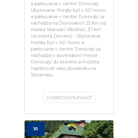
a parkovanie v centre Donovaly.
Ubytovanie Horsky byt v AD Horec
a parkovanie v centre Donovaly sa
nachádza na Donovaloch 25 km od
miesta Skanzen Vlkolínec, 37 km
od miesta Drevený... Ubytovanie
Horsky byt v AD Horec a
parkovanie v centre Donovaly sa
nachádza v slovenskom meste
Donovaly, do ktorého si môžete
naplánovať vašú dovolenku na
Slovensku.
OVERIŤ DOSTUPNOSŤ
10