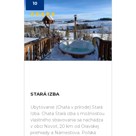
10
STARÁ IZBA
Ubytovanie (Chata v prírode) Stará
Izba. Chata Stará izba s možnosťou
vlastného stravovania sa nachádza
v obci Novoť, 20 km od Oravskej
priehrady a Námestova. Poľská