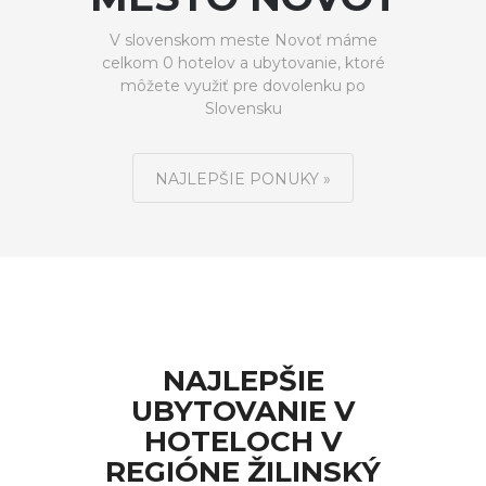
V slovenskom meste Novoť máme
celkom 0 hotelov a ubytovanie, ktoré
môžete využiť pre dovolenku po
Slovensku
NAJLEPŠIE PONUKY »
NAJLEPŠIE
UBYTOVANIE V
HOTELOCH V
REGIÓNE ŽILINSKÝ