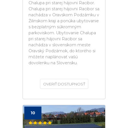
Chalupa pri starej hájovni Racibor.
Chalupa pri starej hájovni Racibor sa
nachádza v Oravskom Podzámku v
Žilinskom kraji a ponúka ubytovanie
s bezplatným súkromným
parkoviskom. Ubytovanie Chalupa
pri starej hájovni Racibor sa
nachádza v slovenskom meste
Oravský Podzámok, do ktorého si
môžete naplánovať vašú
dovolenku na Slovensku.
OVERIŤ DOSTUPNOSŤ
10