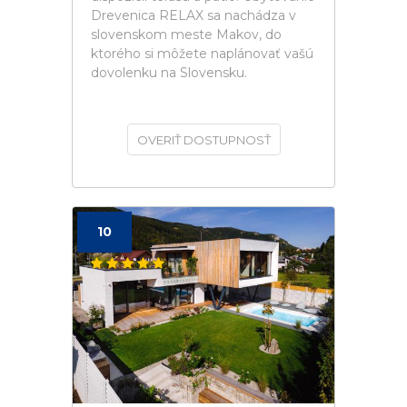
Drevenica RELAX sa nachádza v
slovenskom meste Makov, do
ktorého si môžete naplánovať vašú
dovolenku na Slovensku.
OVERIŤ DOSTUPNOSŤ
10