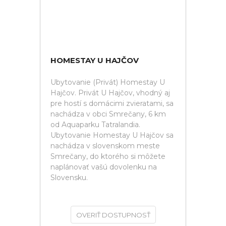
HOMESTAY U HAJČOV
Ubytovanie (Privát) Homestay U
Hajčov. Privát U Hajčov, vhodný aj
pre hostí s domácimi zvieratami, sa
nachádza v obci Smrečany, 6 km
od Aquaparku Tatralandia.
Ubytovanie Homestay U Hajčov sa
nachádza v slovenskom meste
Smrečany, do ktorého si môžete
naplánovať vašú dovolenku na
Slovensku.
OVERIŤ DOSTUPNOSŤ