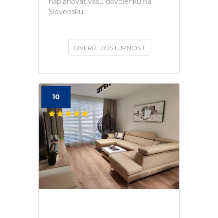
naplánovať vašú dovolenku na
Slovensku.
OVERIŤ DOSTUPNOSŤ
10