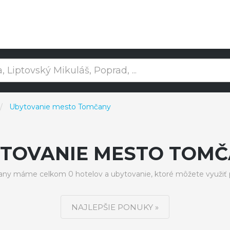
Ubytovanie mesto Tomčany
TOVANIE MESTO TOM
y máme celkom 0 hotelov a ubytovanie, ktoré môžete využiť 
NAJLEPŠIE PONUKY »