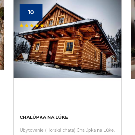
10
CHALÚPKA NA LÚKE
Ubytovanie (Horská chata) Chalúpka na Lúke.