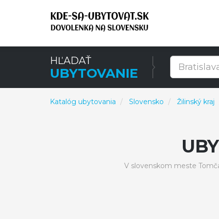
HĽADAŤ
UBYTOVANIE
Katalóg ubytovania
Slovensko
Žilinský kraj
UBY
V slovenskom meste Tomčan