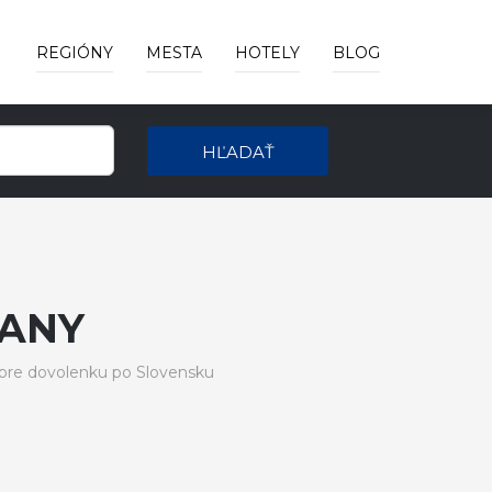
REGIÓNY
MESTA
HOTELY
BLOG
HĽADAŤ
ČANY
pre dovolenku po Slovensku