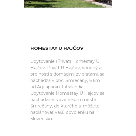
HOMESTAY U HAJČOV
Ubytovanie (Privát) Homestay U
Hajčov. Privát U Hajčov, vhodný aj
pre hostí s domácimi zvieratami, sa
nachádza v obci Smrečany, 6 km
od Aquaparku Tatralandia.
Ubytovanie Homestay U Hajčov sa
nachádza v slovenskom meste
Smrečany, do ktorého si môžete
naplánovať vašú dovolenku na
Slovensku.