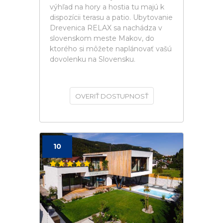
výhľad na hory a hostia tu majú k
dispozícii terasu a patio. Ubytovanie
Drevenica RELAX sa nachádza v
slovenskom meste Makov, do
ktorého si môžete naplánovať vašú
dovolenku na Slovensku.
OVERIŤ DOSTUPNOSŤ
10