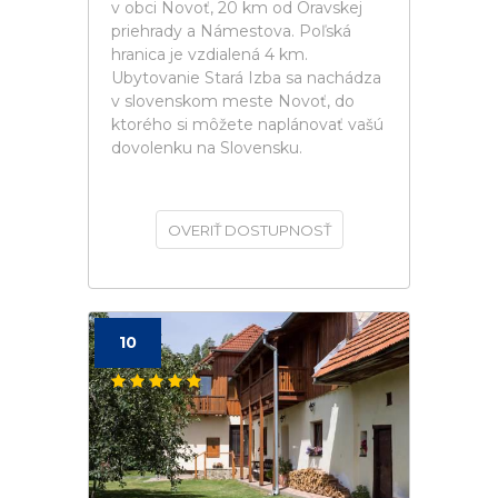
v obci Novoť, 20 km od Oravskej
priehrady a Námestova. Poľská
hranica je vzdialená 4 km.
Ubytovanie Stará Izba sa nachádza
v slovenskom meste Novoť, do
ktorého si môžete naplánovať vašú
dovolenku na Slovensku.
OVERIŤ DOSTUPNOSŤ
10