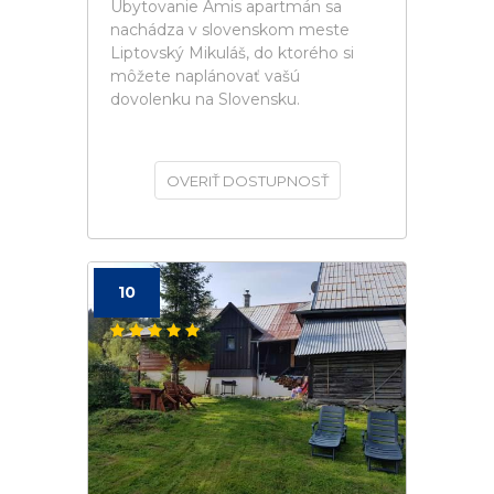
Ubytovanie Amis apartmán sa
nachádza v slovenskom meste
Liptovský Mikuláš, do ktorého si
môžete naplánovať vašú
dovolenku na Slovensku.
OVERIŤ DOSTUPNOSŤ
10