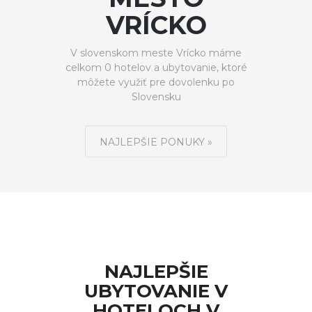
VRÍCKO
V slovenskom meste Vrícko máme
celkom 0 hotelov a ubytovanie, ktoré
môžete využiť pre dovolenku po
Slovensku
NAJLEPŠIE PONUKY »
NAJLEPŠIE
UBYTOVANIE V
HOTELOCH V