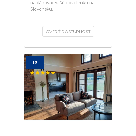
naplánovať vašú dovolenku na
Slovensku.
OVERIŤ DOSTUPNOSŤ
10