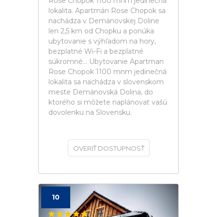
Rose Chopok 1100 mnm jedinečná
lokalita. Apartmán Rose Chopok sa
nachádza v Demänovskej Doline
len 2,5 km od Chopku a ponúka
ubytovanie s výhľadom na hory,
bezplatné Wi-Fi a bezplatné
súkromné... Ubytovanie Apartman
Rose Chopok 1100 mnm jedinečná
lokalita sa nachádza v slovenskom
meste Demänovská Dolina, do
ktorého si môžete naplánovať vašú
dovolenku na Slovensku.
OVERIŤ DOSTUPNOSŤ
10