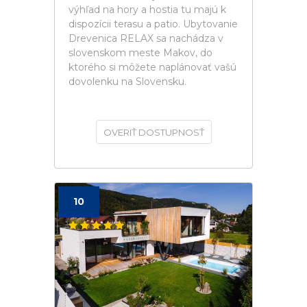
výhľad na hory a hostia tu majú k
dispozícii terasu a patio. Ubytovanie
Drevenica RELAX sa nachádza v
slovenskom meste Makov, do
ktorého si môžete naplánovať vašú
dovolenku na Slovensku.
OVERIŤ DOSTUPNOSŤ
10