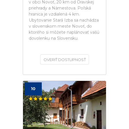
v obci Novoť, 20 km od Oravskej
priehrady a Námestova. Poľská
hranica je vzdialená 4 km.
Ubytovanie Stará Izba sa nachádza
v slovenskom meste Novoť, do
ktorého si môžete naplánovať vašú
dovolenku na Slovensku.
OVERIŤ DOSTUPNOSŤ
10