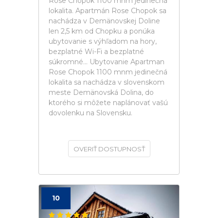
Rose Chopok 1100 mnm jedinečná
lokalita. Apartmán Rose Chopok sa
nachádza v Demänovskej Doline
len 2,5 km od Chopku a ponúka
ubytovanie s výhľadom na hory,
bezplatné Wi-Fi a bezplatné
súkromné... Ubytovanie Apartman
Rose Chopok 1100 mnm jedinečná
lokalita sa nachádza v slovenskom
meste Demänovská Dolina, do
ktorého si môžete naplánovať vašú
dovolenku na Slovensku.
OVERIŤ DOSTUPNOSŤ
10