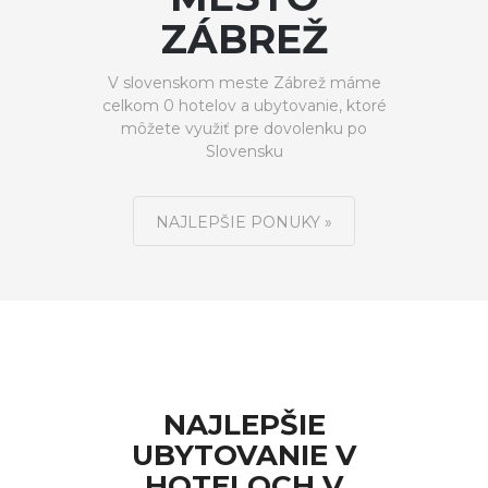
ZÁBREŽ
V slovenskom meste Zábrež máme
celkom 0 hotelov a ubytovanie, ktoré
môžete využiť pre dovolenku po
Slovensku
NAJLEPŠIE PONUKY »
NAJLEPŠIE
UBYTOVANIE V
HOTELOCH V