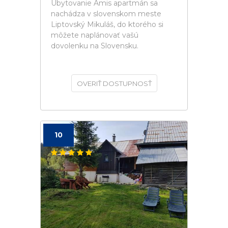
Ubytovanie Amis apartmán sa
nachádza v slovenskom meste
Liptovský Mikuláš, do ktorého si
môžete naplánovať vašú
dovolenku na Slovensku.
OVERIŤ DOSTUPNOSŤ
10