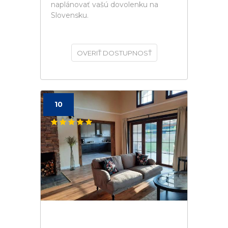
naplánovať vašú dovolenku na
Slovensku.
OVERIŤ DOSTUPNOSŤ
10