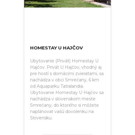
HOMESTAY U HAJČOV
Ubytovanie (Privát) Homestay U
Hajčov. Privát U Hajčov, vhodný aj
pre hostí s domácimi zvieratami, sa
nachádza v obci Smrečany, 6 km
od Aquaparku Tatralandia.
Ubytovanie Homestay U Hajčov sa
nachádza v slovenskom meste
Smrečany, do ktorého si môžete
naplánovať vašú dovolenku na
Slovensku.